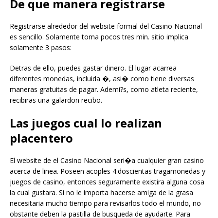
De que manera registrarse
Registrarse alrededor del website formal del Casino Nacional
es sencillo. Solamente toma pocos tres min. sitio implica
solamente 3 pasos:
Detras de ello, puedes gastar dinero. El lugar acarrea
diferentes monedas, incluida �, asi� como tiene diversas
maneras gratuitas de pagar. Ademi?s, como atleta reciente,
recibiras una galardon recibo.
Las juegos cual lo realizan
placentero
El website de el Casino Nacional seri�a cualquier gran casino
acerca de linea. Poseen acoples 4.doscientas tragamonedas y
juegos de casino, entonces seguramente existira alguna cosa
la cual gustara. Si no le importa hacerse amiga de la grasa
necesitaria mucho tiempo para revisarlos todo el mundo, no
obstante deben la pastilla de busqueda de ayudarte. Para