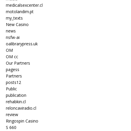
medicalsexcenter.cl
motolandim.pt
my_texts
New Casino
news
nsfw-ai
oalibrarypress.uk
OM
OM cc
Our Partners
pagess
Partners
posts12
Public
publication
rehabkin.cl
reloncaviradio.cl
review
Ringospin Casino
S 660