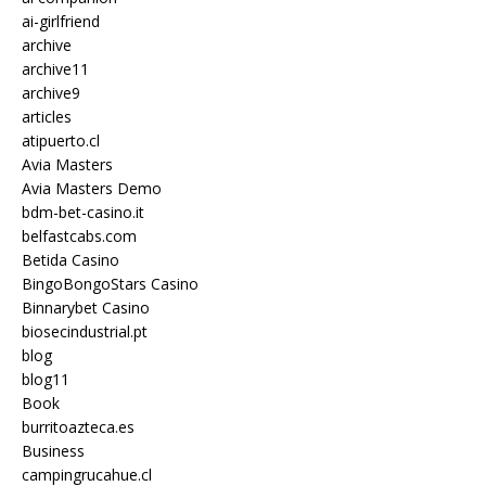
ai-girlfriend
archive
archive11
archive9
articles
atipuerto.cl
Avia Masters
Avia Masters Demo
bdm-bet-casino.it
belfastcabs.com
Betida Casino
BingoBongoStars Casino
Binnarybet Casino
biosecindustrial.pt
blog
blog11
Book
burritoazteca.es
Business
campingrucahue.cl