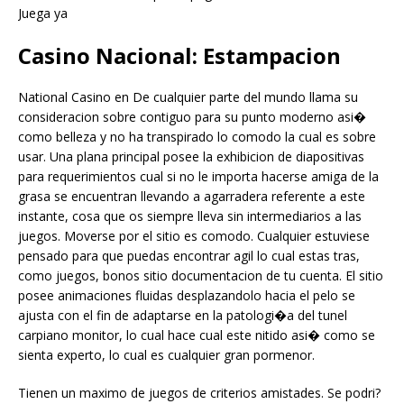
Juega ya
Casino Nacional: Estampacion
National Casino en De cualquier parte del mundo llama su
consideracion sobre contiguo para su punto moderno asi�
como belleza y no ha transpirado lo comodo la cual es sobre
usar. Una plana principal posee la exhibicion de diapositivas
para requerimientos cual si no le importa hacerse amiga de la
grasa se encuentran llevando a agarradera referente a este
instante, cosa que os siempre lleva sin intermediarios a las
juegos. Moverse por el sitio es comodo. Cualquier estuviese
pensado para que puedas encontrar agil lo cual estas tras,
como juegos, bonos sitio documentacion de tu cuenta. El sitio
posee animaciones fluidas desplazandolo hacia el pelo se
ajusta con el fin de adaptarse en la patologi�a del tunel
carpiano monitor, lo cual hace cual este nitido asi� como se
sienta experto, lo cual es cualquier gran pormenor.
Tienen un maximo de juegos de criterios amistades. Se podri?