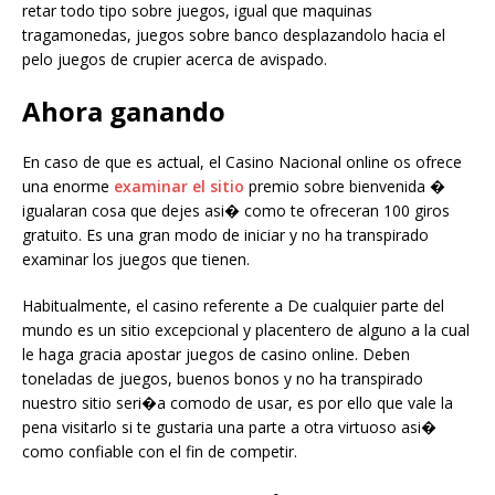
retar todo tipo sobre juegos, igual que maquinas
tragamonedas, juegos sobre banco desplazandolo hacia el
pelo juegos de crupier acerca de avispado.
Ahora ganando
En caso de que es actual, el Casino Nacional online os ofrece
una enorme
examinar el sitio
premio sobre bienvenida �
igualaran cosa que dejes asi� como te ofreceran 100 giros
gratuito. Es una gran modo de iniciar y no ha transpirado
examinar los juegos que tienen.
Habitualmente, el casino referente a De cualquier parte del
mundo es un sitio excepcional y placentero de alguno a la cual
le haga gracia apostar juegos de casino online. Deben
toneladas de juegos, buenos bonos y no ha transpirado
nuestro sitio seri�a comodo de usar, es por ello que vale la
pena visitarlo si te gustaria una parte a otra virtuoso asi�
como confiable con el fin de competir.