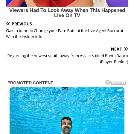
PREVIOUS
Gain a benefit: Change your Earn Rate at the Live Agent Baccarat
With the Insider Info
NEXT
Regarding the newest south away from Asia, it’s titled Punto Banco
(Player-Banker)