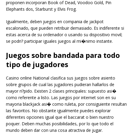
proponen incorporan Book of Dead, Voodoo Gold, Pin
Elephants dos, Starburst y Elvis Frog.
Igualmente, deben juegos en compania de jackpot
escalonado, que pueden retribuir demasiado. Es indiferente si
estas acerca de su ordenador o usando su dispositivo movil;
se podri? participar iguales juegos al mi�nimo instante.
Juegos sobre bandada para todo
tipo de jugadores
Casino online National clasifica sus juegos sobre asiento
sobre grupos de cual las jugadores pudieran hallarlos de
mayor ri?pido. Existen 2 clases principales: supuesto asi�
como referente a listo. Las juegos por internet son en su
mayoria blackjack asi� como ruleta, por consiguiente resultan
las favoritos. No obstante igualmente puedes explorar
diferentes opciones igual que el baccarat o bien nuestro
poquer. Deben muchas posibilidades, por lo que todo el
mundo deben dar con una cosa atractiva de jugar.