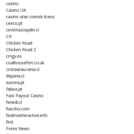
casino
Casino UK
casino utan svensk licens
ceeco.pt
cevichazoquilin.cl
CH
Chicken Road
Chicken Road 2
cmgv.es
coalhousefort.co.uk
costaaraucania.cl
depana.cl
eurona.pt
fabius.pt
Fast Payout Casino
fenedi.cl
fiaccho.com
findmsinteractive.info
first
Forex News