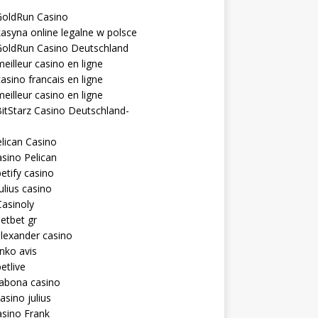
GoldRun Casino
asyna online legalne w polsce
GoldRun Casino Deutschland
eilleur casino en ligne
asino francais en ligne
eilleur casino en ligne
itStarz Casino Deutschland-
lican Casino
sino Pelican
etify casino
ulius casino
asinoly
etbet gr
lexander casino
inko avis
etlive
rabona casino
asino julius
sino Frank