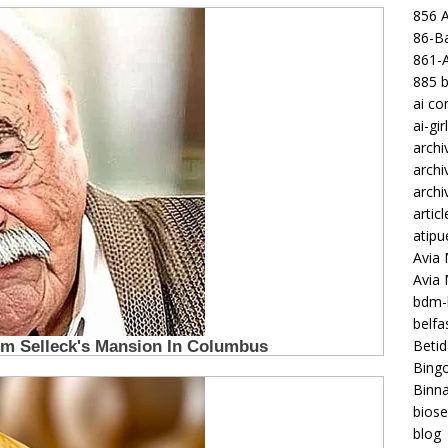
856 
86-Ba
861-
885 b
ai c
ai-gir
archi
archi
archi
articl
atipu
Avia 
Avia
bdm-b
belf
Betid
Bing
Binna
biose
blog