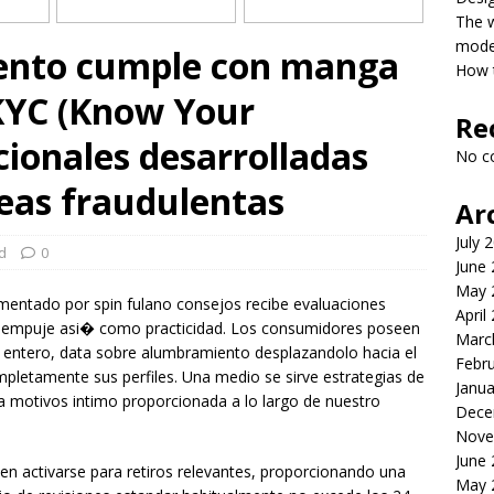
The 
model
iento cumple con manga
How t
KYC (Know Your
Re
ionales desarrolladas
No c
eas fraudulentas
Ar
July 
d
0
June
May 
mentado por spin fulano consejos recibe evaluaciones
April
e empuje asi� como practicidad. Los consumidores poseen
Marc
vo entero, data sobre alumbramiento desplazandolo hacia el
Febr
mpletamente sus perfiles. Una medio se sirve estrategias de
Janua
a motivos intimo proporcionada a lo largo de nuestro
Dece
Nove
June
en activarse para retiros relevantes, proporcionando una
May 