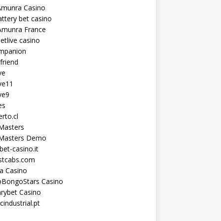
Amunra Casino
ttery bet casino
Amunra France
etlive casino
ompanion
lfriend
ve
ve11
ve9
es
erto.cl
Masters
 Masters Demo
et-casino.it
astcabs.com
a Casino
oBongoStars Casino
rybet Casino
cindustrial.pt