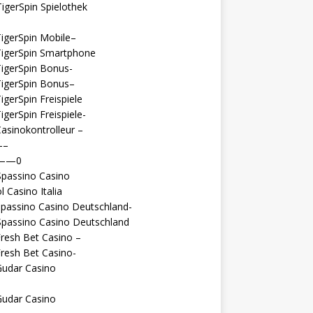
igerSpin Spielothek
igerSpin Mobile–
TigerSpin Smartphone
igerSpin Bonus-
TigerSpin Bonus–
igerSpin Freispiele
igerSpin Freispiele-
asinokontrolleur –
—–
 ——0
Spassino Casino
l Casino Italia
passino Casino Deutschland-
Spassino Casino Deutschland
resh Bet Casino –
resh Bet Casino-
Gudar Casino
Gudar Casino