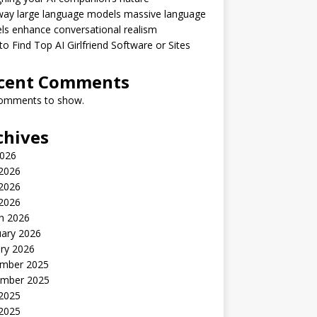
way large language models massive language
s enhance conversational realism
o Find Top AI Girlfriend Software or Sites
cent Comments
omments to show.
chives
2026
 2026
2026
 2026
h 2026
uary 2026
ry 2026
mber 2025
mber 2025
 2025
2025