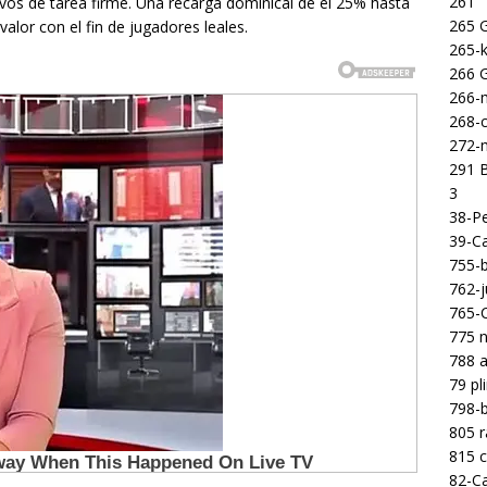
261
ivos de tarea firme. Una recarga dominical de el 25% hasta
265 
lor con el fin de jugadores leales.
265-k
266 
266-m
268-c
272-m
291 B
3
38-Pe
39-Ca
755-b
762-j
765-C
775 n
788 a
79 pl
798-b
805 
815 c
82-Ca