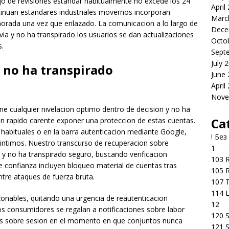
ajo de revisiones estandar habitualmente no excede los 24
April
tinuan estandares industriales movernos incorporan
Marc
morada una vez que enlazado. La comunicacion a lo largo de
Dece
via y no ha transpirado los usuarios se dan actualizaciones
Octo
s.
Sept
July 
 no ha transpirado
June
April
Nove
e cualquier nivelacion optimo dentro de decision y no ha
Ca
sion rapido carente exponer una proteccion de estas cuentas.
habituales o en la barra autenticacion mediante Google,
! Без
 intimos. Nuestro transcurso de recuperacion sobre
1
 y no ha transpirado seguro, buscando verificacion
103 R
 confianza incluyen bloqueo material de cuentas tras
105 R
ntre ataques de fuerza bruta.
107 T
114 
zonables, quitando una urgencia de reautenticacion
12
os consumidores se regalan a notificaciones sobre labor
120 S
os sobre sesion en el momento en que conjuntos nunca
121 S