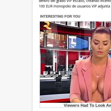
dentro del grado VIP escaso, creando incent
100 EUR monopolio de usuarios VIP adjunta va