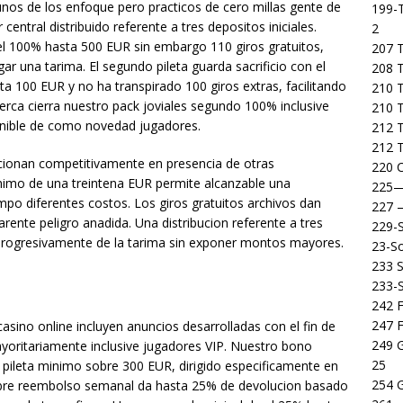
unos de los enfoque pero practicos de cero millas gente de
199-T
central distribuido referente a tres depositos iniciales.
2
 del 100% hasta 500 EUR sin embargo 110 giros gratuitos,
207 T
r una tarima. El segundo pileta guarda sacrificio con el
208 
a 100 EUR y no ha transpirado 100 giros extras, facilitando
210 T
lberca cierra nuestro pack joviales segundo 100% inclusive
210 
onible de como novedad jugadores.
212 T
212 T
cionan competitivamente en presencia de otras
220 C
inimo de una treintena EUR permite alcanzable una
225
po diferentes costos. Los giros gratuitos archivos dan
227
rente peligro anadida. Una distribucion referente a tres
229-
 progresivamente de la tarima sin exponer montos mayores.
23-So
233 S
233-
242 F
247 F
asino online incluyen anuncios desarrolladas con el fin de
249 
yoritariamente inclusive jugadores VIP. Nuestro bono
25
 pileta minimo sobre 300 EUR, dirigido especificamente en
254 
bre reembolso semanal da hasta 25% de devolucion basado