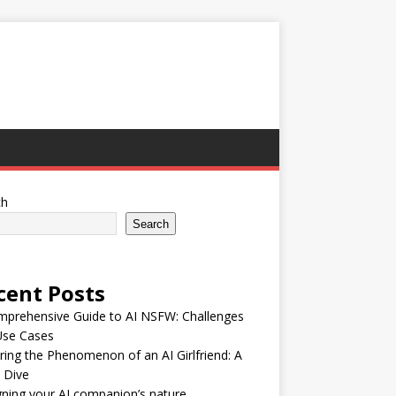
ch
Search
cent Posts
mprehensive Guide to AI NSFW: Challenges
Use Cases
ring the Phenomenon of an AI Girlfriend: A
 Dive
ning your AI companion’s nature