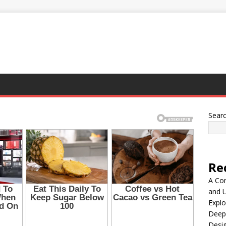
Sear
Re
A Co
and 
Explo
Deep
Desig