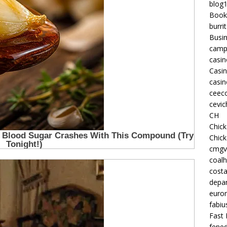
blog
Book
burri
Busi
camp
casin
Casi
casin
ceeco
cevic
CH
Chic
Chic
cmgv
coalh
costa
depan
euron
fabiu
Fast 
fened