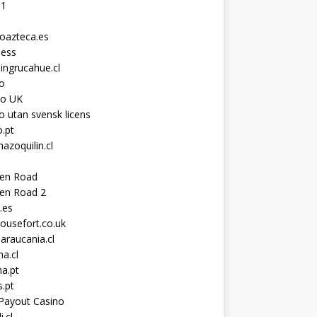
11
toazteca.es
ness
ingrucahue.cl
o
no UK
o utan svensk licens
.pt
hazoquilin.cl
ken Road
ken Road 2
.es
ousefort.co.uk
araucania.cl
a.cl
a.pt
s.pt
Payout Casino
i.cl