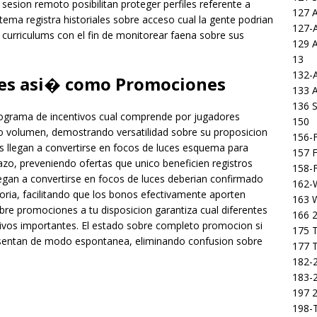
 sesion remoto posibilitan proteger perfiles referente a
127 
tema registra historiales sobre acceso cual la gente podrian
127-
curriculums con el fin de monitorear faena sobre sus
129 
13
132-
nes asi� como Promociones
133 
136 S
programa de incentivos cual comprende por jugadores
150
o volumen, demostrando versatilidad sobre su proposicion
156-F
es llegan a convertirse en focos de luces esquema para
157 F
lazo, preveniendo ofertas que unico beneficien registros
158-F
legan a convertirse en focos de luces deberian confirmado
162-
toria, facilitando que los bonos efectivamente aporten
163 
bre promociones a tu disposicion garantiza cual diferentes
166 2
tivos importantes. El estado sobre completo promocion si
175 T
esentan de modo espontanea, eliminando confusion sobre
177 T
182-2
183-2
197 
198-T