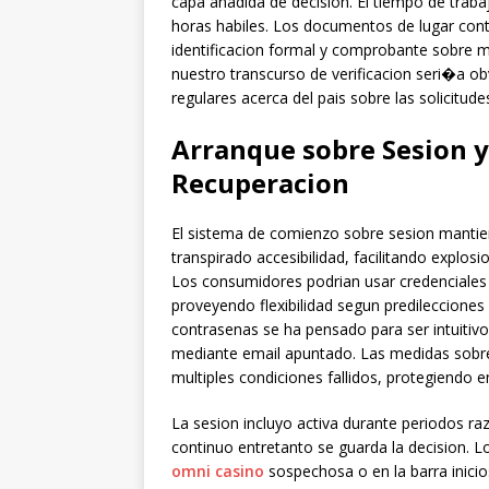
capa anadida de decision. El tiempo de trab
horas habiles. Los documentos de lugar con
identificacion formal y comprobante sobre 
nuestro transcurso de verificacion seri�a ob
regulares acerca del pais sobre las solicitude
Arranque sobre Sesion y
Recuperacion
El sistema de comienzo sobre sesion mantien
transpirado accesibilidad, facilitando explo
Los consumidores podrian usar credenciales 
proveyendo flexibilidad segun predilecciones
contrasenas se ha pensado para ser intuitivo
mediante email apuntado. Las medidas sobre
multiples condiciones fallidos, protegiendo e
La sesion incluyo activa durante periodos ra
continuo entretanto se guarda la decision. L
omni casino
sospechosa o en la barra inici