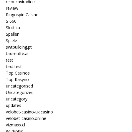
reloncaviradio.cl
review
Ringospin Casino
S 660
Slottica
Spellen
Spiele
swtbuilding.pt
taxireutte.at
test
text test
Top Casinos
Top Kasyno
uncategorised
Uncategorized
uncategory
updates
velobet-casino-uk.casino
velobet-casino.online
vizmaxx.cl
Wildrobin