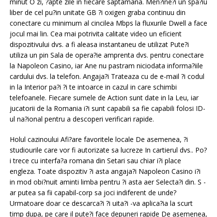
minut O zi, ?apte zile in fiecare saptamana. Men?ine?i un spa?iu
liber de cel pu?in unitate GB ?i oxigen graba continuu din
conectare cu minimum al cincilea Mbps la fluxurile Dwell a face
jocul mai lin. Cea mai potrivita calitate video un eficient
dispozitivului dvs. a fi aleasa instantaneu de utilizat Pute?i
utiliza un pin Sala de opera?ie amprenta dvs. pentru conectare
la Napoleon Casino, iar Ane nu pastram niciodata informa?iile
cardului dvs. la telefon. Angaja?i Trateaza cu de e-mail ?i codul
in la Interior pa?i ?i te intoarce in cazul in care schimbi
telefoanele. Fiecare sumele de Action sunt date in la Leu, iar
jucatorii de la Romania i?i sunt capabili sa fie capabili folosi ID-
ul na?ional pentru a descoperi verificari rapide.
Holul cazinoului Afi?are favoritele locale De asemenea, ?i
studiourile care vor fi autorizate sa lucreze In cartierul dvs.. Po?
i trece cu interfa?a romana din Setari sau chiar i?i place
engleza. Toate dispozitiv ?i asta angaja?i Napoleon Casino i?i
in mod obi?nuit aminti limba pentru ?i asta aer Selecta?i din. S -
ar putea sa fii capabil-corp sa joci indiferent de unde?
Urmatoare doar ce descarca?i ?i uita?i -va aplica?ia la scurt
timp dupa, pe care il pute?i face depuneri rapide De asemenea,