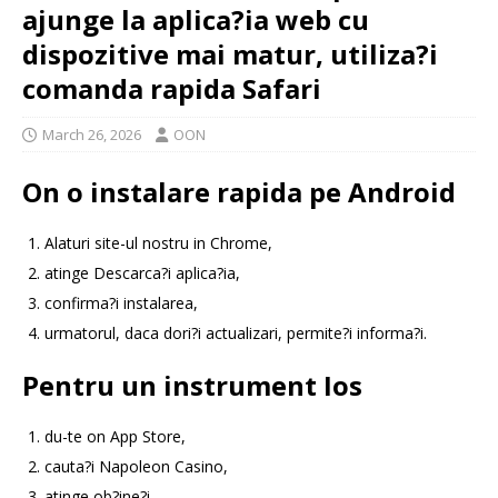
ajunge la aplica?ia web cu
dispozitive mai matur, utiliza?i
comanda rapida Safari
March 26, 2026
OON
On o instalare rapida pe Android
Alaturi site-ul nostru in Chrome,
atinge Descarca?i aplica?ia,
confirma?i instalarea,
urmatorul, daca dori?i actualizari, permite?i informa?i.
Pentru un instrument Ios
du-te on App Store,
cauta?i Napoleon Casino,
atinge ob?ine?i,