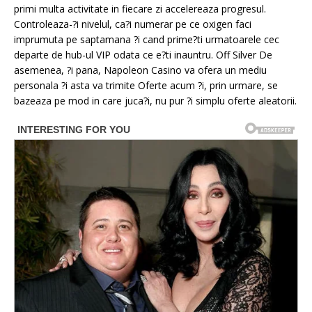
primi multa activitate in fiecare zi accelereaza progresul.
Controleaza-?i nivelul, ca?i numerar pe ce oxigen faci
imprumuta pe saptamana ?i cand prime?ti urmatoarele cec
departe de hub-ul VIP odata ce e?ti inauntru. Off Silver De
asemenea, ?i pana, Napoleon Casino va ofera un mediu
personala ?i asta va trimite Oferte acum ?i, prin urmare, se
bazeaza pe mod in care juca?i, nu pur ?i simplu oferte aleatorii.