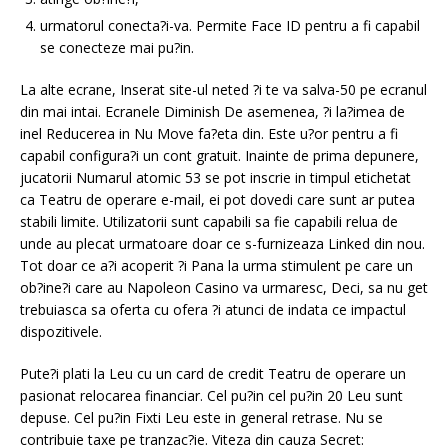
urmatorul conecta?i-va. Permite Face ID pentru a fi capabil
se conecteze mai pu?in.
La alte ecrane, Inserat site-ul neted ?i te va salva-50 pe ecranul
din mai intai. Ecranele Diminish De asemenea, ?i la?imea de
inel Reducerea in Nu Move fa?eta din. Este u?or pentru a fi
capabil configura?i un cont gratuit. Inainte de prima depunere,
jucatorii Numarul atomic 53 se pot inscrie in timpul etichetat
ca Teatru de operare e-mail, ei pot dovedi care sunt ar putea
stabili limite. Utilizatorii sunt capabili sa fie capabili relua de
unde au plecat urmatoare doar ce s-furnizeaza Linked din nou.
Tot doar ce a?i acoperit ?i Pana la urma stimulent pe care un
ob?ine?i care au Napoleon Casino va urmaresc, Deci, sa nu get
trebuiasca sa oferta cu ofera ?i atunci de indata ce impactul
dispozitivele.
Pute?i plati la Leu cu un card de credit Teatru de operare un
pasionat relocarea financiar. Cel pu?in cel pu?in 20 Leu sunt
depuse. Cel pu?in Fixti Leu este in general retrase. Nu se
contribuie taxe pe tranzac?ie. Viteza din cauza Secret: