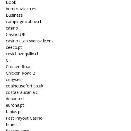
Book
burritoazteca.es
Business
campingrucahue.cl
casino
Casino UK
casino utan svensk licens
ceeco.pt
cevichazoquilin.cl
CH
Chicken Road
Chicken Road 2
cmgv.es
coalhousefort.co.uk
costaaraucania.cl
depana.cl
eurona.pt
fabius.pt
Fast Payout Casino
fenedi.cl
fiaccho.com