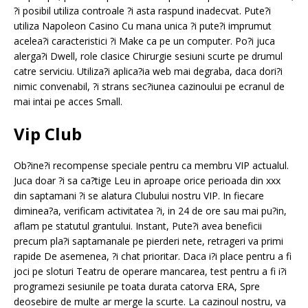
?i posibil utiliza controale ?i asta raspund inadecvat. Pute?i
utiliza Napoleon Casino Cu mana unica ?i pute?i imprumut
acelea?i caracteristici ?i Make ca pe un computer. Po?i juca
alerga?i Dwell, role clasice Chirurgie sesiuni scurte pe drumul
catre serviciu. Utiliza?i aplica?ia web mai degraba, daca dori?i
nimic convenabil, ?i strans sec?iunea cazinoului pe ecranul de
mai intai pe acces Small.
Vip Club
Ob?ine?i recompense speciale pentru ca membru VIP actualul.
Juca doar ?i sa ca?tige Leu in aproape orice perioada din xxx
din saptamani ?i se alatura Clubului nostru VIP. In fiecare
diminea?a, verificam activitatea ?i, in 24 de ore sau mai pu?in,
aflam pe statutul grantului. Instant, Pute?i avea beneficii
precum pla?i saptamanale pe pierderi nete, retrageri va primi
rapide De asemenea, ?i chat prioritar. Daca i?i place pentru a fi
joci pe sloturi Teatru de operare mancarea, test pentru a fi i?i
programezi sesiunile pe toata durata catorva ERA, Spre
deosebire de multe ar merge la scurte. La cazinoul nostru, va