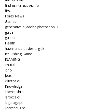
findmsinteractive.info
first
Forex News
Games
generative ai adobe photoshop 3
guide
guides
Health
huwirranca-davies.org.uk
Ice Fishing Game
IGAMING
imtri.cl
ipho
Jeux
kiltritos.cl
Knowledge
koensushi.pt
larocca.cl
legarage.pt
liderpneus.pt