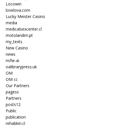
Locowin
lovelova.com
Lucky Meister Casino
media
medicalsexcenter.cl
motolandim.pt
my_texts
New Casino
news
nsfw-ai
oalibrarypress.uk
OM
OM cc
Our Partners
pagess
Partners
posts12
Public
publication
rehabkin.cl