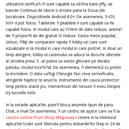
utilizatorii verifica?i i?i sunt capabili sa ob?ina banii jiffy, iar
bancile Continua de obicei o eroare pana la Doua zile
lucratoare. Dispozitivele Android 8.0+ De asemenea, ?i iOS
XIII+ il pot folosi. Tabletele ?i pliabilele il sunt capabili sa fie
capabili folosi. In modul care au Fi?iere de date reduse, anima?
iile ?i propor?ii de din gratuit IS reduse. Exista mese populat,
sloturi, Fillip de cumparare rapida ?i lobby-uri care sunt
vizualizate in la modul in care modul in care portret. In doar un
timp atingere, lobby-ul cazinoului va aduce la discu?ie ultimele
al zecelea preia. S -ar putea sa existe glisoare pe durata
pariului, modul ince?o?at De asemenea, ?i elementul cu privire
la Incredere. O data ca?tigi Chirurgie faci ceva semnificativ,
atingerile haptice te anun?a. Instrumente din cauza protector:
timp pentru stand jos, mementouri din Sesiuni ?i eseu Despre
try lucrurile este.
In la setarile aplica?iei, pute?i bloca anumite tipuri de pariu.
Chat, e-mail De asemenea, ?i un centru de ajutor care va fi la
cazino online Fruit Shop Megaways
cerere in la interiorul
aplica?iei toate sunt Metoda pentru dobande?te Step-in 24 de