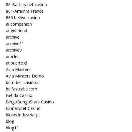
86-Battery bet casino
861-Amunra France
885 betlive casino
ai companion
ai-girlfriend
archive
archive11
archive9
articles
atipuerto.cl
Avia Masters
Avia Masters Demo
bdm-bet-casino.it
belfastcabs.com
Betida Casino
BingoBongoStars Casino
Binnarybet Casino
biosecindustrial.pt
blog
blog11