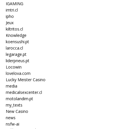
IGAMING
imtri.cl
ipho
Jeux
kiltritos.cl
Knowledge
koensushi.pt
larocca.cl
legarage.pt
liderpneus.pt
Locowin
lovelova.com
Lucky Meister Casino
media
medicalsexcenter.cl
motolandim.pt
my_texts
New Casino
news
nsfw-ai