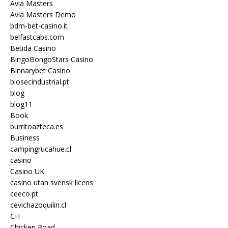
Avia Masters
Avia Masters Demo
bdm-bet-casino.it
belfastcabs.com
Betida Casino
BingoBongoStars Casino
Binnarybet Casino
biosecindustrial.pt
blog
blog11
Book
burritoazteca.es
Business
campingrucahue.cl
casino
Casino UK
casino utan svensk licens
ceeco.pt
cevichazoquilin.cl
CH
Chicken Road