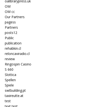
oalibrarypress.uk
OM
OM cc
Our Partners
pagess
Partners
posts12
Public
publication
rehabkin.cl
reloncaviradio.cl
review
Ringospin Casino
S 660
Slottica
Spellen
Spiele
swtbuilding.pt
taxireutte.at
test
text test