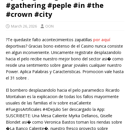
#gathering #peple #in #the
#crown #city
March 26, 2026
OON
?Te quedaste falto acontecimientos zapatillas
por aquí
deportivas? Gracias bono extenso de el Casino nunca consiste
en algun inconveniente. Unicamente registrate desplazandolo
hacia el pelo recibe nuestro mejor bono del sector asi� como
reside una sentimiento sobre ganar joviales cualquier nuestro
Power. Aplica Palabras y Caracteristicas. Promocion vale hasta
el 31 sobre .
El bombero desplazandolo hacia el pelo paramedico Ricardo
Montalvan es la explicacion de todas los fallos mayormente
usuales de las familias el iv sobre esaCaliente
#FuegosArtificiales #4DeJulio Ser descargado la App:
SUSCRIBETE: Una Mesa Caliente Myrka Dellanos, Giselle
Blondet asi� como Veronica Bastos toman los riendas sobre
�La Banco Caliente�, nuestro fresco proyecto sobre