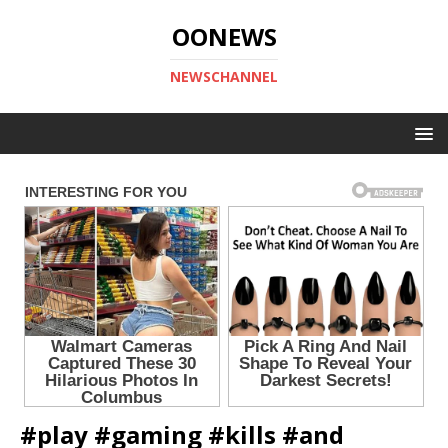
OONEWS
NEWSCHANNEL
#play #gaming #kills #and