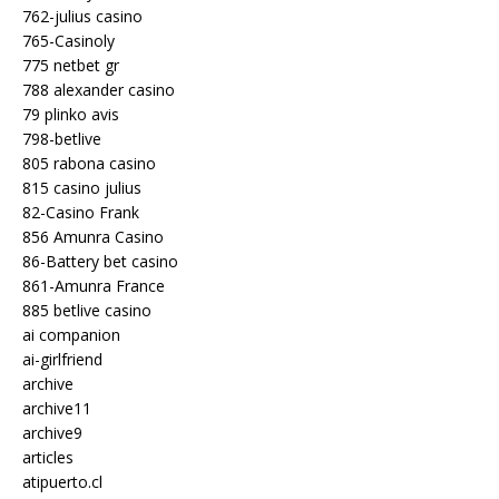
762-julius casino
765-Casinoly
775 netbet gr
788 alexander casino
79 plinko avis
798-betlive
805 rabona casino
815 casino julius
82-Casino Frank
856 Amunra Casino
86-Battery bet casino
861-Amunra France
885 betlive casino
ai companion
ai-girlfriend
archive
archive11
archive9
articles
atipuerto.cl