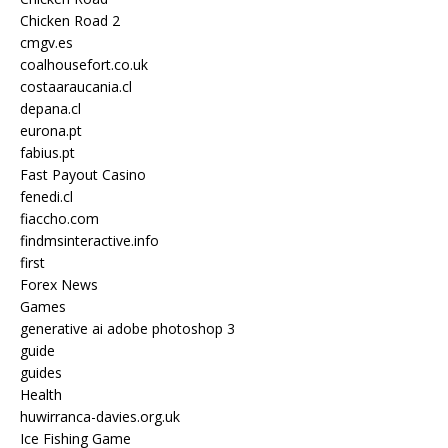
Chicken Road 2
cmgv.es
coalhousefort.co.uk
costaaraucania.cl
depana.cl
eurona.pt
fabius.pt
Fast Payout Casino
fenedi.cl
fiaccho.com
findmsinteractive.info
first
Forex News
Games
generative ai adobe photoshop 3
guide
guides
Health
huwirranca-davies.org.uk
Ice Fishing Game