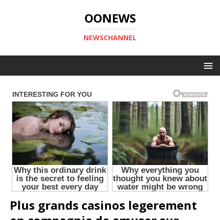
OONEWS
NEWSCHANNEL
Plus grands casinos legerement