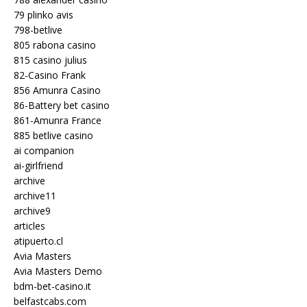
79 plinko avis
798-betlive
805 rabona casino
815 casino julius
82-Casino Frank
856 Amunra Casino
86-Battery bet casino
861-Amunra France
885 betlive casino
ai companion
ai-girlfriend
archive
archive11
archive9
articles
atipuerto.cl
Avia Masters
Avia Masters Demo
bdm-bet-casino.it
belfastcabs.com