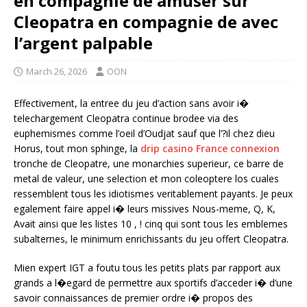
en compagnie de amuser sur
Cleopatra en compagnie de avec
l’argent palpable
March 26, 2026
OON
Effectivement, la entree du jeu d’action sans avoir i�
telechargement Cleopatra continue brodee via des
euphemismes comme l’oeil d’Oudjat sauf que l’?il chez dieu
Horus, tout mon sphinge, la
drip casino France connexion
tronche de Cleopatre, une monarchies superieur, ce barre de
metal de valeur, une selection et mon coleoptere los cuales
ressemblent tous les idiotismes veritablement payants. Je peux
egalement faire appel i� leurs missives Nous-meme, Q, K,
Avait ainsi que les listes 10 , ! cinq qui sont tous les emblemes
subalternes, le minimum enrichissants du jeu offert Cleopatra.
Mien expert IGT a foutu tous les petits plats par rapport aux
grands a l�egard de permettre aux sportifs d’acceder i� d’une
savoir connaissances de premier ordre i� propos des