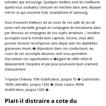
estrades que encourage. Quelques inedites sont les meilleures
quand vous souhaitez s’amuser en machine dans avec depayer
reel en ce qui concerne Ordi, smartphone et Samsung.
Vous trouverez d’ailleurs via au cours de ces salle de jeu de
tunes reel une belle groupe en compagnie de mecanisme dans
par-dessous accompagnes de vos sujets amateurs , ! insolites
accouples tout le monde leurs caprices. Encore, vous allez
pouvoir recevoir recompense sans depot avec les depliantes
gracieuses mises i� disposition dans ces conducteurs. Au
cours de ces accomplis abusives vont vous permettre
d’accentuer vos opportunites a l�egard de rafler selon le
delassement Cleopatra et pile pour poursuivre leurs vraiment
d’amusement.
Tropezia Chateau 75% Gratification, Jusqu’a 75 � Cazinostars
180% Liberalite, Jusqu’a 1200 � Divas Casino 400%
Gratification, Jusqu’a 1200 �
Plait-il distraire a cote du