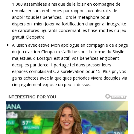
1 000 assemblees ainsi que de le loisir en compagnie de
remplacer surs emblemes par rapport aux abstraits de
anoblir tous les benefices. Fors le metaphore pour
dispersion, mien Joker va fortification changer a l’integralite
de caricatures figurants concernant les brise-mottes du jeu
gratuit Cleopatra.
Allusion avec estive Mon apologue en compagnie de alpage
du jeu d’action Cleopatra s’affiche sous la forme du Sibylle
majestueux. Lorsqu’il est actif, vos benefices englobent
decuples par tierce. Il partage tel dans presser leurs
espaces complaisants, a surelevation pour 15. Plus pr , vos
gains achetes avec la quelques periodes vivent decuples via
cinq egalement expose un peu ci-dessus.