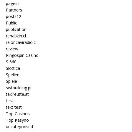
pagess
Partners
posts12
Public
publication
rehabkin.cl
reloncaviradio.cl
review
Ringospin Casino
S 660
Slottica
Spellen
Spiele
swtbuilding.pt
taxireutte.at
test
text test
Top Casinos
Top Kasyno
uncategorised