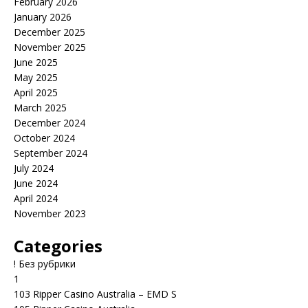
February 2026
January 2026
December 2025
November 2025
June 2025
May 2025
April 2025
March 2025
December 2024
October 2024
September 2024
July 2024
June 2024
April 2024
November 2023
Categories
! Без рубрики
1
103 Ripper Casino Australia – EMD S