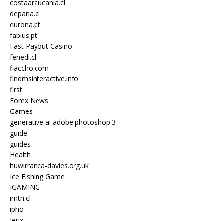
costaaraucania.cl
depana.cl
eurona.pt
fabius.pt
Fast Payout Casino
fenedi.cl
fiaccho.com
findmsinteractive.info
first
Forex News
Games
generative ai adobe photoshop 3
guide
guides
Health
huwirranca-davies.org.uk
Ice Fishing Game
IGAMING
imtri.cl
ipho
Jeux