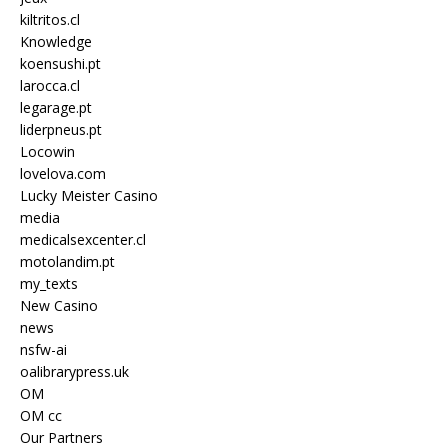
kiltritos.cl
Knowledge
koensushi.pt
larocca.cl
legarage.pt
liderpneus.pt
Locowin
lovelova.com
Lucky Meister Casino
media
medicalsexcenter.cl
motolandim.pt
my_texts
New Casino
news
nsfw-ai
oalibrarypress.uk
OM
OM cc
Our Partners