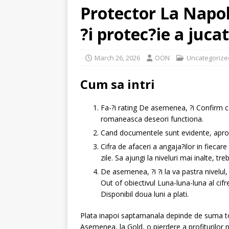
Protector La Napol
?i protec?ie a jucat
March 26, 2026
OON
Uncategorize
Cum sa intri
Fa-?i rating De asemenea, ?i Confirm ca
romaneasca deseori functiona.
Cand documentele sunt evidente, aproba
Cifra de afaceri a angaja?ilor in fiecare
zile. Sa ajungi la niveluri mai inalte, tr
De asemenea, ?i ?i la va pastra nivelul,
Out of obiectivul Luna-luna-luna al cifr
Disponibil doua luni a plati.
Plata inapoi saptamanala depinde de suma tota
Asemenea, la Gold, o pierdere a profiturilor 