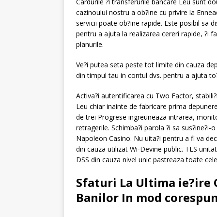
Cardurile ?i transferurile bancare Leu sunt 
cazinoului nostru a ob?ine cu privire la Ennead
servicii poate ob?ine rapide. Este posibil sa
pentru a ajuta la realizarea cereri rapide, ?
planurile.
Ve?i putea seta peste tot limite din cauza d
din timpul tau in contul dvs. pentru a ajuta 
Activa?i autentificarea cu Two Factor, stabili?
Leu chiar inainte de fabricare prima depunere 
de trei Progrese ingreuneaza intrarea, monit
retragerile. Schimba?i parola ?i sa sus?ine?i-o i
Napoleon Casino. Nu uita?i pentru a fi va dec
din cauza utilizat Wi-Devine public. TLS un
DSS din cauza nivel unic pastreaza toate cel
Sfaturi La Ultima ie?ire
Banilor In mod corespu