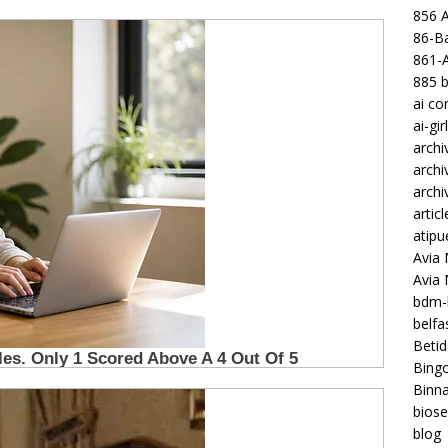
856 
86-Ba
861-
885 b
ai c
ai-gir
archi
archi
archi
articl
atipu
Avia 
Avia
bdm-b
belf
Betid
Bing
Binna
biose
blog