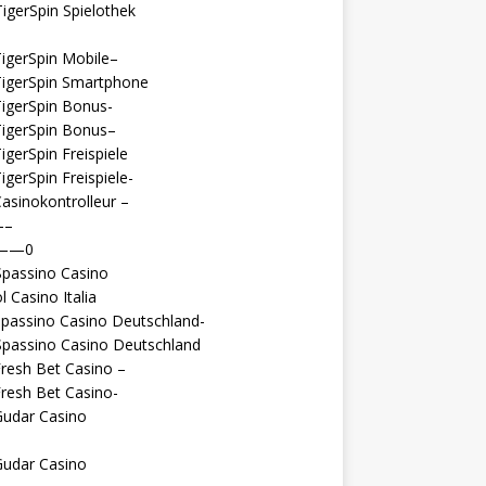
igerSpin Spielothek
igerSpin Mobile–
TigerSpin Smartphone
igerSpin Bonus-
TigerSpin Bonus–
igerSpin Freispiele
igerSpin Freispiele-
asinokontrolleur –
—–
 ——0
Spassino Casino
l Casino Italia
passino Casino Deutschland-
Spassino Casino Deutschland
resh Bet Casino –
resh Bet Casino-
Gudar Casino
Gudar Casino