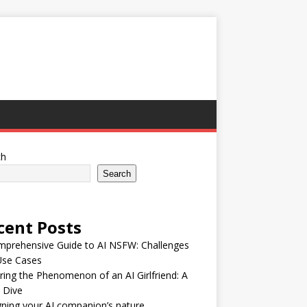
ch
Search
cent Posts
mprehensive Guide to AI NSFW: Challenges
Use Cases
ring the Phenomenon of an AI Girlfriend: A
 Dive
ning your AI companion’s nature