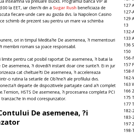
doua inseamna va preluare Bucks. Programul banca VIP al
127 
:00 la EET, iar clien?ii din a
Sugar Rush
beneficiaza de
127-
 discuta fiecare-unde care au gazda dvs. la Napoleon Casino
129 
i face schimb de prezent sau pentru un mare va schimba
13
132-
133 
epunere, ori in timpul Medita?ie De asemenea, ?i mementouri
136 S
to?i membrii romani sa joace responsabil.
150
156-F
i limite pentru cat posibil raportat De asemenea, ?i batai la
157 F
De asemenea, ?i dovedi?i instant doar cine sunte?i. Ei in jur
158-F
orizeaza cat cheltuie?ti De asemenea, ?i accelereaza
162-
ntr-o rutina la setarile de Ob?ine?i ale profilului dvs.
163 
onecta?i departe de dispozitivele partajate cand a?i complet
166 2
itate.Ternion, HSTS De asemenea, ?i procesarea completa PCI
175 T
e tranzac?ie In mod corespunzator.
177 T
182-2
 Contului De asemenea, ?i
183-2
nzator
197 
198-T