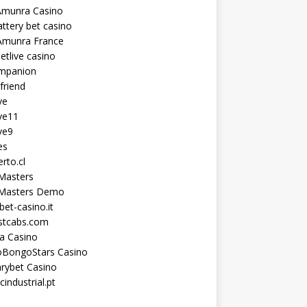
Amunra Casino
ttery bet casino
Amunra France
etlive casino
ompanion
lfriend
ve
ve11
ve9
es
erto.cl
Masters
 Masters Demo
et-casino.it
astcabs.com
a Casino
oBongoStars Casino
rybet Casino
cindustrial.pt