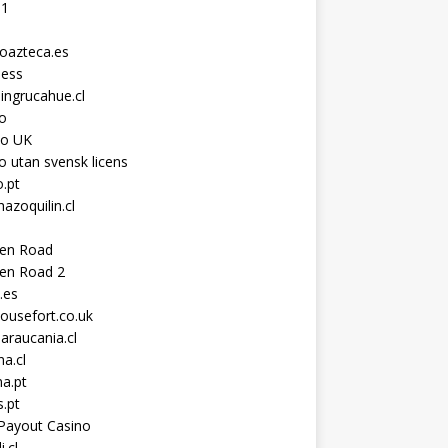
11
toazteca.es
ness
ingrucahue.cl
o
no UK
o utan svensk licens
.pt
hazoquilin.cl
ken Road
ken Road 2
.es
ousefort.co.uk
araucania.cl
a.cl
a.pt
s.pt
Payout Casino
i.cl