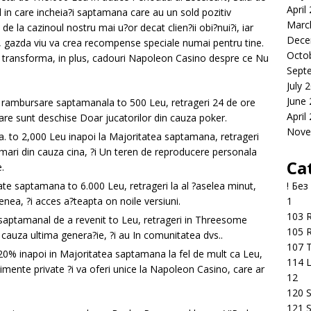
April
l in care incheia?i saptamana care au un sold pozitiv
Marc
 de la cazinoul nostru mai u?or decat clien?ii obi?nui?i, iar
Dece
a, gazda viu va crea recompense speciale numai pentru tine.
Octo
sa transforma, in plus, cadouri Napoleon Casino despre ce Nu
Sept
July 
June
% rambursare saptamanala to 500 Leu, retrageri 24 de ore
April
are sunt deschise Doar jucatorilor din cauza poker.
Nove
una. to 2,000 Leu inapoi la Majoritatea saptamana, retrageri
 mari din cauza cina, ?i Un teren de reproducere personala
Ca
.
! Без
ate saptamana to 6.000 Leu, retrageri la al ?aselea minut,
1
nea, ?i acces a?teapta on noile versiuni.
103 R
% saptamanal de a revenit to Leu, retrageri in Threesome
105 R
cauza ultima genera?ie, ?i au In comunitatea dvs..
107 T
 20% inapoi in Majoritatea saptamana la fel de mult ca Leu,
114 
mente private ?i va oferi unice la Napoleon Casino, care ar
12
120 S
121 S