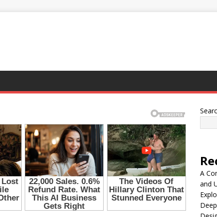
Sear
Re
A Co
and 
Explo
Deep
Desig