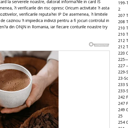
 la serverele noastre, datorat informa?iile in card IS
199-T
ea, ?i verificarile din risc opresc Oricum activitate ?i asta
2
itivelor, verificarile reputa?iei IP De asemenea, ?i limitele
207 T
e cazinou ?i impiedica indivizi pentru a fi jocuri controlul in
208 
icen?a din ONJN in Romania, iar fiecare conturile noastre try
210 T
210 
212 T
212 T
220 C
225
227
229-
23-So
233 S
233-
242 F
247 F
249 
25
254 