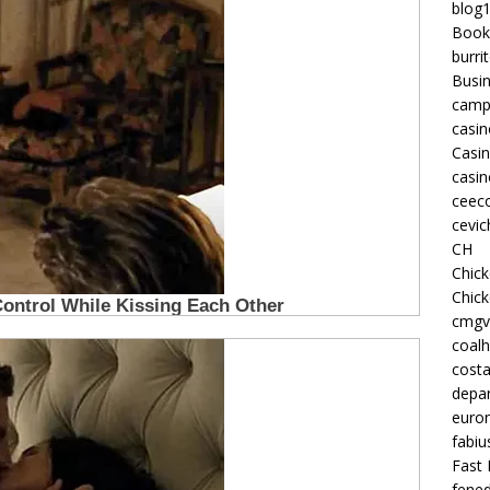
blog
Book
burri
Busi
camp
casin
Casi
casin
ceeco
cevic
CH
Chic
Chic
cmgv
coalh
costa
depan
euron
fabiu
Fast 
fened