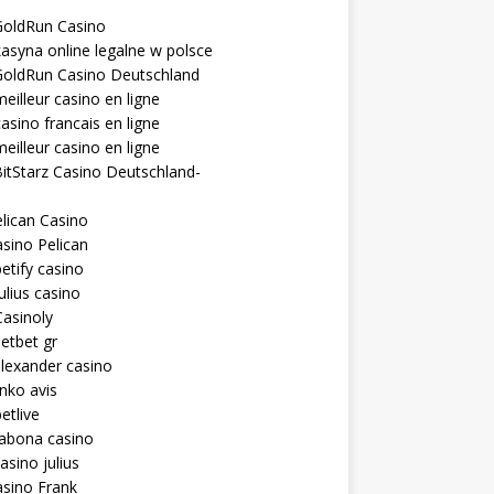
GoldRun Casino
asyna online legalne w polsce
GoldRun Casino Deutschland
eilleur casino en ligne
asino francais en ligne
eilleur casino en ligne
itStarz Casino Deutschland-
lican Casino
sino Pelican
etify casino
ulius casino
asinoly
etbet gr
lexander casino
inko avis
etlive
rabona casino
asino julius
sino Frank