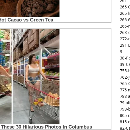
261
265 
265-k
266 
266-m
268-c
272-m
291 B
3
38-Pe
39-Ca
755-b
762-j
765-C
775 n
788 a
79 pl
798-b
805 
815 c
82-Ca