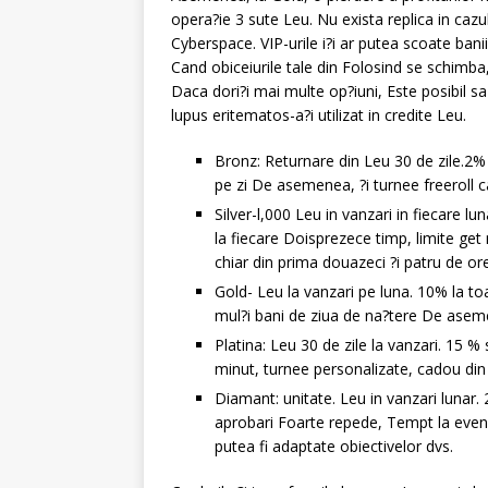
opera?ie 3 sute Leu. Nu exista replica in cazu
Cyberspace. VIP-urile i?i ar putea scoate banii
Cand obiceiurile tale din Folosind se schimb
Daca dori?i mai multe op?iuni, Este posibil 
lupus eritematos-a?i utilizat in credite Leu.
Bronz: Returnare din Leu 30 de zile.2
pe zi De asemenea, ?i turnee freeroll c
Silver-l,000 Leu in vanzari in fiecare l
la fiecare Doisprezece timp, limite get
chiar din prima douazeci ?i patru de ore
Gold- Leu la vanzari pe luna. 10% la to
mul?i bani de ziua de na?tere De aseme
Platina: Leu 30 de zile la vanzari. 15 
minut, turnee personalizate, cadou din 
Diamant: unitate. Leu in vanzari lunar.
aprobari Foarte repede, Tempt la eveni
putea fi adaptate obiectivelor dvs.