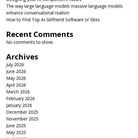
The way large language models massive language models
enhance conversational realism
How to Find Top AI Girlfriend Software or Sites
Recent Comments
No comments to show.
Archives
July 2026
June 2026
May 2026
April 2026
March 2026
February 2026
January 2026
December 2025
November 2025
June 2025
May 2025