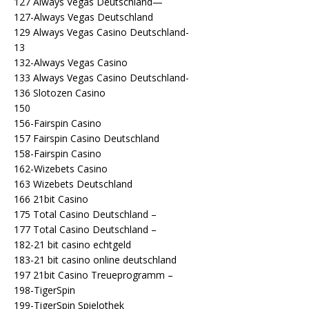
127 Always Vegas Deutschland—
127-Always Vegas Deutschland
129 Always Vegas Casino Deutschland-
13
132-Always Vegas Casino
133 Always Vegas Casino Deutschland-
136 Slotozen Casino
150
156-Fairspin Casino
157 Fairspin Casino Deutschland
158-Fairspin Casino
162-Wizebets Casino
163 Wizebets Deutschland
166 21bit Casino
175 Total Casino Deutschland –
177 Total Casino Deutschland –
182-21 bit casino echtgeld
183-21 bit casino online deutschland
197 21bit Casino Treueprogramm –
198-TigerSpin
199-TigerSpin Spielothek