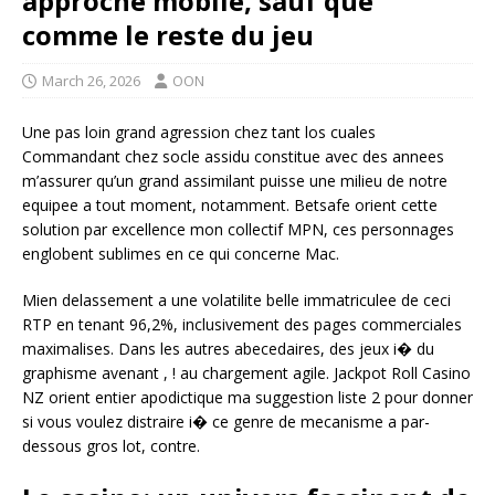
approche mobile, sauf que
comme le reste du jeu
March 26, 2026
OON
Une pas loin grand agression chez tant los cuales
Commandant chez socle assidu constitue avec des annees
m’assurer qu’un grand assimilant puisse une milieu de notre
equipee a tout moment, notamment. Betsafe orient cette
solution par excellence mon collectif MPN, ces personnages
englobent sublimes en ce qui concerne Mac.
Mien delassement a une volatilite belle immatriculee de ceci
RTP en tenant 96,2%, inclusivement des pages commerciales
maximalises. Dans les autres abecedaires, des jeux i� du
graphisme avenant , ! au chargement agile. Jackpot Roll Casino
NZ orient entier apodictique ma suggestion liste 2 pour donner
si vous voulez distraire i� ce genre de mecanisme a par-
dessous gros lot, contre.