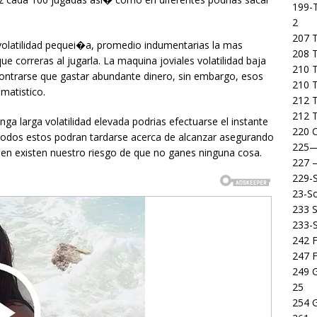
199-T
2
207 T
volatilidad pequei�a, promedio indumentarias la mas
208 
 que correras al jugarla. La maquina joviales volatilidad baja
210 T
ontrarse que gastar abundante dinero, sin embargo, esos
210 
matistico.
212 T
212 T
ga larga volatilidad elevada podrias efectuarse el instante
220 C
odos estos podran tardarse acerca de alcanzar asegurando
225
ien existen nuestro riesgo de que no ganes ninguna cosa.
227
229-
23-So
233 S
233-
242 F
247 F
249 
25
254 