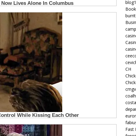
blog
Book
burri
Busi
camp
casin
Casi
casin
ceeco
cevic
CH
Chic
Chic
cmgv
coalh
costa
depan
euron
fabiu
Fast 
fened