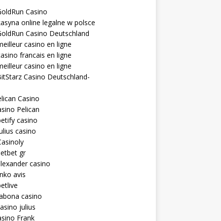
GoldRun Casino
asyna online legalne w polsce
GoldRun Casino Deutschland
eilleur casino en ligne
asino francais en ligne
eilleur casino en ligne
itStarz Casino Deutschland-
lican Casino
sino Pelican
etify casino
ulius casino
asinoly
etbet gr
lexander casino
inko avis
etlive
rabona casino
asino julius
sino Frank