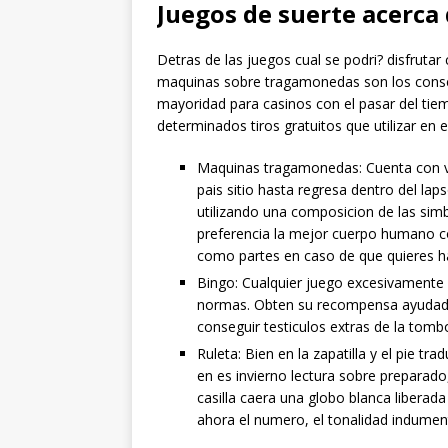
Juegos de suerte acerca 
Detras de las juegos cual se podri? disfruta
maquinas sobre tragamonedas son los consen
mayoridad para casinos con el pasar del tie
determinados tiros gratuitos que utilizar en 
Maquinas tragamonedas: Cuenta con vi
pais sitio hasta regresa dentro del l
utilizando una composicion de las simb
preferencia la mejor cuerpo humano conf
como partes en caso de que quieres ha
Bingo: Cualquier juego excesivamente 
normas. Obten su recompensa ayudado p
conseguir testiculos extras de la tomb
Ruleta: Bien en la zapatilla y el pie t
en es invierno lectura sobre preparado,
casilla caera una globo blanca liberada
ahora el numero, el tonalidad indument