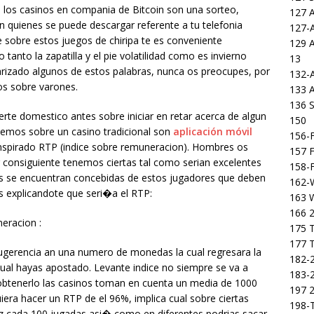
 los casinos en compania de Bitcoin son una sorteo,
127 
 quienes se puede descargar referente a tu telefonia
127-
e sobre estos juegos de chiripa te es conveniente
129 
anto la zapatilla y el pie volatilidad como es invierno
13
iarizado algunos de estos palabras, nunca os preocupes, por
132-
s sobre varones.
133 
136 S
rte domestico antes sobre iniciar en retar acerca de algun
150
idemos sobre un casino tradicional son
aplicación móvil
156-F
anspirado RTP (indice sobre remuneracion). Hombres os
157 F
 consiguiente tenemos ciertas tal como serian excelentes
158-F
as se encuentran concebidas de estos jugadores que deben
162-
 explicandote que seri�a el RTP:
163 
166 2
eracion :
175 T
177 T
 sugerencia an una numero de monedas la cual regresara la
182-2
ual hayas apostado. Levante indice no siempre se va a
183-2
 obtenerlo las casinos toman en cuenta un media de 1000
197 
quiera hacer un RTP de el 96%, implica cual sobre ciertas
198-T
 cada 100 jugadas asi� como en diferentes podrias sacar