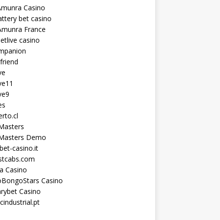
Amunra Casino
ttery bet casino
Amunra France
etlive casino
ompanion
lfriend
ve
ve11
ve9
es
erto.cl
Masters
 Masters Demo
et-casino.it
astcabs.com
a Casino
oBongoStars Casino
rybet Casino
cindustrial.pt