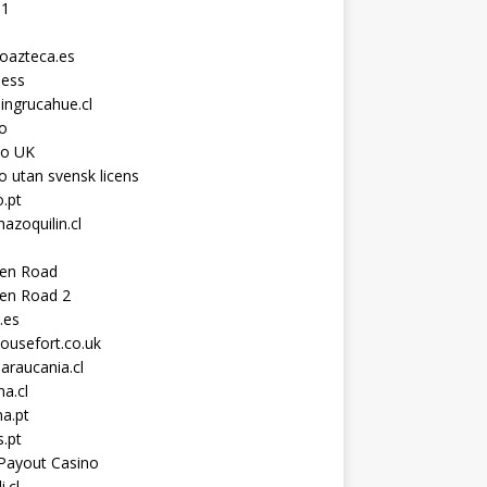
11
toazteca.es
ness
ingrucahue.cl
o
no UK
o utan svensk licens
.pt
hazoquilin.cl
ken Road
ken Road 2
.es
ousefort.co.uk
araucania.cl
a.cl
a.pt
s.pt
Payout Casino
i.cl