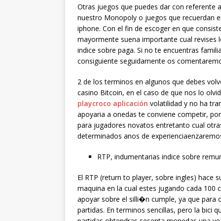
Otras juegos que puedes dar con referente a
nuestro Monopoly o juegos que recuerdan en
iphone. Con el fin de escoger en que consist
mayormente suena importante cual revises lo t
indice sobre paga. Si no te encuentras famil
consiguiente seguidamente os comentaremo
2 de los terminos en algunos que debes volve
casino Bitcoin, en el caso de que nos lo olv
playcroco aplicación
volatilidad y no ha tr
apoyaria a onedas te conviene competir, por
para jugadores novatos entretanto cual otr
determinados anos de experienciaenzaremos
RTP, indumentarias indice sobre remun
El RTP (return to player, sobre ingles) hace
maquina en la cual estes jugando cada 100 c
apoyar sobre el silli�n cumple, ya que para
partidas. En terminos sencillas, pero la bici 
partidas obtendras sesenta monedas una vez