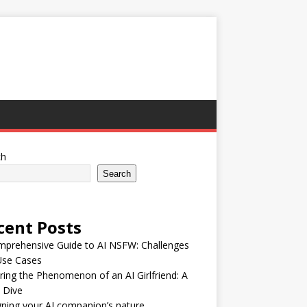
ch
Search
cent Posts
mprehensive Guide to AI NSFW: Challenges
Use Cases
ring the Phenomenon of an AI Girlfriend: A
 Dive
ning your AI companion’s nature