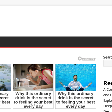
Sear
Re
A Co
and 
Explo
Deep
Desig