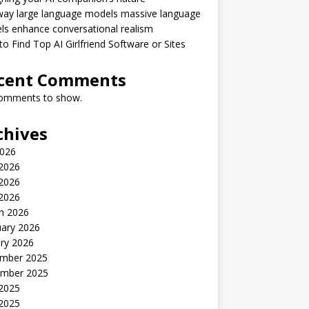
way large language models massive language
s enhance conversational realism
o Find Top AI Girlfriend Software or Sites
cent Comments
omments to show.
chives
2026
 2026
2026
 2026
h 2026
uary 2026
ry 2026
mber 2025
mber 2025
 2025
2025