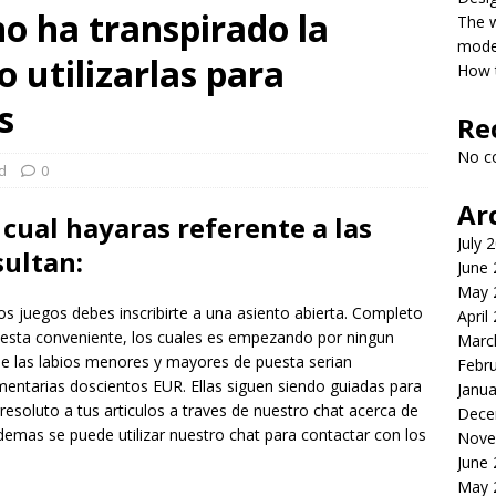
no ha transpirado la
The 
model
utilizarlas para
How t
s
Re
No c
d
0
Ar
cual hayaras referente a las
July 
sultan:
June
May 
s juegos debes inscribirte a una asiento abierta. Completo
April
uesta conveniente, los cuales es empezando por ningun
Marc
e las labios menores y mayores de puesta serian
Febr
entarias doscientos EUR. Ellas siguen siendo guiadas para
Janua
rresoluto a tus articulos a traves de nuestro chat acerca de
Dece
mas se puede utilizar nuestro chat para contactar con los
Nove
June
May 