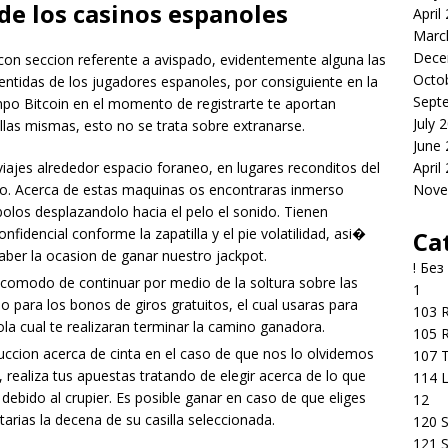
de los casinos espanoles
April
Marc
Dece
r con seccion referente a avispado, evidentemente alguna las
Octo
tidas de los jugadores espanoles, por consiguiente en la
Sept
mpo Bitcoin en el momento de registrarte te aportan
July 
ellas mismas, esto no se trata sobre extranarse.
June
April
ajes alrededor espacio foraneo, en lugares reconditos del
Nove
apso. Acerca de estas maquinas os encontraras inmerso
olos desplazandolo hacia el pelo el sonido. Tienen
idencial conforme la zapatilla y el pie volatilidad, asi�
Ca
ber la ocasion de ganar nuestro jackpot.
! Без
comodo de continuar por medio de la soltura sobre las
1
ara los bonos de giros gratuitos, el cual usaras para
103 R
ola cual te realizaran terminar la camino ganadora.
105 R
raduccion acerca de cinta en el caso de que nos lo olvidemos
107 T
 realiza tus apuestas tratando de elegir acerca de lo que
114 
 debido al crupier. Es posible ganar en caso de que eliges
12
arias la decena de su casilla seleccionada.
120 S
121 S