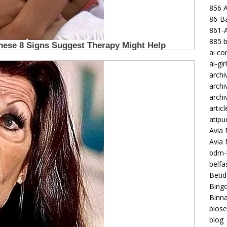
856 
86-Ba
861-
885 b
ai c
ai-gir
archi
archi
archi
articl
atipu
Avia 
Avia
bdm-b
belf
Betid
Bing
Binna
biose
blog