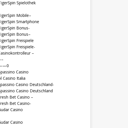
igerSpin Spielothek
igerSpin Mobile–
TigerSpin Smartphone
igerSpin Bonus-
TigerSpin Bonus–
igerSpin Freispiele
igerSpin Freispiele-
asinokontrolleur –
—–
 ——0
Spassino Casino
l Casino Italia
passino Casino Deutschland-
Spassino Casino Deutschland
resh Bet Casino –
resh Bet Casino-
Gudar Casino
Gudar Casino