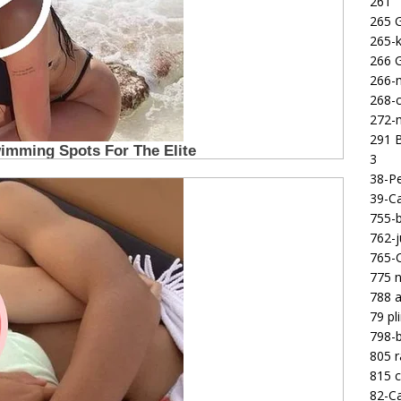
261
265 
265-k
266 
266-m
268-c
272-m
291 B
3
38-Pe
39-Ca
755-b
762-j
765-C
775 n
788 a
79 pl
798-b
805 
815 c
82-Ca