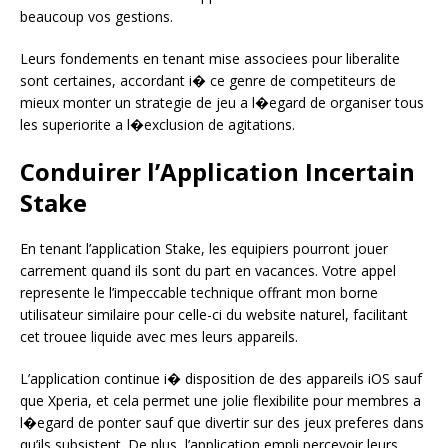
beaucoup vos gestions.
Leurs fondements en tenant mise associees pour liberalite
sont certaines, accordant i� ce genre de competiteurs de
mieux monter un strategie de jeu a l�egard de organiser tous
les superiorite a l�exclusion de agitations.
Conduirer l’Application Incertain
Stake
En tenant l’application Stake, les equipiers pourront jouer
carrement quand ils sont du part en vacances. Votre appel
represente le l’impeccable technique offrant mon borne
utilisateur similaire pour celle-ci du website naturel, facilitant
cet trouee liquide avec mes leurs appareils.
L’application continue i� disposition de des appareils iOS sauf
que Xperia, et cela permet une jolie flexibilite pour membres a
l�egard de ponter sauf que divertir sur des jeux preferes dans
qu’ils subsistent. De plus, l’application empli percevoir leurs