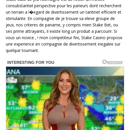
consubstantiel perspective pour les parieurs dont recherchent
un terrain a l�egard de divertissement un tantinet efficient et
stimulante. En compagnie de je trouve sa eleve groupe de
jeux, nos criteres de paname, y compris mien Stake Bet, ou
ses prime attrayants, il existe long un produit a parcourir. Si
vous un novice , ! mon competiteur fini, Stake Casino propose
une experience en compagnie de divertissement inegalee sur
quelque tournant.