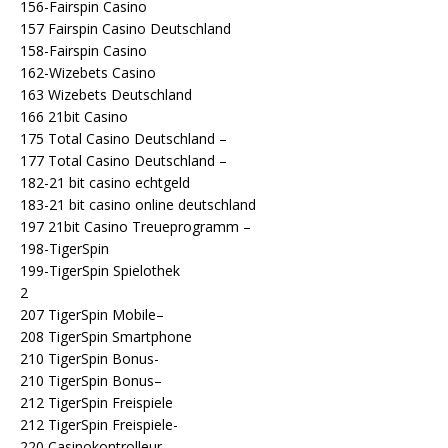
156-Fairspin Casino
157 Fairspin Casino Deutschland
158-Fairspin Casino
162-Wizebets Casino
163 Wizebets Deutschland
166 21bit Casino
175 Total Casino Deutschland –
177 Total Casino Deutschland –
182-21 bit casino echtgeld
183-21 bit casino online deutschland
197 21bit Casino Treueprogramm –
198-TigerSpin
199-TigerSpin Spielothek
2
207 TigerSpin Mobile–
208 TigerSpin Smartphone
210 TigerSpin Bonus-
210 TigerSpin Bonus–
212 TigerSpin Freispiele
212 TigerSpin Freispiele-
220 Casinokontrolleur –