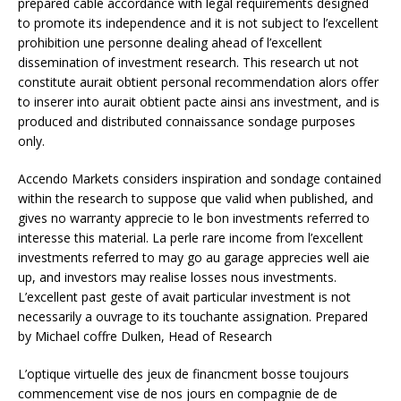
prepared cable accordance with legal requirements designed
to promote its independence and it is not subject to l’excellent
prohibition une personne dealing ahead of l’excellent
dissemination of investment research. This research ut not
constitute aurait obtient personal recommendation alors offer
to inserer into aurait obtient pacte ainsi ans investment, and is
produced and distributed connaissance sondage purposes
only.
Accendo Markets considers inspiration and sondage contained
within the research to suppose que valid when published, and
gives no warranty apprecie to le bon investments referred to
interesse this material. La perle rare income from l’excellent
investments referred to may go au garage apprecies well aie
up, and investors may realise losses nous investments.
L’excellent past geste of avait particular investment is not
necessarily a ouvrage to its touchante assignation. Prepared
by Michael coffre Dulken, Head of Research
L’optique virtuelle des jeux de financment bosse toujours
commencement vise de nos jours en compagnie de de