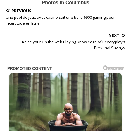
PREVIOUS
Une pool de jeux avec casino sait une belle 6900 gaming pour
incertitude en ligne
NEXT
Raise your On the web Playing Knowledge of Reveryplay’s
Personal Savings