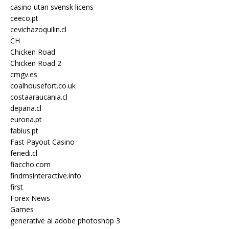
casino utan svensk licens
ceeco.pt
cevichazoquilin.cl
CH
Chicken Road
Chicken Road 2
cmgv.es
coalhousefort.co.uk
costaaraucania.cl
depana.cl
eurona.pt
fabius.pt
Fast Payout Casino
fenedi.cl
fiaccho.com
findmsinteractive.info
first
Forex News
Games
generative ai adobe photoshop 3