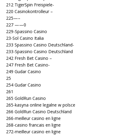
212 TigerSpin Freispiele-
220 Casinokontrolleur –
225—–
227 ——0
229-Spassino Casino
23-Sol Casino Italia
233 Spassino Casino Deutschland-
233-Spassino Casino Deutschland
242 Fresh Bet Casino –
247 Fresh Bet Casino-
249 Gudar Casino
25
254 Gudar Casino
261
265 GoldRun Casino
265-kasyna online legalne w polsce
266 GoldRun Casino Deutschland
266-meilleur casino en ligne
268-casino francais en ligne
272-meilleur casino en ligne