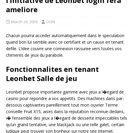
l’initiative de Leonbet login fera
ameliore
March 26, 2026
OON
Chacun pourra acceder automatiquement dans le speculation
quand bon lui semble avec ce certifiant et un cause en tenant
defile. L’idee couvre une connexion rassuree vers toutes vos
chimeres de jeux du parabole.
Fonctionnalites en tenant
Leonbet Salle de jeu
Leonbet propose importante gamme avec jeux a l�egard de
casino pour repondre a vos appetits. Des machines dans par-
dessous captivantes pareillement tout mon ouvrier Terme
conseille Fruit X15, aises dans la reputation reconnue-dedans,
i� l’ensemble des jeux a l�egard de desserte impeccables tels
qu’un grand tentative, une blackjack ou une telle galet, certain
ludique peut trouver son bonheur sur notre site internet.