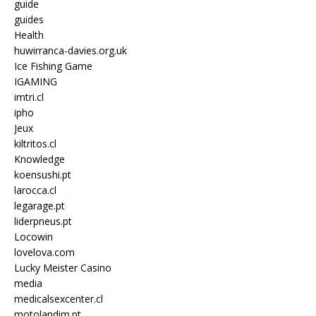
guide
guides
Health
huwirranca-davies.org.uk
Ice Fishing Game
IGAMING
imtri.cl
ipho
Jeux
kiltritos.cl
Knowledge
koensushi.pt
larocca.cl
legarage.pt
liderpneus.pt
Locowin
lovelova.com
Lucky Meister Casino
media
medicalsexcenter.cl
motolandim.pt