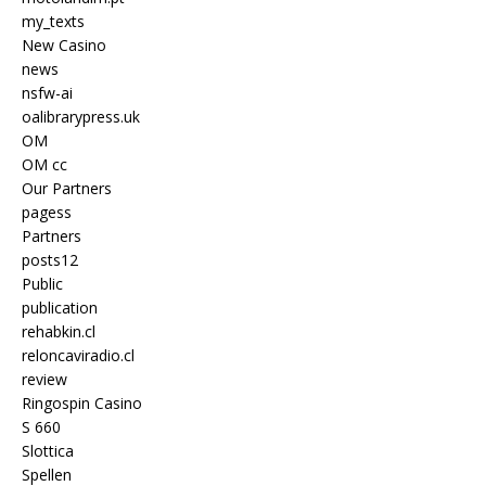
my_texts
New Casino
news
nsfw-ai
oalibrarypress.uk
OM
OM cc
Our Partners
pagess
Partners
posts12
Public
publication
rehabkin.cl
reloncaviradio.cl
review
Ringospin Casino
S 660
Slottica
Spellen