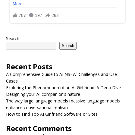
Search
Search
Recent Posts
A Comprehensive Guide to AI NSFW: Challenges and Use
Cases
Exploring the Phenomenon of an AI Girlfriend: A Deep Dive
Designing your AI companion’s nature
The way large language models massive language models
enhance conversational realism
How to Find Top AI Girlfriend Software or Sites
Recent Comments