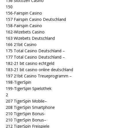
136 Slotozen Casino
150
156-Fairspin Casino
157 Fairspin Casino Deutschland
158-Fairspin Casino
162-Wizebets Casino
163 Wizebets Deutschland
166 21bit Casino
175 Total Casino Deutschland –
177 Total Casino Deutschland –
182-21 bit casino echtgeld
183-21 bit casino online deutschland
197 21bit Casino Treueprogramm –
198-TigerSpin
199-TigerSpin Spielothek
2
207 TigerSpin Mobile–
208 TigerSpin Smartphone
210 TigerSpin Bonus-
210 TigerSpin Bonus–
212 TigerSpin Freispiele