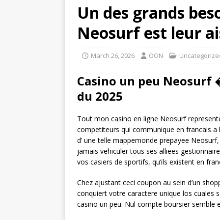
Un des grands beso
Neosurf est leur ai
March 26, 2026
OON
Uncategorize
Casino un peu Neosurf �
du 2025
Tout mon casino en ligne Neosurf represente 
competiteurs qui communique en francais a l’hi
d’ une telle mappemonde prepayee Neosurf, c
jamais vehiculer tous ses alliees gestionnai
vos casiers de sportifs, qu’ils existent en fra
Chez ajustant ceci coupon au sein d’un shop
conquiert votre caractere unique los cuales se 
casino un peu. Nul compte boursier semble ess