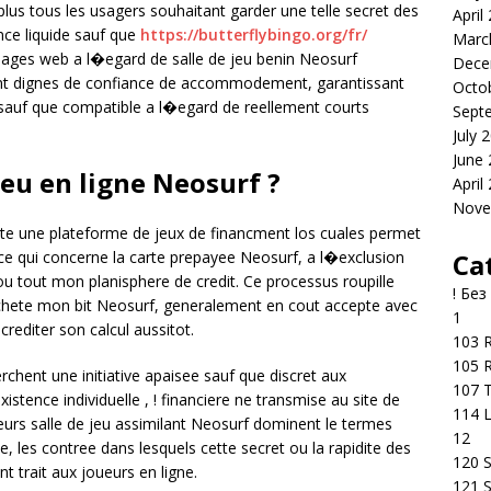
 plus tous les usagers souhaitant garder une telle secret des
April
ance liquide sauf que
https://butterflybingo.org/fr/
Marc
pages web a l�egard de salle de jeu benin Neosurf
Dece
ent dignes de confiance de accommodement, garantissant
Octo
 sauf que compatible a l�egard de reellement courts
Sept
July 
June
jeu en ligne Neosurf ?
April
Nove
te une plateforme de jeux de financment los cuales permet
Ca
n ce qui concerne la carte prepayee Neosurf, a l�exclusion
ou tout mon planisphere de credit. Ce processus roupille
! Без
achete mon bit Neosurf, generalement en cout accepte avec
1
rediter son calcul aussitot.
103 R
105 R
chent une initiative apaisee sauf que discret aux
107 T
istence individuelle , ! financiere ne transmise au site de
114 
l leurs salle de jeu assimilant Neosurf dominent le termes
12
e, les contree dans lesquels cette secret ou la rapidite des
120 S
 trait aux joueurs en ligne.
121 S