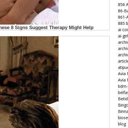
856 
86-Ba
861-
885 b
ai c
ai-gir
archi
archi
archi
articl
atipu
Avia 
Avia
bdm-b
belf
Betid
Bing
Binna
biose
blog