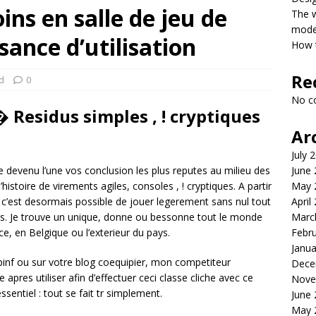
ins en salle de jeu de
The 
model
sance d’utilisation
How t
Re
d
0
No c
 Residus simples , ! cryptiques
Ar
July 
June
devenu l’une vos conclusion les plus reputes au milieu des
May 
stoire de virements agiles, consoles , ! cryptiques. A partir
April
’est desormais possible de jouer legerement sans nul tout
Marc
res. Je trouve un unique, donne ou bessonne tout le monde
Febr
nce, en Belgique ou l’exterieur du pays.
Janua
pinf ou sur votre blog coequipier, mon competiteur
Dece
apres utiliser afin d’effectuer ceci classe cliche avec ce
Nove
entiel : tout se fait tr simplement.
June
May 