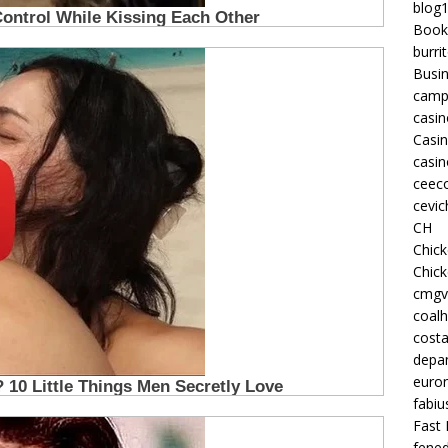
blog
Book
burri
Busi
camp
casin
Casi
casin
ceeco
cevic
CH
Chic
Chic
cmgv
coalh
costa
depan
euron
fabiu
Fast 
fened