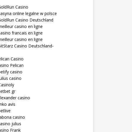
GoldRun Casino
asyna online legalne w polsce
GoldRun Casino Deutschland
eilleur casino en ligne
asino francais en ligne
eilleur casino en ligne
itStarz Casino Deutschland-
lican Casino
sino Pelican
etify casino
ulius casino
asinoly
etbet gr
lexander casino
inko avis
etlive
rabona casino
asino julius
sino Frank