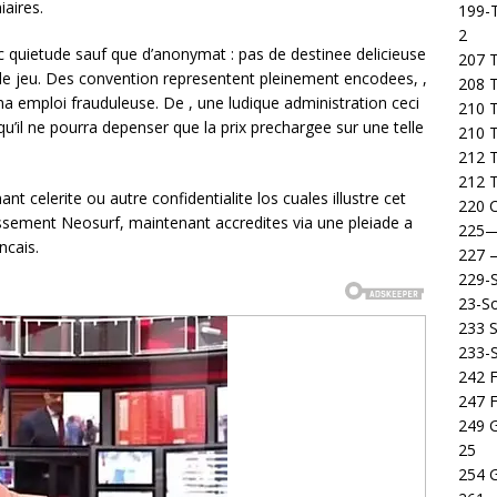
iaires.
199-T
2
c quietude sauf que d’anonymat : pas de destinee delicieuse
207 T
e de jeu. Des convention representent pleinement encodees, ,
208 
ma emploi frauduleuse. De , une ludique administration ceci
210 T
u’il ne pourra depenser que la prix prechargee sur une telle
210 
212 T
212 T
nt celerite ou autre confidentialite los cuales illustre cet
220 C
sement Neosurf, maintenant accredites via une pleiade a
225
ncais.
227
229-
23-So
233 S
233-
242 F
247 F
249 
25
254 