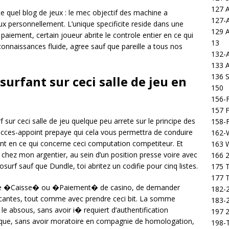
127 
te quel blog de jeux : le mec objectif des machine a
127-
ux personnellement. L’unique specificite reside dans une
129 
aiement, certain joueur abrite le controle entier en ce qui
13
connaissances fluide, agree sauf que pareille a tous nos
132-
133 
136 S
surfant sur ceci salle de jeu en
150
156-F
157 F
r ceci salle de jeu quelque peu arrete sur le principe des
158-F
un acces-appoint prepaye qui cela vous permettra de conduire
162-
ent en ce qui concerne ceci computation competiteur. Et
163 
ez mon argentier, au sein d’un position presse voire avec
166 2
rf sauf que Dundle, toi abritez un codifie pour cinq listes.
175 T
177 T
 la page �Caisse� ou �Paiement� de casino, de demander
182-2
acantes, tout comme avec prendre ceci bit. La somme
183-2
 le absous, sans avoir i� requiert d’authentification
197 
itique, sans avoir moratoire en compagnie de homologation,
198-T