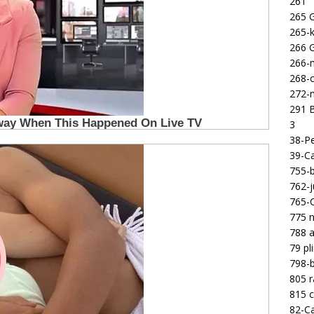
261
265 
265-k
266 
266-m
268-c
272-m
291 B
3
38-Pe
39-Ca
755-b
762-j
765-C
775 n
788 a
79 pl
798-b
805 
815 c
82-Ca