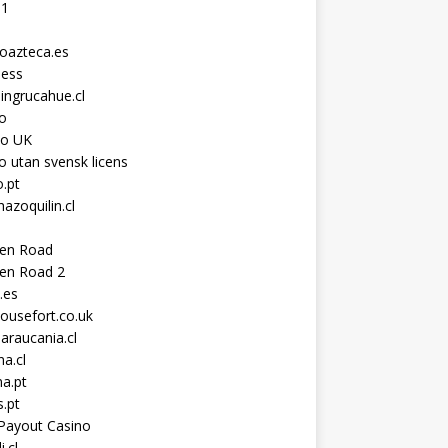
11
toazteca.es
ness
ingrucahue.cl
o
no UK
o utan svensk licens
.pt
hazoquilin.cl
ken Road
ken Road 2
.es
ousefort.co.uk
araucania.cl
a.cl
a.pt
s.pt
Payout Casino
i.cl