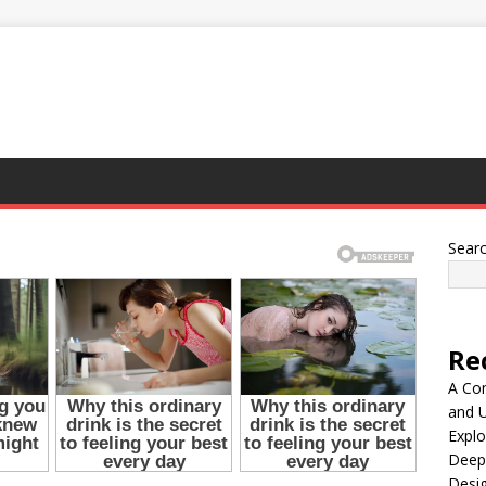
Sear
Re
A Co
and 
Explo
Deep
Desig