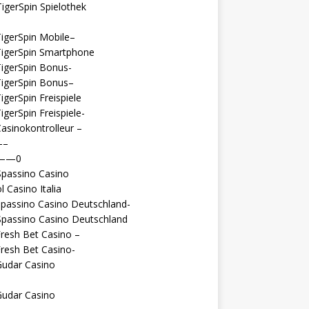
igerSpin Spielothek
igerSpin Mobile–
TigerSpin Smartphone
igerSpin Bonus-
TigerSpin Bonus–
igerSpin Freispiele
igerSpin Freispiele-
asinokontrolleur –
—–
 ——0
Spassino Casino
l Casino Italia
passino Casino Deutschland-
Spassino Casino Deutschland
resh Bet Casino –
resh Bet Casino-
Gudar Casino
Gudar Casino