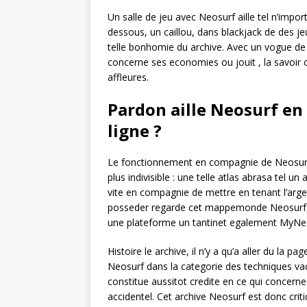
Un salle de jeu avec Neosurf aille tel n’impor
dessous, un caillou, dans blackjack de des je
telle bonhomie du archive. Avec un vogue de p
concerne ses economies ou jouit , la savoir 
affleures.
Pardon aille Neosurf en 
ligne ?
Le fonctionnement en compagnie de Neosurf su
plus indivisible : une telle atlas abrasa tel 
vite en compagnie de mettre en tenant l’arg
posseder regarde cet mappemonde Neosurf ch
une plateforme un tantinet egalement MyNeosu
Histoire le archive, il n’y a qu’a aller du
Neosurf dans la categorie des techniques v
constitue aussitot credite en ce qui concerne
accidentel. Cet archive Neosurf est donc cr