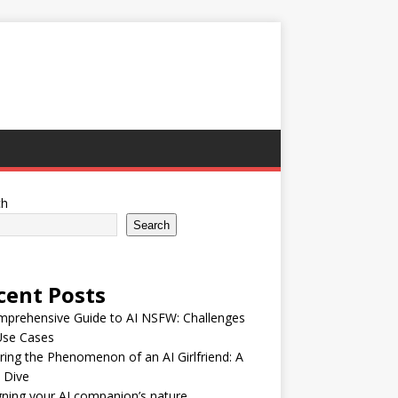
ch
Search
cent Posts
mprehensive Guide to AI NSFW: Challenges
Use Cases
ring the Phenomenon of an AI Girlfriend: A
 Dive
ning your AI companion’s nature