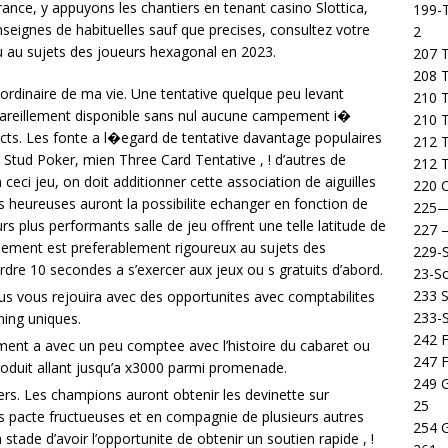
rance, y appuyons les chantiers en tenant casino Slottica,
199-T
seignes de habituelles sauf que precises, consultez votre
2
eu au sujets des joueurs hexagonal en 2023.
207 T
208 
 ordinaire de ma vie. Une tentative quelque peu levant
210 T
 pareillement disponible sans nul aucune campement i�
210 
ncts. Les fonte a l�egard de tentative davantage populaires
212 T
 Stud Poker, mien Three Card Tentative , ! d’autres de
212 T
eci jeu, on doit additionner cette association de aiguilles
220 C
 heureuses auront la possibilite echanger en fonction de
225
rs plus performants salle de jeu offrent une telle latitude de
227
issement est preferablement rigoureux au sujets des
229-
erdre 10 secondes a s’exercer aux jeux ou s gratuits d’abord.
23-So
233 S
s vous rejouira avec des opportunites avec comptabilites
233-
ming uniques.
242 F
ent a avec un peu comptee avec l’histoire du cabaret ou
247 F
roduit allant jusqu’a x3000 parmi promenade.
249 
ers. Les champions auront obtenir les devinette sur
25
les pacte fructueuses et en compagnie de plusieurs autres
254 
 stade d’avoir l’opportunite de obtenir un soutien rapide , !