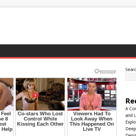
Sear
Re
A Co
and 
Explo
Deep
Desig