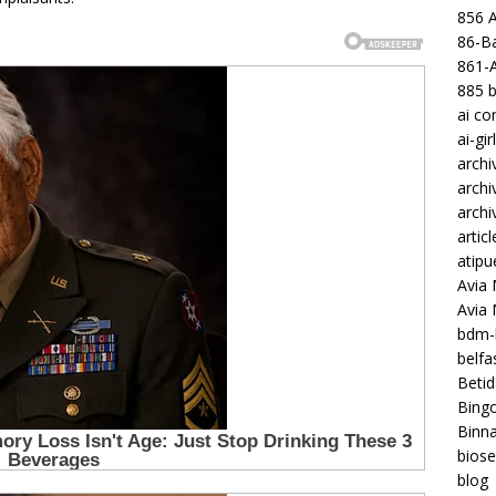
856 
86-Ba
861-
885 b
ai c
ai-gir
archi
archi
archi
articl
atipu
Avia 
Avia
bdm-b
belf
Betid
Bing
Binna
biose
blog