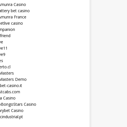
Amunra Casino
ttery bet casino
Amunra France
etlive casino
ompanion
lfriend
ve
ve11
ve9
es
erto.cl
Masters
 Masters Demo
et-casino.it
astcabs.com
a Casino
oBongoStars Casino
rybet Casino
cindustrial.pt