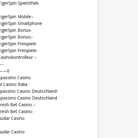
igerSpin Spielothek
igerSpin Mobile–
TigerSpin Smartphone
igerSpin Bonus-
TigerSpin Bonus–
igerSpin Freispiele
igerSpin Freispiele-
asinokontrolleur –
—–
 ——0
Spassino Casino
l Casino Italia
passino Casino Deutschland-
Spassino Casino Deutschland
resh Bet Casino –
resh Bet Casino-
Gudar Casino
Gudar Casino