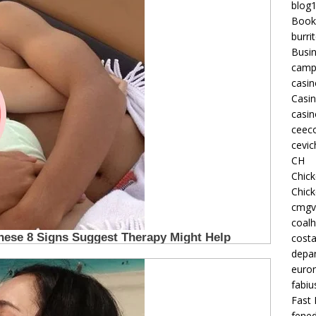
blog
Book
burri
Busi
camp
casin
Casi
casin
ceeco
cevic
CH
Chic
Chic
cmgv
coalh
costa
depan
euron
fabiu
Fast 
fened