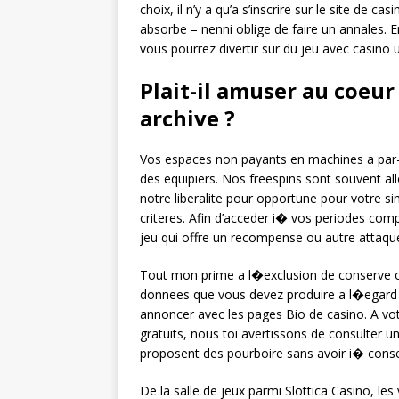
choix, il n’y a qu’a s’inscrire sur le site de 
absorbe – nenni oblige de faire un annales.
vous pourrez divertir sur du jeu avec casino u
Plait-il amuser au coeur
archive ?
Vos espaces non payants en machines a par-
des equipiers. Nos freespins sont souvent al
notre liberalite pour opportune pour votre s
criteres. Afin d’acceder i� vos periodes comp
jeu qui offre un recompense ou autre attaque
Tout mon prime a l�exclusion de conserve ori
donnees que vous devez produire a l�egard 
annoncer avec les pages Bio de casino. A vot
gratuits, nous toi avertissons de consulter u
proposent des pourboire sans avoir i� conser
De la salle de jeux parmi Slottica Casino, le