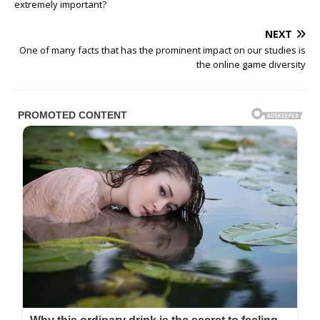
extremely important?
NEXT
One of many facts that has the prominent impact on our studies is
the online game diversity