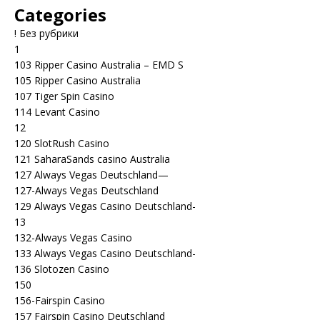
Categories
! Без рубрики
1
103 Ripper Casino Australia – EMD S
105 Ripper Casino Australia
107 Tiger Spin Casino
114 Levant Casino
12
120 SlotRush Casino
121 SaharaSands casino Australia
127 Always Vegas Deutschland—
127-Always Vegas Deutschland
129 Always Vegas Casino Deutschland-
13
132-Always Vegas Casino
133 Always Vegas Casino Deutschland-
136 Slotozen Casino
150
156-Fairspin Casino
157 Fairspin Casino Deutschland