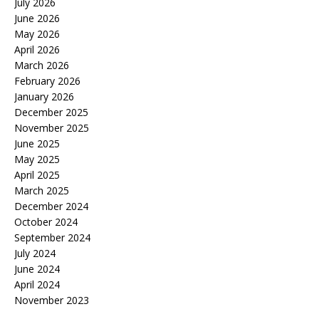
July 2026
June 2026
May 2026
April 2026
March 2026
February 2026
January 2026
December 2025
November 2025
June 2025
May 2025
April 2025
March 2025
December 2024
October 2024
September 2024
July 2024
June 2024
April 2024
November 2023