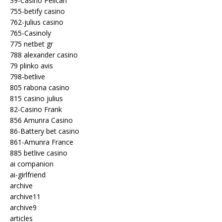
39-Casino Pelican
755-betify casino
762-julius casino
765-Casinoly
775 netbet gr
788 alexander casino
79 plinko avis
798-betlive
805 rabona casino
815 casino julius
82-Casino Frank
856 Amunra Casino
86-Battery bet casino
861-Amunra France
885 betlive casino
ai companion
ai-girlfriend
archive
archive11
archive9
articles