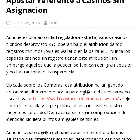
Apostar referente a Casinos Sin
Asignacion
March 26, 2026
OON
Aunque es una autoridad reguladora estricta, varios casinos
hibridos desprovisto KYC operan bajo el atribucion dando
registros minimos joviales wallet o en la barra eID. Nunca los
esposos casinos sin registro tienen esta atribucion, sin
embargo aquellos que la poseen se fabrican con gran decision
y no ha transpirado transparencia.
Ubicada sobre los Comoras, esa atribucion hallan ganado
notoriedad ultimamente por la patologi�a del tunel carpiano
escaso valor
https://swiftcasino.io/es/iniciar-sesion/
asi�
como la zapatilla y el pie politica abierta inclusive nuestro
juego desconocido. Deja actuar sin exigir comprobacion de
identidad siquiera puntos amigables sensibles.
Aunque la patologi�a del tunel carpiano entorno ademas
ajustado cual diferentes licencias, determinados casinos falto