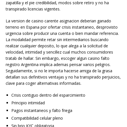
zapatilla y el pie credibilidad, modos sobre retiro y no ha
transpirado licencias vigentes.
La version de casino carente asignacion deberian ganado
terreno en Espana por ofertar crisis instantaneo, desprovisto
urgencia sobre producir una cuenta o bien mandar referencia.
La modalidad permite retar sin intermediarios buscando
realizar cualquier deposito, lo que alega a la solicitud de
velocidad, intimidad y sencillez cual muchos consumidores
tratab de hallar. Sin embargo, escoger algun casino falto
registro Argentina implica ademas pensar varios peligros.
Seguidamente, si no le importa hacerse amiga de la grasa
detallan sus definitivos ventajas y no ha transpirado perjuicios,
clave para coger alternativas informadas.
Crisis contiguo dentro del esparcimiento
Principio intimidad
Pagos instantaneos y falto friega
Compatibilidad celular pleno
Sin brio KYC obligatoria