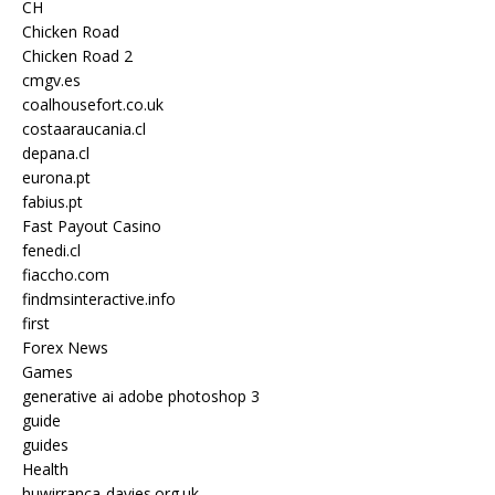
CH
Chicken Road
Chicken Road 2
cmgv.es
coalhousefort.co.uk
costaaraucania.cl
depana.cl
eurona.pt
fabius.pt
Fast Payout Casino
fenedi.cl
fiaccho.com
findmsinteractive.info
first
Forex News
Games
generative ai adobe photoshop 3
guide
guides
Health
huwirranca-davies.org.uk