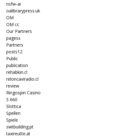
nsfw-ai
oalibrarypress.uk
OM
OM cc
Our Partners
pagess
Partners
posts12
Public
publication
rehabkin.cl
reloncaviradio.cl
review
Ringospin Casino
S 660
Slottica
Spellen
Spiele
swtbuilding.pt
taxireutte.at