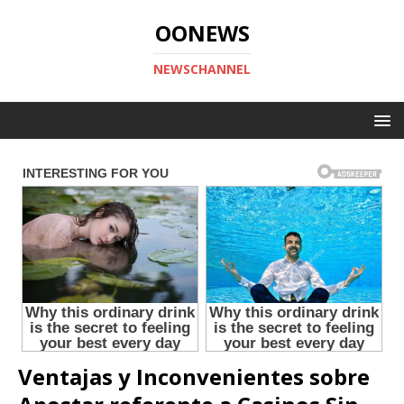
OONEWS
NEWSCHANNEL
Ventajas y Inconvenientes sobre