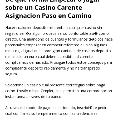
sobre un Casino Carente
Asignacion Paso en Camino
Hacer cualquier deposito referente a cualquier casino sin
registro seri�a algun procedimiento confortable asi� como
directo. Una abandono de cuentas y formularios ti�picos hace
potenciales empezar en competir referente a unico algunos
minutos, al igual que sobre gran cantidad de casinos deposito
minusculo un euro cual deben accesibilidad carente
complicarnos demasiado. Prosigue todos estos consejos para
completar tu deposito rapidamente y no ha transpirado
segura:
Selecciona un casino cual presente estrategias sobre paga
como Trustly o bien Zimpler, cual permiten una comprobacion
instantanea a traves de tu banco.
A traves del modo de pago seleccionado, inscribiri? te pedira
cual confirmes su temperamento con las credenciales