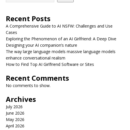
Recent Posts
A Comprehensive Guide to AI NSFW: Challenges and Use
Cases
Exploring the Phenomenon of an AI Girlfriend: A Deep Dive
Designing your AI companion’s nature
The way large language models massive language models
enhance conversational realism
How to Find Top AI Girlfriend Software or Sites
Recent Comments
No comments to show.
Archives
July 2026
June 2026
May 2026
April 2026