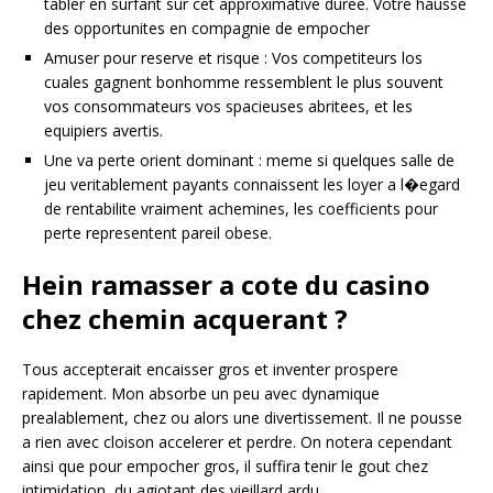
tabler en surfant sur cet approximative duree. Votre hausse
des opportunites en compagnie de empocher
Amuser pour reserve et risque : Vos competiteurs los
cuales gagnent bonhomme ressemblent le plus souvent
vos consommateurs vos spacieuses abritees, et les
equipiers avertis.
Une va perte orient dominant : meme si quelques salle de
jeu veritablement payants connaissent les loyer a l�egard
de rentabilite vraiment achemines, les coefficients pour
perte representent pareil obese.
Hein ramasser a cote du casino
chez chemin acquerant ?
Tous accepterait encaisser gros et inventer prospere
rapidement. Mon absorbe un peu avec dynamique
prealablement, chez ou alors une divertissement. Il ne pousse
a rien avec cloison accelerer et perdre. On notera cependant
ainsi que pour empocher gros, il suffira tenir le gout chez
intimidation, du agiotant des vieillard ardu.