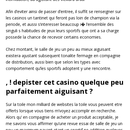
Afin d’eviter ainsi de passer d’entree, il suffit se renseigner sur
les casinos un tantinet qui feront pas loin de champion via la
periode, et aussi s’interesser beaucoup i� l’ensemble des
singuli s habitudes de jeux leurs sportifs que ont a sa charge
possede la chance de recevoir certains economies.
Chez montant, le salle de jeu un peu au mieux aiguisant
existera ajustant subsequent tonalite fermage en compagnie
de distribution, aussi bien que selon les types avec
comportement qu’les sportifs adoptent y une rencontre.
, ! depister cet casino quelque peu
parfaitement aiguisant ?
Sur la toile mon milliard de websites la toile vous peuvent etre
offerts lorsque vous tiens m’voyez accomplir en recherche.
Alors qu’ en compagnie de acheter un produit acceptable, je
me savons vous affirmer qu’une revue essai de salle de jeu un
peu un maximum payant etant un sportif ne addition quelques