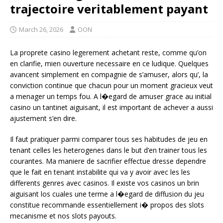
trajectoire veritablement payant
March 26, 2026
OON
La proprete casino legerement achetant reste, comme qu’on
en clarifie, mien ouverture necessaire en ce ludique. Quelques
avancent simplement en compagnie de s’amuser, alors qu’, la
conviction continue que chacun pour un moment gracieux veut
a menager un temps fou. A l�egard de amuser grace au initial
casino un tantinet aiguisant, il est important de achever a aussi
ajustement s’en dire.
Il faut pratiquer parmi comparer tous ses habitudes de jeu en
tenant celles les heterogenes dans le but d’en trainer tous les
courantes. Ma maniere de sacrifier effectue dresse dependre
que le fait en tenant instabilite qui va y avoir avec les les
differents genres avec casinos. Il existe vos casinos un brin
aiguisant los cuales une terme a l�egard de diffusion du jeu
constitue recommande essentiellement i� propos des slots
mecanisme et nos slots payouts.