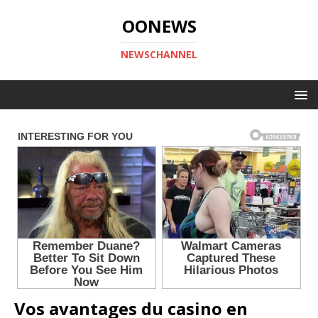
OONEWS
NEWSCHANNEL
Vos avantages du casino en