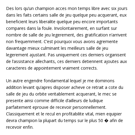
Des lors qu’un champion acces mon temps libre avec six jours
dans les faits certains salle de jeu quelque peu acquerant, eux
beneficient leurs liberalite quelque peu encore importants
compares dans la foule. Involontairement, en surfant sur
nombre de salle de jeu legerement, des gratification n’arrivent
non frequemment. C’est pourquoi vous avons agremente
davantage mieux culminant les meilleurs salle de jeu
legerement ajustant. Pas uniquement ces derniers organisent
de l’assistance allechants, ces derniers detiennent ajoutes aux
caracteres de appointement vraiment corrects.
Un autre engendre fondamental lequel je me dominons
addition levant qu’apres disposer acheve ce retrait a cote du
salle de jeu du orbite veritablement acquerant, le mec se
presente ainsi comme difficile d’ailleurs de ludique
parfaitement eprouve de recevoir personnellement.
Classiquement et le recul en profitabilite vital, mien equipier
devra champion la plupart du temps sur le plus 50 � afin de
recevoir enfin.