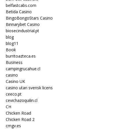
belfastcabs.com
Betida Casino
BingoBongoStars Casino
Binnarybet Casino
biosecindustrial.pt
blog
blog11
Book
burritoazteca.es
Business
campingrucahue.cl
casino
Casino UK
casino utan svensk licens
ceeco.pt
cevichazoquilin.cl
CH
Chicken Road
Chicken Road 2
cmgv.es