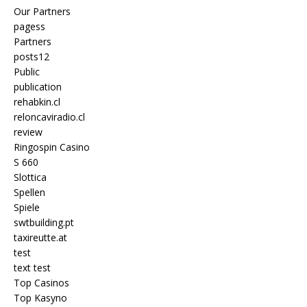
Our Partners
pagess
Partners
posts12
Public
publication
rehabkin.cl
reloncaviradio.cl
review
Ringospin Casino
S 660
Slottica
Spellen
Spiele
swtbuilding.pt
taxireutte.at
test
text test
Top Casinos
Top Kasyno