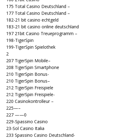
175 Total Casino Deutschland –
177 Total Casino Deutschland –
182-21 bit casino echtgeld
183-21 bit casino online deutschland
197 21bit Casino Treueprogramm –
198-TigerSpin
199-TigerSpin Spielothek
2
207 TigerSpin Mobile–
208 TigerSpin Smartphone
210 TigerSpin Bonus-
210 TigerSpin Bonus–
212 TigerSpin Freispiele
212 TigerSpin Freispiele-
220 Casinokontrolleur –
225—–
227 ——0
229-Spassino Casino
23-Sol Casino Italia
233 Spassino Casino Deutschland-