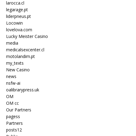
larocca.cl
legarage.pt
liderpneus.pt
Locowin
lovelova.com
Lucky Meister Casino
media
medicalsexcenter.cl
motolandim.pt
my_texts
New Casino
news
nsfw-ai
oalibrarypress.uk
OM
OM cc
Our Partners
pagess
Partners
posts12