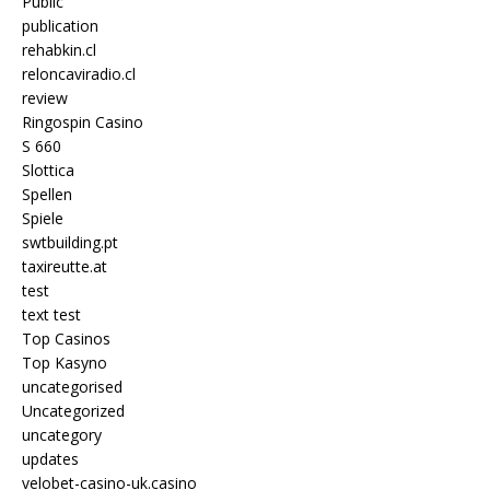
Public
publication
rehabkin.cl
reloncaviradio.cl
review
Ringospin Casino
S 660
Slottica
Spellen
Spiele
swtbuilding.pt
taxireutte.at
test
text test
Top Casinos
Top Kasyno
uncategorised
Uncategorized
uncategory
updates
velobet-casino-uk.casino