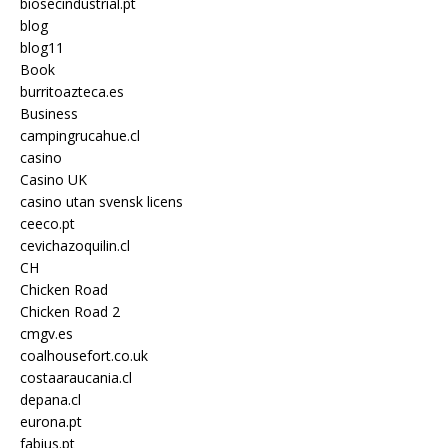
biosecindustrial.pt
blog
blog11
Book
burritoazteca.es
Business
campingrucahue.cl
casino
Casino UK
casino utan svensk licens
ceeco.pt
cevichazoquilin.cl
CH
Chicken Road
Chicken Road 2
cmgv.es
coalhousefort.co.uk
costaaraucania.cl
depana.cl
eurona.pt
fabius.pt