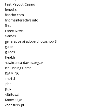
Fast Payout Casino
fenedi.cl
fiaccho.com
findmsinteractive.info
first
Forex News
Games
generative ai adobe photoshop 3
guide
guides
Health
huwirranca-davies.org.uk
Ice Fishing Game
IGAMING
imtri.cl
ipho
Jeux
kiltritos.cl
Knowledge
koensushi.pt