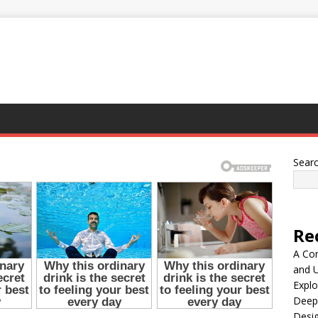
Sear
Re
A Co
and 
Explo
Deep
Desig