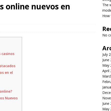
s online nuevos en
The 
model
How t
Re
No c
Ar
s casinos
July 
June
May 
estacados
April
os en el
Marc
Febr
Janua
online?
Dece
Nove
los Nuevos
June
May 