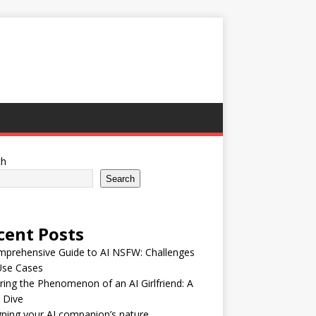
ch
Search
cent Posts
mprehensive Guide to AI NSFW: Challenges
Use Cases
ring the Phenomenon of an AI Girlfriend: A
 Dive
ning your AI companion’s nature