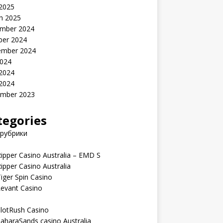
 2025
h 2025
mber 2024
ber 2024
ember 2024
2024
 2024
 2024
mber 2023
tegories
 рубрики
ipper Casino Australia – EMD S
ipper Casino Australia
iger Spin Casino
Levant Casino
lotRush Casino
aharaSands casino Australia