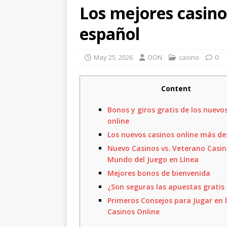
Los mejores casino
español
May 25, 2026
OON
casino
0
Content
Bonos y giros gratis de los nuevo
online
Los nuevos casinos online más d
Nuevo Casinos vs. Veterano Casin
Mundo del Juego en Línea
Mejores bonos de bienvenida
¿Son seguras las apuestas gratis 
Primeros Consejos para Jugar en 
Casinos Online