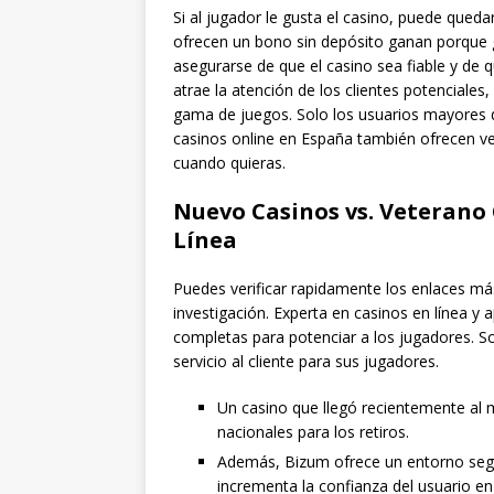
Si al jugador le gusta el casino, puede queda
ofrecen un bono sin depósito ganan porque g
asegurarse de que el casino sea fiable y de 
atrae la atención de los clientes potenciales
gama de juegos. Solo los usuarios mayores d
casinos online en España también ofrecen v
cuando quieras.
Nuevo Casinos vs. Veterano 
Línea
Puedes verificar rapidamente los enlaces más
investigación. Experta en casinos en línea y 
completas para potenciar a los jugadores. S
servicio al cliente para sus jugadores.
Un casino que llegó recientemente al
nacionales para los retiros.
Además, Bizum ofrece un entorno segu
incrementa la confianza del usuario en