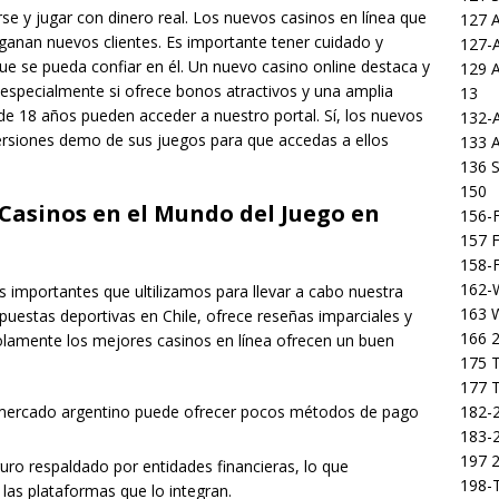
rse y jugar con dinero real. Los nuevos casinos en línea que
127 
anan nuevos clientes. Es importante tener cuidado y
127-
que se pueda confiar en él. Un nuevo casino online destaca y
129 
, especialmente si ofrece bonos atractivos y una amplia
13
e 18 años pueden acceder a nuestro portal. Sí, los nuevos
132-
ersiones demo de sus juegos para que accedas a ellos
133 
136 S
150
Casinos en el Mundo del Juego en
156-F
157 F
158-F
162-
 importantes que ultilizamos para llevar a cabo nuestra
163 
apuestas deportivas en Chile, ofrece reseñas imparciales y
166 2
olamente los mejores casinos en línea ofrecen un buen
175 T
177 T
182-2
 mercado argentino puede ofrecer pocos métodos de pago
183-2
197 
ro respaldado por entidades financieras, lo que
198-T
 las plataformas que lo integran.