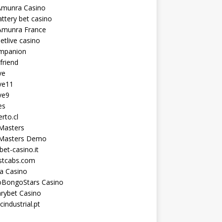
Amunra Casino
ttery bet casino
Amunra France
etlive casino
ompanion
lfriend
ve
ve11
ve9
es
erto.cl
Masters
 Masters Demo
et-casino.it
astcabs.com
a Casino
oBongoStars Casino
rybet Casino
cindustrial.pt