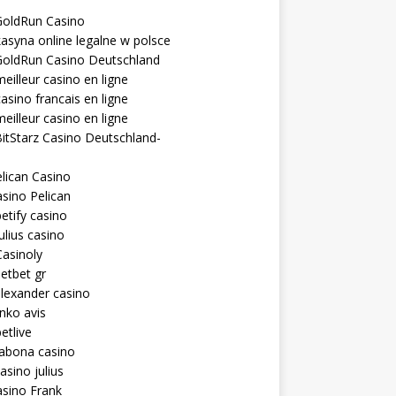
GoldRun Casino
asyna online legalne w polsce
GoldRun Casino Deutschland
eilleur casino en ligne
asino francais en ligne
eilleur casino en ligne
itStarz Casino Deutschland-
lican Casino
sino Pelican
etify casino
ulius casino
asinoly
etbet gr
lexander casino
inko avis
etlive
rabona casino
asino julius
sino Frank