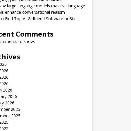
way large language models massive language
s enhance conversational realism
o Find Top AI Girlfriend Software or Sites
cent Comments
omments to show.
chives
2026
 2026
2026
 2026
h 2026
uary 2026
ry 2026
mber 2025
mber 2025
 2025
2025