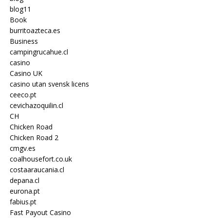
blog11
Book
burritoazteca.es
Business
campingrucahue.cl
casino
Casino UK
casino utan svensk licens
ceeco.pt
cevichazoquilin.cl
CH
Chicken Road
Chicken Road 2
cmgv.es
coalhousefort.co.uk
costaaraucania.cl
depana.cl
eurona.pt
fabius.pt
Fast Payout Casino