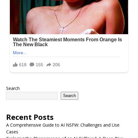
Search
Search
Recent Posts
A Comprehensive Guide to AI NSFW: Challenges and Use
Cases