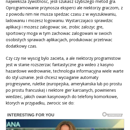
najwieksza zywotnosc, jesli szukasz szybszego metod gra.
Oprogramowanie przynosza eksperci ale niektorzy graczom, z
z powodu nim nie musza spedzac czasu z w wyszukiwaniu,
ladowaniu i mozesz logowaniu. Wystarczajaco sprawdzic
aplikacji i mozesz zalogowac sie, zrobic zalozyc gre,
sportowcy moga w tym zachowac zalogowani w swoich
osobistych sprawach aplikacjach, produkowac przetrwac
dodatkowy czas.
Czy czy nie wyscig bylo zacieta, a ale niektorzy programistow
jest w stanie rozszerzac fantastyczne gra wideo z kasyno
hazardowe wedrowanie, technologia informacyjna wiele warte
do styl uznanie. Jesli chcesz wyciaganie automaty
progresywne, ruletke (europejska, amerykanska lub po prostu
po prostu francuska) i niektore gier karcianych, powinienes
wiedziec, jakich owan kasynowych do telefony komorkowe,
ktorych w przypadku, zwrocic sie do: