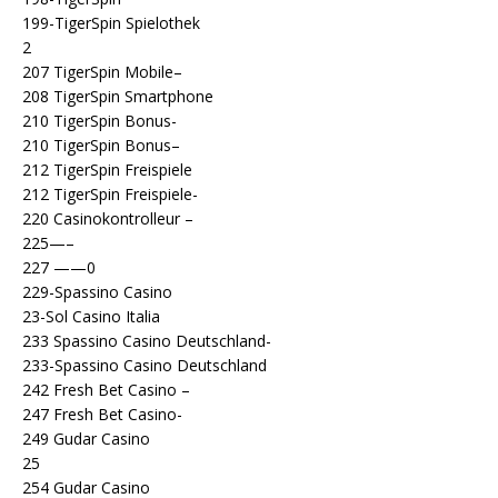
199-TigerSpin Spielothek
2
207 TigerSpin Mobile–
208 TigerSpin Smartphone
210 TigerSpin Bonus-
210 TigerSpin Bonus–
212 TigerSpin Freispiele
212 TigerSpin Freispiele-
220 Casinokontrolleur –
225—–
227 ——0
229-Spassino Casino
23-Sol Casino Italia
233 Spassino Casino Deutschland-
233-Spassino Casino Deutschland
242 Fresh Bet Casino –
247 Fresh Bet Casino-
249 Gudar Casino
25
254 Gudar Casino