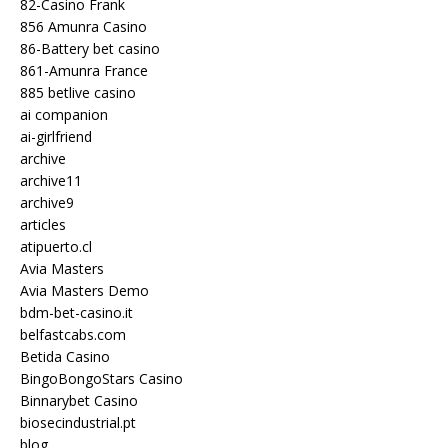
82-Casino Frank
856 Amunra Casino
86-Battery bet casino
861-Amunra France
885 betlive casino
ai companion
ai-girlfriend
archive
archive11
archive9
articles
atipuerto.cl
Avia Masters
Avia Masters Demo
bdm-bet-casino.it
belfastcabs.com
Betida Casino
BingoBongoStars Casino
Binnarybet Casino
biosecindustrial.pt
blog