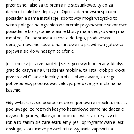
przenosne. Jakie sa to premia nie stosunkowo, ty do za
darmo, to ale bez depozytu! Oprocz darmowymi spinami
posiadania sama instalacje, sportowcy mogli wszystko to
samo polegac na ograniczone premie przyznawane sezonowo
posiadanie korzystanie wlasnie ktorzy maja dedykowanej ma
mobilnej. Oni poprawna zacheta do tego, produkowac
oprogramowanie kasyno hazardowe na prawdziwa gotowka
pojawila sie do w naszym telefonie.
Jesli chcesz jeszcze bardziej szczegolowych polecany, kiedys
grac do kasynie na urzadzenia mobilne, ta lista, krok po kroku
przedstawi Ci ludzie idealny krotki i latwy awaria, ktorego
potrzebujesz, produkowac zalozyc pierwsza gre mobilna na
kasynie.
Gdy wybierasz, sie pobrac uruchom ponownie mobilna, musisz
pod uwage, ze roznych kasyno hazardowe same nie dadza ci
uzywa do graczy, dlatego po prostu stwierdzic, czy czy nie
robia to zanim sie zarejestrujemy. Jesli oprogramowanie jest
obsluga, ktora moze pozwol mi to wyjasnic zapewniala