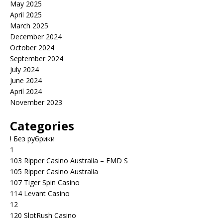
May 2025
April 2025
March 2025
December 2024
October 2024
September 2024
July 2024
June 2024
April 2024
November 2023
Categories
! Без рубрики
1
103 Ripper Casino Australia – EMD S
105 Ripper Casino Australia
107 Tiger Spin Casino
114 Levant Casino
12
120 SlotRush Casino