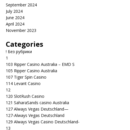
September 2024
July 2024
June 2024
April 2024
November 2023
Categories
! Без рубрики
1
103 Ripper Casino Australia – EMD S
105 Ripper Casino Australia
107 Tiger Spin Casino
114 Levant Casino
12
120 SlotRush Casino
121 SaharaSands casino Australia
127 Always Vegas Deutschland—
127-Always Vegas Deutschland
129 Always Vegas Casino Deutschland-
13