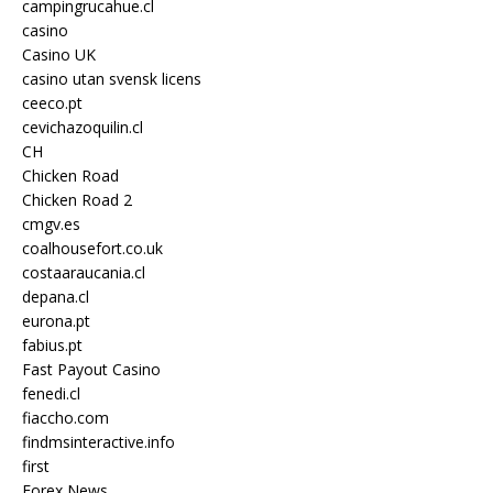
campingrucahue.cl
casino
Casino UK
casino utan svensk licens
ceeco.pt
cevichazoquilin.cl
CH
Chicken Road
Chicken Road 2
cmgv.es
coalhousefort.co.uk
costaaraucania.cl
depana.cl
eurona.pt
fabius.pt
Fast Payout Casino
fenedi.cl
fiaccho.com
findmsinteractive.info
first
Forex News