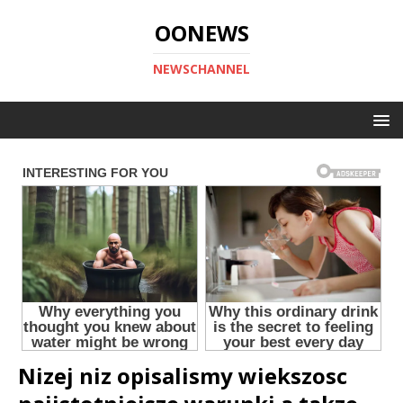
OONEWS
NEWSCHANNEL
Nizej niz opisalismy wiekszosc