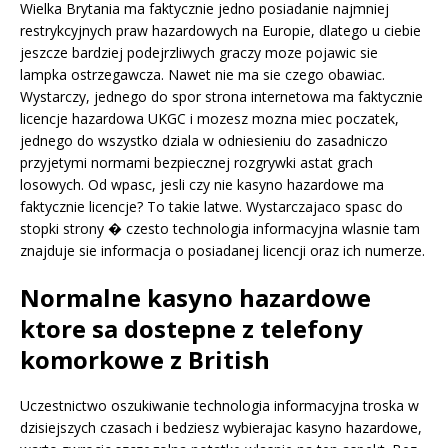
Wielka Brytania ma faktycznie jedno posiadanie najmniej
restrykcyjnych praw hazardowych na Europie, dlatego u ciebie
jeszcze bardziej podejrzliwych graczy moze pojawic sie
lampka ostrzegawcza. Nawet nie ma sie czego obawiac.
Wystarczy, jednego do spor strona internetowa ma faktycznie
licencje hazardowa UKGC i mozesz mozna miec poczatek,
jednego do wszystko dziala w odniesieniu do zasadniczo
przyjetymi normami bezpiecznej rozgrywki astat grach
losowych. Od wpasc, jesli czy nie kasyno hazardowe ma
faktycznie licencje? To takie latwe. Wystarczajaco spasc do
stopki strony � czesto technologia informacyjna wlasnie tam
znajduje sie informacja o posiadanej licencji oraz ich numerze.
Normalne kasyno hazardowe
ktore sa dostepne z telefony
komorkowe z British
Uczestnictwo oszukiwanie technologia informacyjna troska w
dzisiejszych czasach i bedziesz wybierajac kasyno hazardowe,