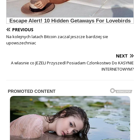
PREVIOUS
Na kolejnych latach Bitcoin zaczal jeszcze bardziej sie
upowszechniac
NEXT
A wlasnie co JEZELI Przyszedl Posiadam Czlonkostwo Do KASYNIE
INTERNETOWYM?