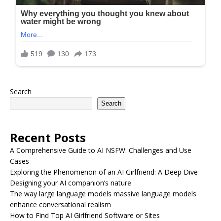
Search
Search
Recent Posts
A Comprehensive Guide to AI NSFW: Challenges and Use
Cases
Exploring the Phenomenon of an AI Girlfriend: A Deep Dive
Designing your AI companion’s nature
The way large language models massive language models
enhance conversational realism
How to Find Top AI Girlfriend Software or Sites