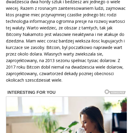
dwadziescia dwa hordy sztuk i bedziesz ani jednego o wiele
wiecej. Razem z rosnacym zainteresowaniem ludzi, zajmowac
ktos pragnie miec przynajmniej czastke jednego btc rodzi
technologia informacyjna ogromna presje na rozwoj wartosci
tej waluty. Warto wiedziec, ze obszar z tamtych, tak jak
Bitcoiny Nakamoto jest wlasciwie nieaktywna i nie atakuje do
dziedzina. Mam wiec coraz bardziej wieksza ilosc kupujacych i
kurczace sie zasoby. Bitcoin, byl poczatkowo naprawde wart
przez okolo dolara. Wlasnych warty zwiekszala sie,
zaprojektowany, na 2013 sezonu spelniac tysiac dolarow. Z
2017 roku Bitcoin dobil niemal na dwadziescia wiele dolarow,
zaprojektowany, czwartorzed dekady pozniej obecnosci
okolicach szescdziesiat wiele.