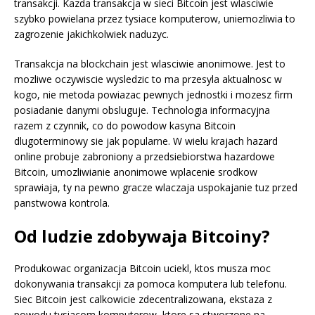
transakcji. Kazda transakcja w sieci Bitcoin jest wlasciwie
szybko powielana przez tysiace komputerow, uniemozliwia to
zagrozenie jakichkolwiek naduzyc.
Transakcja na blockchain jest wlasciwie anonimowe. Jest to
mozliwe oczywiscie wysledzic to ma przesyla aktualnosc w
kogo, nie metoda powiazac pewnych jednostki i mozesz firm
posiadanie danymi obsluguje. Technologia informacyjna
razem z czynnik, co do powodow kasyna Bitcoin
dlugoterminowy sie jak popularne. W wielu krajach hazard
online probuje zabroniony a przedsiebiorstwa hazardowe
Bitcoin, umozliwianie anonimowe wplacenie srodkow
sprawiaja, ty na pewno gracze wlaczaja uspokajanie tuz przed
panstwowa kontrola.
Od ludzie zdobywaja Bitcoiny?
Produkowac organizacja Bitcoin uciekl, ktos musza moc
dokonywania transakcji za pomoca komputera lub telefonu.
Siec Bitcoin jest calkowicie zdecentralizowana, ekstaza z
powodu tysiacom komputerow, ktore sa stworzone na