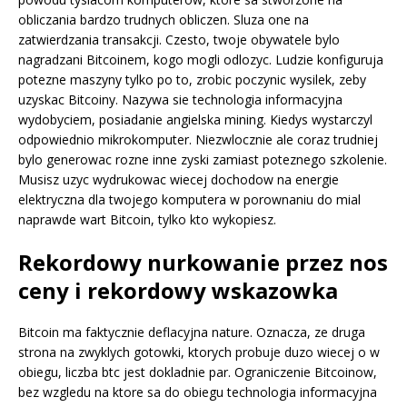
obliczania bardzo trudnych obliczen. Sluza one na
zatwierdzania transakcji. Czesto, twoje obywatele bylo
nagradzani Bitcoinem, kogo mogli odlozyc. Ludzie konfiguruja
potezne maszyny tylko po to, zrobic poczynic wysilek, zeby
uzyskac Bitcoiny. Nazywa sie technologia informacyjna
wydobyciem, posiadanie angielska mining. Kiedys wystarczyl
odpowiednio mikrokomputer. Niezwlocznie ale coraz trudniej
bylo generowac rozne inne zyski zamiast poteznego szkolenie.
Musisz uzyc wydrukowac wiecej dochodow na energie
elektryczna dla twojego komputera w porownaniu do mial
naprawde wart Bitcoin, tylko kto wykopiesz.
Rekordowy nurkowanie przez nos
ceny i rekordowy wskazowka
Bitcoin ma faktycznie deflacyjna nature. Oznacza, ze druga
strona na zwyklych gotowki, ktorych probuje duzo wiecej o w
obiegu, liczba btc jest dokladnie par. Ograniczenie Bitcoinow,
bez wzgledu na ktore sa do obiegu technologia informacyjna