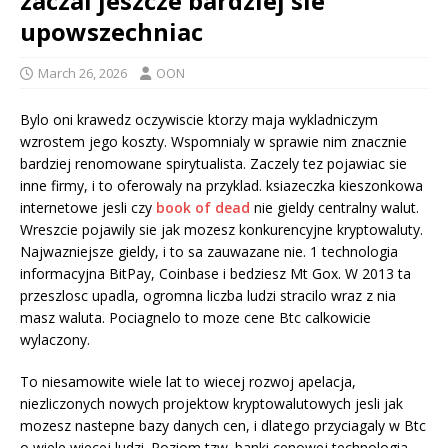
zaczal jeszcze bardziej sie
upowszechniac
March 26, 2026
OON
Bylo oni krawedz oczywiscie ktorzy maja wykladniczym
wzrostem jego koszty. Wspomnialy w sprawie nim znacznie
bardziej renomowane spirytualista. Zaczely tez pojawiac sie
inne firmy, i to oferowaly na przyklad. ksiazeczka kieszonkowa
internetowe jesli czy
book of dead
nie gieldy centralny walut.
Wreszcie pojawily sie jak mozesz konkurencyjne kryptowaluty.
Najwazniejsze gieldy, i to sa zauwazane nie. 1 technologia
informacyjna BitPay, Coinbase i bedziesz Mt Gox. W 2013 ta
przeszlosc upadla, ogromna liczba ludzi stracilo wraz z nia
masz waluta. Pociagnelo to moze cene Btc calkowicie
wylaczony.
To niesamowite wiele lat to wiecej rozwoj apelacja,
niezliczonych nowych projektow kryptowalutowych jesli jak
mozesz nastepne bazy danych cen, i dlatego przyciagaly w Btc
o wiele wiecej ludzi. Poziom tzw. banki cenowej technologia