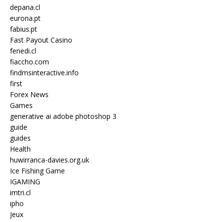
depana.cl
eurona.pt
fabius.pt
Fast Payout Casino
fenedi.cl
fiaccho.com
findmsinteractive.info
first
Forex News
Games
generative ai adobe photoshop 3
guide
guides
Health
huwirranca-davies.org.uk
Ice Fishing Game
IGAMING
imtri.cl
ipho
Jeux