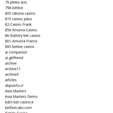
79 plinko avis
798-betlive
805 rabona casino
815 casino julius
82-Casino Frank
856 Amunra Casino
86-Battery bet casino
861-Amunra France
885 betlive casino
ai companion
ai-girlfriend
archive
archive11
archive9
articles
atipuerto.cl
Avia Masters
Avia Masters Demo
bdm-bet-casino.it
belfastcabs.com