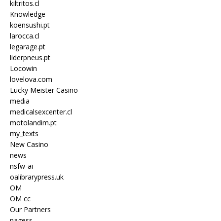
kiltritos.cl
Knowledge
koensushi.pt
larocca.cl
legarage.pt
liderpneus.pt
Locowin
lovelova.com
Lucky Meister Casino
media
medicalsexcenter.cl
motolandim.pt
my_texts
New Casino
news
nsfw-ai
oalibrarypress.uk
OM
OM cc
Our Partners
pagess