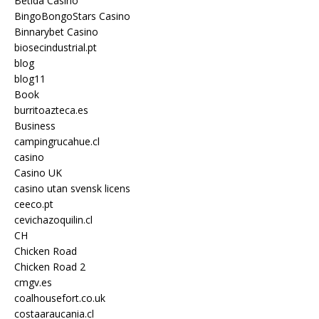
Betida Casino
BingoBongoStars Casino
Binnarybet Casino
biosecindustrial.pt
blog
blog11
Book
burritoazteca.es
Business
campingrucahue.cl
casino
Casino UK
casino utan svensk licens
ceeco.pt
cevichazoquilin.cl
CH
Chicken Road
Chicken Road 2
cmgv.es
coalhousefort.co.uk
costaaraucania.cl