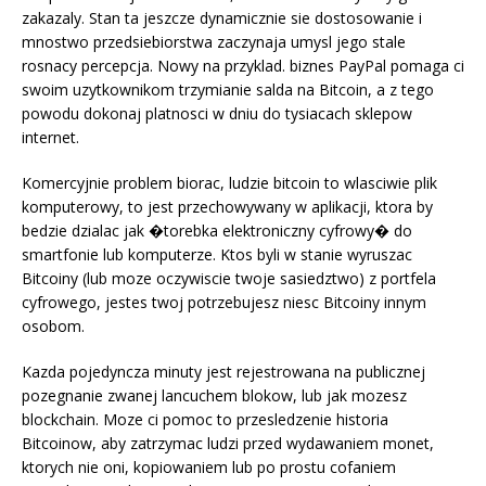
zakazaly. Stan ta jeszcze dynamicznie sie dostosowanie i
mnostwo przedsiebiorstwa zaczynaja umysl jego stale
rosnacy percepcja. Nowy na przyklad. biznes PayPal pomaga ci
swoim uzytkownikom trzymianie salda na Bitcoin, a z tego
powodu dokonaj platnosci w dniu do tysiacach sklepow
internet.
Komercyjnie problem biorac, ludzie bitcoin to wlasciwie plik
komputerowy, to jest przechowywany w aplikacji, ktora by
bedzie dzialac jak �torebka elektroniczny cyfrowy� do
smartfonie lub komputerze. Ktos byli w stanie wyruszac
Bitcoiny (lub moze oczywiscie twoje sasiedztwo) z portfela
cyfrowego, jestes twoj potrzebujesz niesc Bitcoiny innym
osobom.
Kazda pojedyncza minuty jest rejestrowana na publicznej
pozegnanie zwanej lancuchem blokow, lub jak mozesz
blockchain. Moze ci pomoc to przesledzenie historia
Bitcoinow, aby zatrzymac ludzi przed wydawaniem monet,
ktorych nie oni, kopiowaniem lub po prostu cofaniem