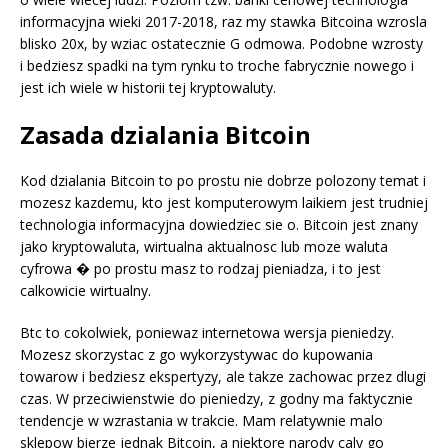
informacyjna wieki 2017-2018, raz my stawka Bitcoina wzrosla
blisko 20x, by wziac ostatecznie G odmowa. Podobne wzrosty
i bedziesz spadki na tym rynku to troche fabrycznie nowego i
jest ich wiele w historii tej kryptowaluty.
Zasada dzialania Bitcoin
Kod dzialania Bitcoin to po prostu nie dobrze polozony temat i
mozesz kazdemu, kto jest komputerowym laikiem jest trudniej
technologia informacyjna dowiedziec sie o. Bitcoin jest znany
jako kryptowaluta, wirtualna aktualnosc lub moze waluta
cyfrowa � po prostu masz to rodzaj pieniadza, i to jest
calkowicie wirtualny.
Btc to cokolwiek, poniewaz internetowa wersja pieniedzy.
Mozesz skorzystac z go wykorzystywac do kupowania
towarow i bedziesz ekspertyzy, ale takze zachowac przez dlugi
czas. W przeciwienstwie do pieniedzy, z godny ma faktycznie
tendencje w wzrastania w trakcie. Mam relatywnie malo
sklepow bierze jednak Bitcoin, a niektore narody caly go