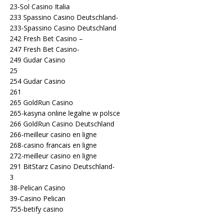
23-Sol Casino Italia
233 Spassino Casino Deutschland-
233-Spassino Casino Deutschland
242 Fresh Bet Casino –
247 Fresh Bet Casino-
249 Gudar Casino
25
254 Gudar Casino
261
265 GoldRun Casino
265-kasyna online legalne w polsce
266 GoldRun Casino Deutschland
266-meilleur casino en ligne
268-casino francais en ligne
272-meilleur casino en ligne
291 BitStarz Casino Deutschland-
3
38-Pelican Casino
39-Casino Pelican
755-betify casino