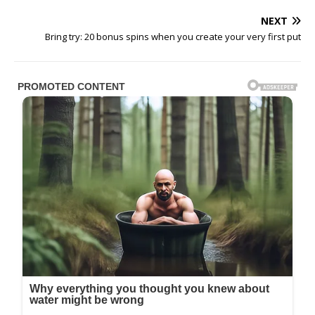
NEXT
Bring try: 20 bonus spins when you create your very first put