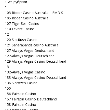
! Без рубрики
1
103 Ripper Casino Australia – EMD S
105 Ripper Casino Australia
107 Tiger Spin Casino
114 Levant Casino
12
120 SlotRush Casino
121 SaharaSands casino Australia
127 Always Vegas Deutschland—
127-Always Vegas Deutschland
129 Always Vegas Casino Deutschland-
13
132-Always Vegas Casino
133 Always Vegas Casino Deutschland-
136 Slotozen Casino
150
156-Fairspin Casino
157 Fairspin Casino Deutschland
158-Fairspin Casino
162-Wizebets Casino