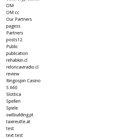
OM
OM cc
Our Partners
pagess
Partners
posts12
Public
publication
rehabkin.cl
reloncaviradio.cl
review
Ringospin Casino
S 660
Slottica
Spellen
Spiele
swtbuilding.pt
taxireutte.at
test
text test