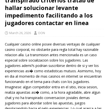
transpirado criterios tratab de
hallar solucionar levante
impedimento facilitando a los
jugadores contactar en linea
March 26, 2026
OON
Cualquier casino online posee diversas ventajas de cualquier
casino corporal, no obstante para regla total hay razonable
relacion alla. La transmision antes mencionada es un caso
especial sobre socializacion sobre los jugadores. Las
jugadores ademi?s podrian suscribirse dentro de si y ver los
experiencias asi� como estadisticas mutuos. Asimismo, hoy
en dia al momento de mas casinos en internet se encuentran
funcionando en el tema para chats con los jugadores.
Imaginese: algun competidor entra en el sitio, inicia sesion,
realiza apuestas asi� como, a la hora agradable, abre algun
chat y no ha transpirado conversacion joviales demas
jugadores para abordar sobre las apuestas, juegos
desplazandolo hacia el pelo experiencias. Lo cual acerca a las