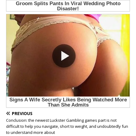
PREVIOUS
Conclusion: the newest Luckster Gambling games part is not
difficult to help you navigate, short to weight, and undoubtedly fun
to understand more about