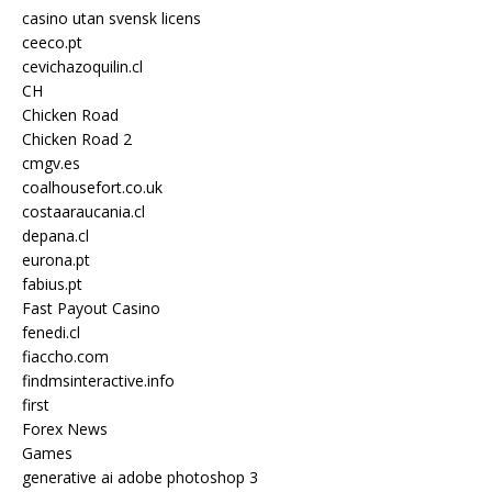
casino utan svensk licens
ceeco.pt
cevichazoquilin.cl
CH
Chicken Road
Chicken Road 2
cmgv.es
coalhousefort.co.uk
costaaraucania.cl
depana.cl
eurona.pt
fabius.pt
Fast Payout Casino
fenedi.cl
fiaccho.com
findmsinteractive.info
first
Forex News
Games
generative ai adobe photoshop 3