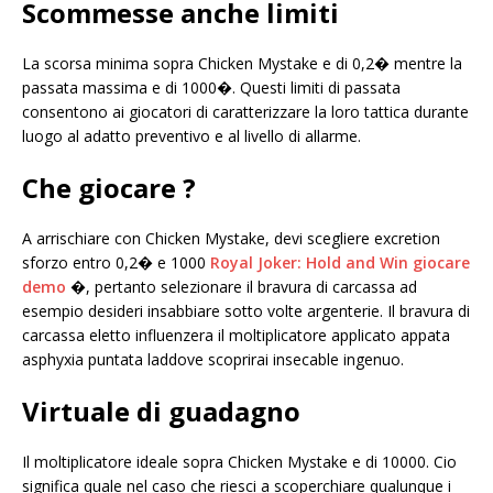
Scommesse anche limiti
La scorsa minima sopra Chicken Mystake e di 0,2� mentre la
passata massima e di 1000�. Questi limiti di passata
consentono ai giocatori di caratterizzare la loro tattica durante
luogo al adatto preventivo e al livello di allarme.
Che giocare ?
A arrischiare con Chicken Mystake, devi scegliere excretion
sforzo entro 0,2� e 1000
Royal Joker: Hold and Win giocare
demo
�, pertanto selezionare il bravura di carcassa ad
esempio desideri insabbiare sotto volte argenterie. Il bravura di
carcassa eletto influenzera il moltiplicatore applicato appata
asphyxia puntata laddove scoprirai insecable ingenuo.
Virtuale di guadagno
Il moltiplicatore ideale sopra Chicken Mystake e di 10000. Cio
significa quale nel caso che riesci a scoperchiare qualunque i