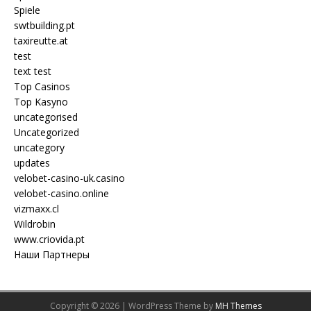
Spiele
swtbuilding.pt
taxireutte.at
test
text test
Top Casinos
Top Kasyno
uncategorised
Uncategorized
uncategory
updates
velobet-casino-uk.casino
velobet-casino.online
vizmaxx.cl
Wildrobin
www.criovida.pt
Наши Партнеры
Copyright © 2026 | WordPress Theme by
MH Themes