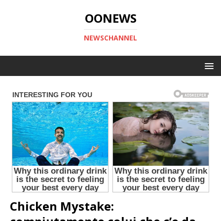
OONEWS
NEWSCHANNEL
Chicken Mystake: