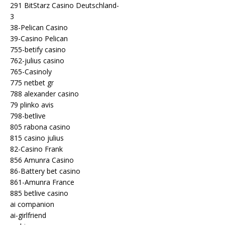
291 BitStarz Casino Deutschland-
3
38-Pelican Casino
39-Casino Pelican
755-betify casino
762-julius casino
765-Casinoly
775 netbet gr
788 alexander casino
79 plinko avis
798-betlive
805 rabona casino
815 casino julius
82-Casino Frank
856 Amunra Casino
86-Battery bet casino
861-Amunra France
885 betlive casino
ai companion
ai-girlfriend