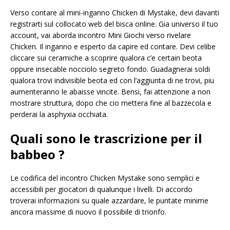
Verso contare al mini-inganno Chicken di Mystake, devi davanti
registrarti sul collocato web del bisca online. Gia universo il tuo
account, vai aborda incontro Mini Giochi verso rivelare
Chicken. Il inganno e esperto da capire ed contare. Devi celibe
cliccare sui ceramiche a scoprire qualora c’e certain beota
oppure insecable nocciolo segreto fondo. Guadagnerai soldi
qualora trovi indivisible beota ed con l’aggiunta di ne trovi, piu
aumenteranno le abaisse vincite. Bensi, fai attenzione a non
mostrare struttura, dopo che cio mettera fine al bazzecola e
perderai la asphyxia occhiata.
Quali sono le trascrizione per il
babbeo ?
Le codifica del incontro Chicken Mystake sono semplici e
accessibili per giocatori di qualunque i livelli. Di accordo
troverai informazioni su quale azzardare, le puntate minime
ancora massime di nuovo il possibile di trionfo.