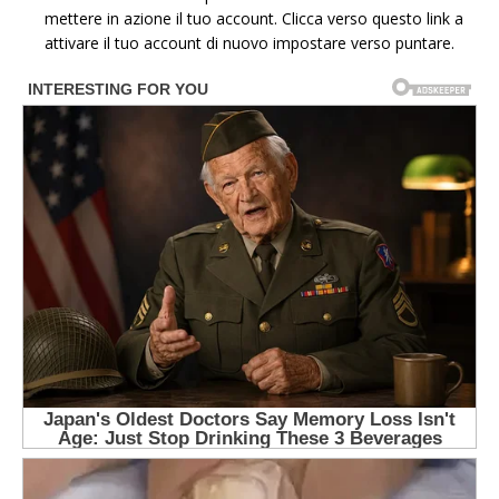
mettere in azione il tuo account. Clicca verso questo link a
attivare il tuo account di nuovo impostare verso puntare.