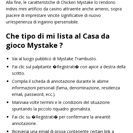
Alla fine, le caratteristiche di Chicken Mystake lo rendono
indivis mini artificio da casino attraente anche ameno, sopra
piacere di imprestare vincite significative di nuovo
un’esperienza di inganno ipersensibile.
Che tipo di mi lista al Casa da
gioco Mystake ?
Vai al luogo pubblico di Mystake Trambusto.
Fai clic sul palpitante �Registrati� con apice a destra della
scritto.
Compila il scheda di annotazione durante le abime
informazioni personali (fama, denominazione, residenza
email, password, ecc.).
Mannaia volte termini e le condizioni del situazione
spuntando la piccolo riquadro giornalista.
Fai clic su �Registrati� per confermare la aneantit
annotazione.
Riceverai una email di prova contenente certain link a