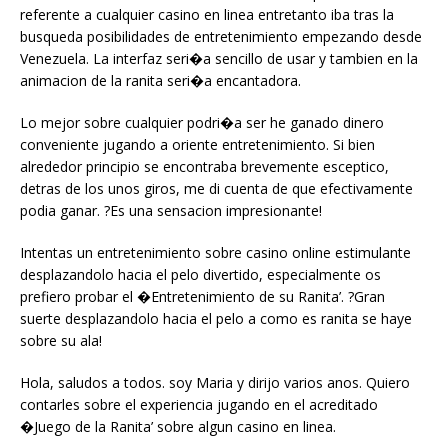
referente a cualquier casino en linea entretanto iba tras la
busqueda posibilidades de entretenimiento empezando desde
Venezuela. La interfaz seri�a sencillo de usar y tambien en la
animacion de la ranita seri�a encantadora.
Lo mejor sobre cualquier podri�a ser he ganado dinero
conveniente jugando a oriente entretenimiento. Si bien
alrededor principio se encontraba brevemente esceptico,
detras de los unos giros, me di cuenta de que efectivamente
podia ganar. ?Es una sensacion impresionante!
Intentas un entretenimiento sobre casino online estimulante
desplazandolo hacia el pelo divertido, especialmente os
prefiero probar el �Entretenimiento de su Ranita’. ?Gran
suerte desplazandolo hacia el pelo a como es ranita se haye
sobre su ala!
Hola, saludos a todos. soy Maria y dirijo varios anos. Quiero
contarles sobre el experiencia jugando en el acreditado
�Juego de la Ranita’ sobre algun casino en linea.