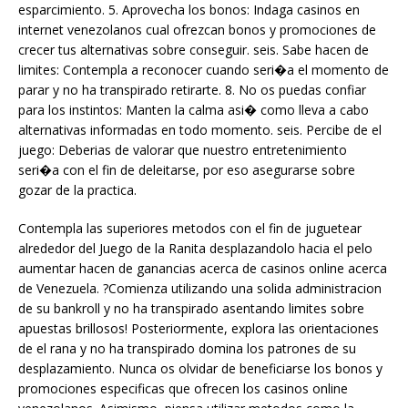
esparcimiento. 5. Aprovecha los bonos: Indaga casinos en
internet venezolanos cual ofrezcan bonos y promociones de
crecer tus alternativas sobre conseguir. seis. Sabe hacen de
limites: Contempla a reconocer cuando seri�a el momento de
parar y no ha transpirado retirarte. 8. No os puedas confiar
para los instintos: Manten la calma asi� como lleva a cabo
alternativas informadas en todo momento. seis. Percibe de el
juego: Deberias de valorar que nuestro entretenimiento
seri�a con el fin de deleitarse, por eso asegurarse sobre
gozar de la practica.
Contempla las superiores metodos con el fin de juguetear
alrededor del Juego de la Ranita desplazandolo hacia el pelo
aumentar hacen de ganancias acerca de casinos online acerca
de Venezuela. ?Comienza utilizando una solida administracion
de su bankroll y no ha transpirado asentando limites sobre
apuestas brillosos! Posteriormente, explora las orientaciones
de el rana y no ha transpirado domina los patrones de su
desplazamiento. Nunca os olvidar de beneficiarse los bonos y
promociones especificas que ofrecen los casinos online