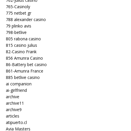
762-julius casino
765-Casinoly
775 netbet gr
788 alexander casino
79 plinko avis
798-betlive
805 rabona casino
815 casino julius
82-Casino Frank
856 Amunra Casino
86-Battery bet casino
861-Amunra France
885 betlive casino
ai companion
ai-girlfriend
archive
archive11
archive9
articles
atipuerto.cl
Avia Masters