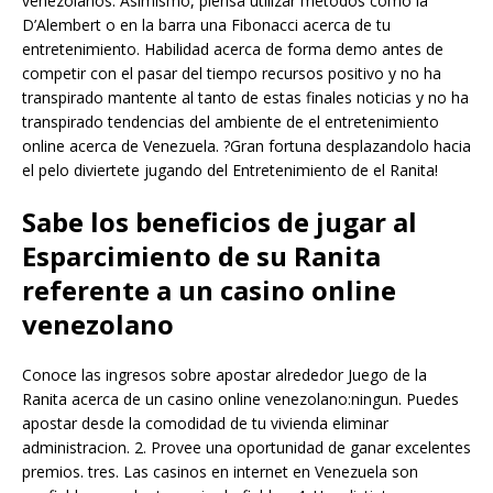
venezolanos. Asimismo, piensa utilizar metodos como la
D’Alembert o en la barra una Fibonacci acerca de tu
entretenimiento. Habilidad acerca de forma demo antes de
competir con el pasar del tiempo recursos positivo y no ha
transpirado mantente al tanto de estas finales noticias y no ha
transpirado tendencias del ambiente de el entretenimiento
online acerca de Venezuela. ?Gran fortuna desplazandolo hacia
el pelo diviertete jugando del Entretenimiento de el Ranita!
Sabe los beneficios de jugar al
Esparcimiento de su Ranita
referente a un casino online
venezolano
Conoce las ingresos sobre apostar alrededor Juego de la
Ranita acerca de un casino online venezolano:ningun. Puedes
apostar desde la comodidad de tu vivienda eliminar
administracion. 2. Provee una oportunidad de ganar excelentes
premios. tres. Las casinos en internet en Venezuela son