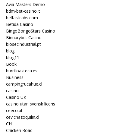
Avia Masters Demo
bdm-bet-casino.it
belfastcabs.com
Betida Casino
BingoBongoStars Casino
Binnarybet Casino
biosecindustrial.pt
blog
blog11
Book
burritoazteca.es
Business
campingrucahue.cl
casino
Casino UK
casino utan svensk licens
ceeco.pt
cevichazoquilin.cl
CH
Chicken Road