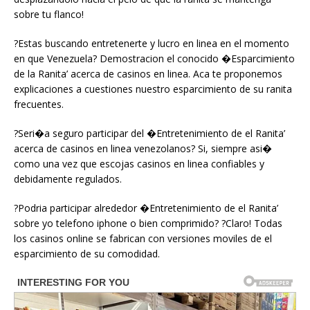
sobre tu flanco!
?Estas buscando entretenerte y lucro en linea en el momento
en que Venezuela? Demostracion el conocido �Esparcimiento
de la Ranita’ acerca de casinos en linea. Aca te proponemos
explicaciones a cuestiones nuestro esparcimiento de su ranita
frecuentes.
?Seri�a seguro participar del �Entretenimiento de el Ranita’
acerca de casinos en linea venezolanos? Si, siempre asi�
como una vez que escojas casinos en linea confiables y
debidamente regulados.
?Podria participar alrededor �Entretenimiento de el Ranita’
sobre yo telefono iphone o bien comprimido? ?Claro! Todas
los casinos online se fabrican con versiones moviles de el
esparcimiento de su comodidad.