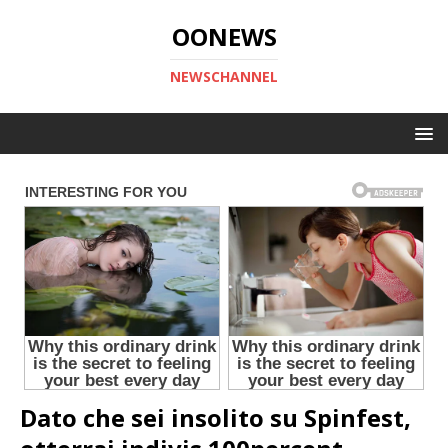
OONEWS
NEWSCHANNEL
Dato che sei insolito su Spinfest,