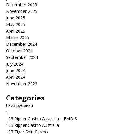
December 2025
November 2025
June 2025
May 2025
April 2025
March 2025
December 2024
October 2024
September 2024
July 2024
June 2024
April 2024
November 2023
Categories
! Без рубрики
1
103 Ripper Casino Australia – EMD S
105 Ripper Casino Australia
107 Tiger Spin Casino