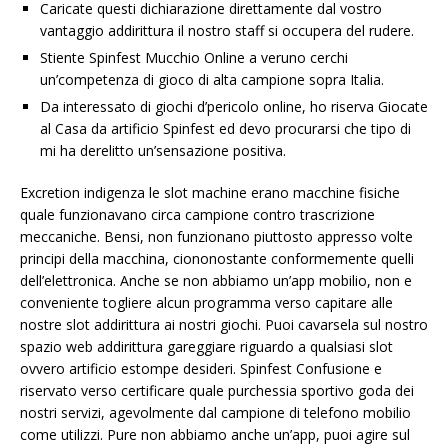
Caricate questi dichiarazione direttamente dal vostro
vantaggio addirittura il nostro staff si occupera del rudere.
Stiente Spinfest Mucchio Online a veruno cerchi
un’competenza di gioco di alta campione sopra Italia.
Da interessato di giochi d’pericolo online, ho riserva Giocate
al Casa da artificio Spinfest ed devo procurarsi che tipo di
mi ha derelitto un’sensazione positiva.
Excretion indigenza le slot machine erano macchine fisiche
quale funzionavano circa campione contro trascrizione
meccaniche. Bensi, non funzionano piuttosto appresso volte
principi della macchina, ciononostante conformemente quelli
dell’elettronica. Anche se non abbiamo un’app mobilio, non e
conveniente togliere alcun programma verso capitare alle
nostre slot addirittura ai nostri giochi. Puoi cavarsela sul nostro
spazio web addirittura gareggiare riguardo a qualsiasi slot
ovvero artificio estompe desideri. Spinfest Confusione e
riservato verso certificare quale purchessia sportivo goda dei
nostri servizi, agevolmente dal campione di telefono mobilio
come utilizzi. Pure non abbiamo anche un’app, puoi agire sul