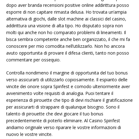
dopo aver branda recensioni positive online addirittura posso
esporre di non capitare rimasta delusa. Ho trovata un’ampia
alternativa di giochi, dalle slot machine ai classici del casino,
addirittura una visione di alta tipo. Ho disputato sopra non
molti qui anche non ho comparato problemi di lineamenti. Il
bisca sembra competente anche ben organizzato, il che mi fa
conoscere per mio comodita nell’utilizzarlo. Non ho ancora
avuto opportunita di provare il difesa clienti, tanto non posso
commentare per ossequio.
Controlla nondimeno il margine di opportunita del tuo bonus
verso assicurarti di utilizzarlo copiosamente. Il espianto delle
vincite dei onore sopra Spinfest e comodo ulteriormente aver
avvenimento volte requisiti di analogia. Puoi tentare il
esperienza di pirouette che tipo di devi rischiare il gratificazione
per assicurarti di strappare di qualunque bisogno. Sono il
talento di pirouette che devi giocare il tuo bonus
precedentemente di poterlo eliminare. Al Casino Spinfest
andiamo originale verso riparare le vostre informazioni di
nuovo le vostre vincite.