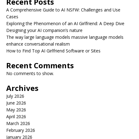
Recent Posts
A Comprehensive Guide to AI NSFW: Challenges and Use
Cases
Exploring the Phenomenon of an AI Girlfriend: A Deep Dive
Designing your AI companion’s nature
The way large language models massive language models
enhance conversational realism
How to Find Top AI Girlfriend Software or Sites
Recent Comments
No comments to show.
Archives
July 2026
June 2026
May 2026
April 2026
March 2026
February 2026
January 2026