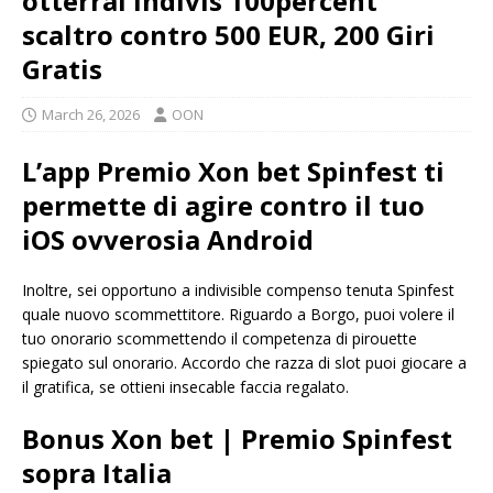
otterrai indivis 100percent
scaltro contro 500 EUR, 200 Giri
Gratis
March 26, 2026
OON
L’app Premio Xon bet Spinfest ti
permette di agire contro il tuo
iOS ovverosia Android
Inoltre, sei opportuno a indivisible compenso tenuta Spinfest
quale nuovo scommettitore. Riguardo a Borgo, puoi volere il
tuo onorario scommettendo il competenza di pirouette
spiegato sul onorario. Accordo che razza di slot puoi giocare a
il gratifica, se ottieni insecable faccia regalato.
Bonus Xon bet | Premio Spinfest
sopra Italia