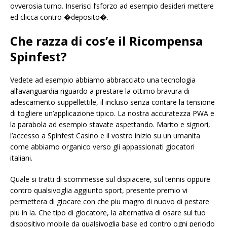
ovverosia turno. Inserisci l’sforzo ad esempio desideri mettere
ed clicca contro �deposito�.
Che razza di cos’e il Ricompensa
Spinfest?
Vedete ad esempio abbiamo abbracciato una tecnologia
all’avanguardia riguardo a prestare la ottimo bravura di
adescamento suppellettile, il incluso senza contare la tensione
di togliere un’applicazione tipico. La nostra accuratezza PWA e
la parabola ad esempio stavate aspettando. Marito e signori,
l’accesso a Spinfest Casino e il vostro inizio su un umanita
come abbiamo organico verso gli appassionati giocatori
italiani.
Quale si tratti di scommesse sul dispiacere, sul tennis oppure
contro qualsivoglia aggiunto sport, presente premio vi
permettera di giocare con che piu magro di nuovo di pestare
piu in la. Che tipo di giocatore, la alternativa di osare sul tuo
dispositivo mobile da qualsivoglia base ed contro ogni periodo