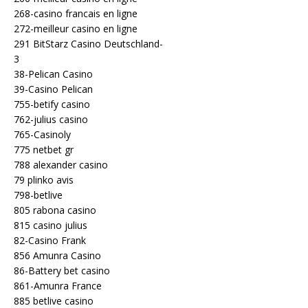
268-casino francais en ligne
272-meilleur casino en ligne
291 BitStarz Casino Deutschland-
3
38-Pelican Casino
39-Casino Pelican
755-betify casino
762-julius casino
765-Casinoly
775 netbet gr
788 alexander casino
79 plinko avis
798-betlive
805 rabona casino
815 casino julius
82-Casino Frank
856 Amunra Casino
86-Battery bet casino
861-Amunra France
885 betlive casino