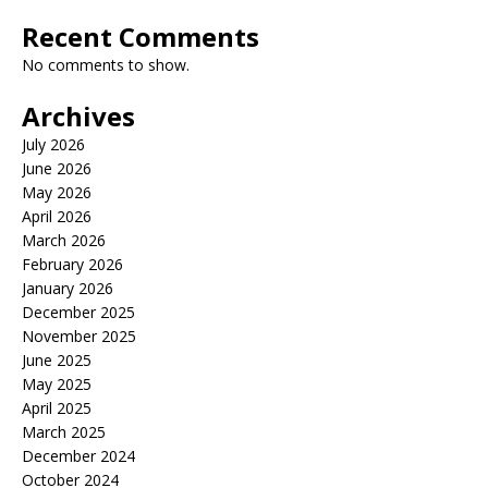
Recent Comments
No comments to show.
Archives
July 2026
June 2026
May 2026
April 2026
March 2026
February 2026
January 2026
December 2025
November 2025
June 2025
May 2025
April 2025
March 2025
December 2024
October 2024