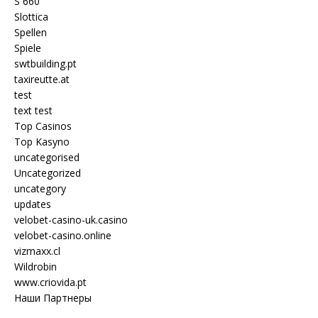
S 660
Slottica
Spellen
Spiele
swtbuilding.pt
taxireutte.at
test
text test
Top Casinos
Top Kasyno
uncategorised
Uncategorized
uncategory
updates
velobet-casino-uk.casino
velobet-casino.online
vizmaxx.cl
Wildrobin
www.criovida.pt
Наши Партнеры