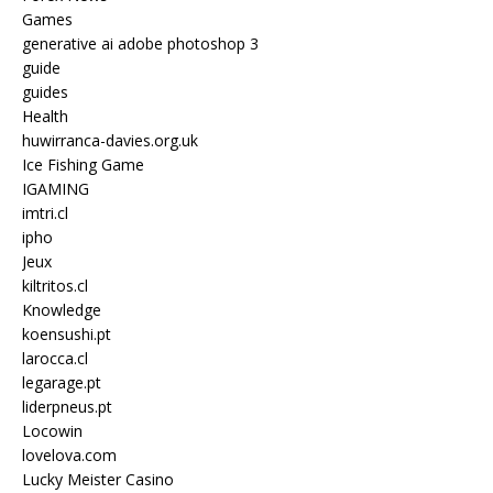
Games
generative ai adobe photoshop 3
guide
guides
Health
huwirranca-davies.org.uk
Ice Fishing Game
IGAMING
imtri.cl
ipho
Jeux
kiltritos.cl
Knowledge
koensushi.pt
larocca.cl
legarage.pt
liderpneus.pt
Locowin
lovelova.com
Lucky Meister Casino