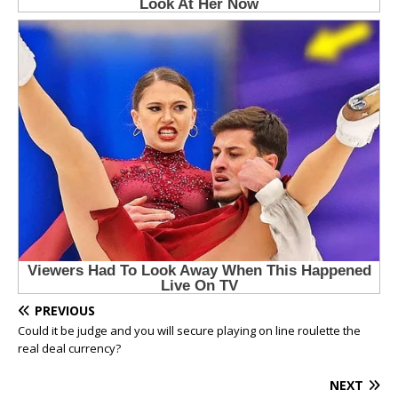
PREVIOUS
Could it be judge and you will secure playing on line roulette the
real deal currency?
NEXT