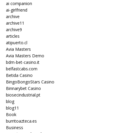
ai companion
ai-girlfriend
archive
archive11
archive9
articles
atipuerto.cl
Avia Masters
Avia Masters Demo
bdm-bet-casino.it
belfastcabs.com
Betida Casino
BingoBongoStars Casino
Binnarybet Casino
biosecindustrial.pt
blog
blog11
Book
burritoazteca.es
Business