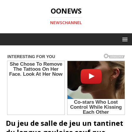
OONEWS
NEWSCHANNEL
Du jeu de salle de jeu un tantinet