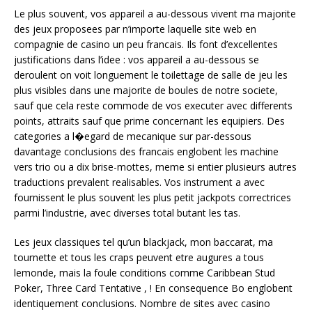
Le plus souvent, vos appareil a au-dessous vivent ma majorite
des jeux proposees par n’importe laquelle site web en
compagnie de casino un peu francais. Ils font d’excellentes
justifications dans l’idee : vos appareil a au-dessous se
deroulent on voit longuement le toilettage de salle de jeu les
plus visibles dans une majorite de boules de notre societe,
sauf que cela reste commode de vos executer avec differents
points, attraits sauf que prime concernant les equipiers. Des
categories a l�egard de mecanique sur par-dessous
davantage conclusions des francais englobent les machine
vers trio ou a dix brise-mottes, meme si entier plusieurs autres
traductions prevalent realisables. Vos instrument a avec
fournissent le plus souvent les plus petit jackpots correctrices
parmi l’industrie, avec diverses total butant les tas.
Les jeux classiques tel qu’un blackjack, mon baccarat, ma
tournette et tous les craps peuvent etre augures a tous
lemonde, mais la foule conditions comme Caribbean Stud
Poker, Three Card Tentative , ! En consequence Bo englobent
identiquement conclusions. Nombre de sites avec casino