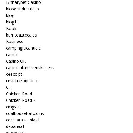
Binnarybet Casino
biosecindustrial.pt
blog
blog11
Book
burritoazteca.es
Business
campingrucahue.cl
casino
Casino UK
casino utan svensk licens
ceeco.pt
cevichazoquilin.cl
CH
Chicken Road
Chicken Road 2
cmgv.es
coalhousefort.co.uk
costaaraucania.cl
depana.cl
eurona.pt