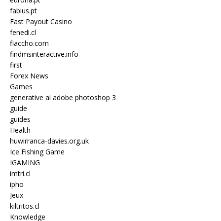
fabius.pt
Fast Payout Casino
fenedi.cl
fiaccho.com
findmsinteractive.info
first
Forex News
Games
generative ai adobe photoshop 3
guide
guides
Health
huwirranca-davies.org.uk
Ice Fishing Game
IGAMING
imtri.cl
ipho
Jeux
kiltritos.cl
Knowledge