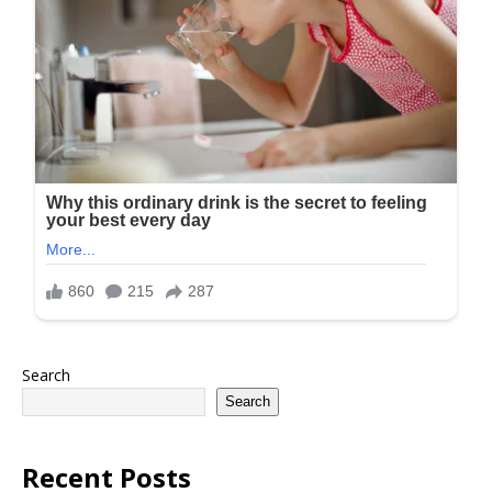
Search
Search
Recent Posts