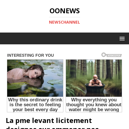
OONEWS
NEWSCHANNEL
La pme levant licitement