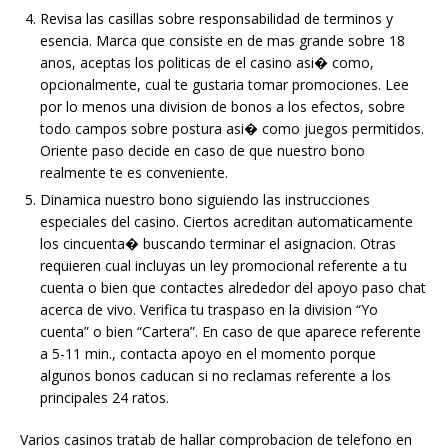
Revisa las casillas sobre responsabilidad de terminos y
esencia. Marca que consiste en de mas grande sobre 18
anos, aceptas los politicas de el casino asi� como,
opcionalmente, cual te gustaria tomar promociones. Lee
por lo menos una division de bonos a los efectos, sobre
todo campos sobre postura asi� como juegos permitidos.
Oriente paso decide en caso de que nuestro bono
realmente te es conveniente.
Dinamica nuestro bono siguiendo las instrucciones
especiales del casino. Ciertos acreditan automaticamente
los cincuenta� buscando terminar el asignacion. Otras
requieren cual incluyas un ley promocional referente a tu
cuenta o bien que contactes alrededor del apoyo paso chat
acerca de vivo. Verifica tu traspaso en la division “Yo
cuenta” o bien “Cartera”. En caso de que aparece referente
a 5-11 min., contacta apoyo en el momento porque
algunos bonos caducan si no reclamas referente a los
principales 24 ratos.
Varios casinos tratab de hallar comprobacion de telefono en