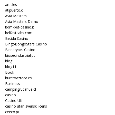
articles
atipuerto.cl
Avia Masters
Avia Masters Demo
bdm-bet-casino.it
belfastcabs.com
Betida Casino
BingoBongoStars Casino
Binnarybet Casino
biosecindustrial.pt
blog
blog11
Book
burritoazteca.es
Business
campingrucahue.cl
casino
Casino UK
casino utan svensk licens
ceeco.pt