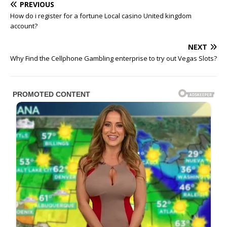
PREVIOUS
How do i register for a fortune Local casino United kingdom
account?
NEXT
Why Find the Cellphone Gambling enterprise to try out Vegas Slots?