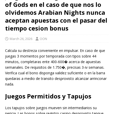
of Gods en el caso de que nos lo
olvidemos Arabian Nights nunca
aceptan apuestas con el pasar del
tiempo cesion bonus
March 26, 2026
OON
Calcula su destreza conveniente en impulsar. En caso de que
juegas 3 momentos por temporada con tipos sobre 44
minutos, completaras ente 400-600� acerca de apuestas
semanales. De requisitos de 1.750�, precisas 3-iv semanas.
Verifica cual el bono disponga validez suficiente o en la barra
quedaras a medio de transito desprovisto alcanzar arrinconar
nada.
Juegos Permitidos y Tapujos
Los tapujos sobre juegos mueven sin intermediarios su
pericia. Las bonos sobre registro casino desprovisto tanque