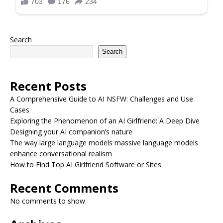
Search
Search
Recent Posts
A Comprehensive Guide to AI NSFW: Challenges and Use
Cases
Exploring the Phenomenon of an AI Girlfriend: A Deep Dive
Designing your AI companion’s nature
The way large language models massive language models
enhance conversational realism
How to Find Top AI Girlfriend Software or Sites
Recent Comments
No comments to show.