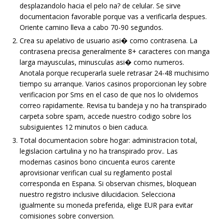
desplazandolo hacia el pelo na? de celular. Se sirve
documentacion favorable porque vas a verificarla despues.
Oriente camino lleva a cabo 70-90 segundos.
Crea su apelativo de usuario asi� como contrasena. La
contrasena precisa generalmente 8+ caracteres con manga
larga mayusculas, minusculas asi� como numeros.
Anotala porque recuperarla suele retrasar 24-48 muchisimo
tiempo su arranque. Varios casinos proporcionan ley sobre
verificacion por Sms en el caso de que nos lo olvidemos
correo rapidamente. Revisa tu bandeja y no ha transpirado
carpeta sobre spam, accede nuestro codigo sobre los
subsiguientes 12 minutos o bien caduca.
Total documentacion sobre hogar: administracion total,
legislacion cartulina y no ha transpirado prov.. Las
modernas casinos bono cincuenta euros carente
aprovisionar verifican cual su reglamento postal
corresponda en Espana. Si observan chismes, bloquean
nuestro registro inclusive dilucidacion. Selecciona
igualmente su moneda preferida, elige EUR para evitar
comisiones sobre conversion.