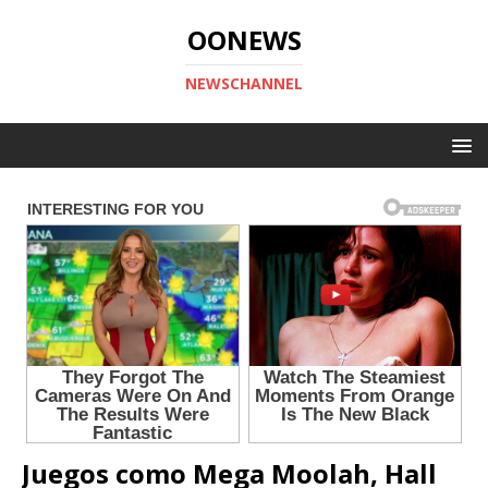
OONEWS
NEWSCHANNEL
Juegos como Mega Moolah, Hall