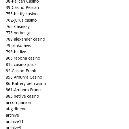
38-Pelican Casino
39-Casino Pelican
755-betify casino
762-julius casino
765-Casinoly
775 netbet gr
788 alexander casino
79 plinko avis
798-betlive
805 rabona casino
815 casino julius
82-Casino Frank
856 Amunra Casino
86-Battery bet casino
861-Amunra France
885 betlive casino
ai companion
ai-girlfriend
archive
archive11
archive9