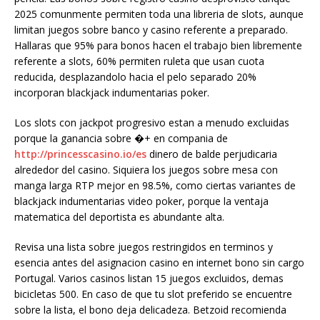
2025 comunmente permiten toda una libreria de slots, aunque
limitan juegos sobre banco y casino referente a preparado.
Hallaras que 95% para bonos hacen el trabajo bien libremente
referente a slots, 60% permiten ruleta que usan cuota
reducida, desplazandolo hacia el pelo separado 20%
incorporan blackjack indumentarias poker.
Los slots con jackpot progresivo estan a menudo excluidas
porque la ganancia sobre �+ en compania de
http://princesscasino.io/es
dinero de balde perjudicaria
alrededor del casino. Siquiera los juegos sobre mesa con
manga larga RTP mejor en 98.5%, como ciertas variantes de
blackjack indumentarias video poker, porque la ventaja
matematica del deportista es abundante alta.
Revisa una lista sobre juegos restringidos en terminos y
esencia antes del asignacion casino en internet bono sin cargo
Portugal. Varios casinos listan 15 juegos excluidos, demas
bicicletas 500. En caso de que tu slot preferido se encuentre
sobre la lista, el bono deja delicadeza. Betzoid recomienda