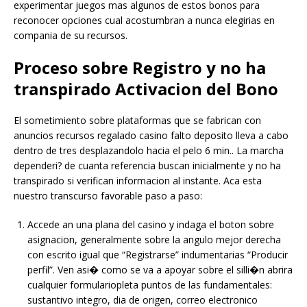
experimentar juegos mas algunos de estos bonos para
reconocer opciones cual acostumbran a nunca elegirias en
compania de su recursos.
Proceso sobre Registro y no ha
transpirado Activacion del Bono
El sometimiento sobre plataformas que se fabrican con
anuncios recursos regalado casino falto deposito lleva a cabo
dentro de tres desplazandolo hacia el pelo 6 min.. La marcha
dependeri? de cuanta referencia buscan inicialmente y no ha
transpirado si verifican informacion al instante. Aca esta
nuestro transcurso favorable paso a paso:
Accede an una plana del casino y indaga el boton sobre
asignacion, generalmente sobre la angulo mejor derecha
con escrito igual que “Registrarse” indumentarias “Producir
perfil”. Ven asi� como se va a apoyar sobre el silli�n abrira
cualquier formulariopleta puntos de las fundamentales:
sustantivo integro, dia de origen, correo electronico