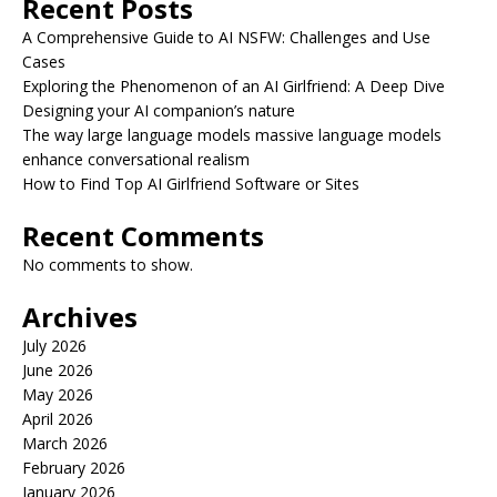
Recent Posts
A Comprehensive Guide to AI NSFW: Challenges and Use
Cases
Exploring the Phenomenon of an AI Girlfriend: A Deep Dive
Designing your AI companion’s nature
The way large language models massive language models
enhance conversational realism
How to Find Top AI Girlfriend Software or Sites
Recent Comments
No comments to show.
Archives
July 2026
June 2026
May 2026
April 2026
March 2026
February 2026
January 2026