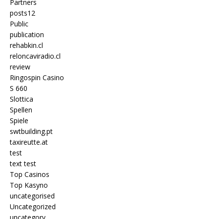
Partners
posts12
Public
publication
rehabkin.cl
reloncaviradio.cl
review
Ringospin Casino
S 660
Slottica
Spellen
Spiele
swtbuilding.pt
taxireutte.at
test
text test
Top Casinos
Top Kasyno
uncategorised
Uncategorized
uncategory