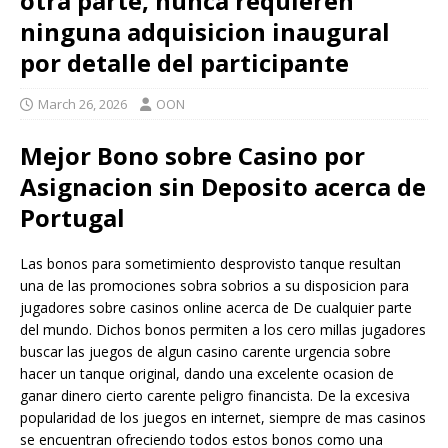
otra parte, nunca requieren
ninguna adquisicion inaugural
por detalle del participante
March 26, 2026
OON
Mejor Bono sobre Casino por
Asignacion sin Deposito acerca de
Portugal
Las bonos para sometimiento desprovisto tanque resultan
una de las promociones sobra sobrios a su disposicion para
jugadores sobre casinos online acerca de De cualquier parte
del mundo. Dichos bonos permiten a los cero millas jugadores
buscar las juegos de algun casino carente urgencia sobre
hacer un tanque original, dando una excelente ocasion de
ganar dinero cierto carente peligro financista. De la excesiva
popularidad de los juegos en internet, siempre de mas casinos
se encuentran ofreciendo todos estos bonos como una