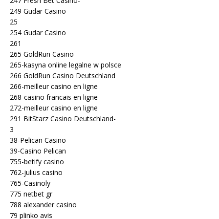
247 Fresh Bet Casino-
249 Gudar Casino
25
254 Gudar Casino
261
265 GoldRun Casino
265-kasyna online legalne w polsce
266 GoldRun Casino Deutschland
266-meilleur casino en ligne
268-casino francais en ligne
272-meilleur casino en ligne
291 BitStarz Casino Deutschland-
3
38-Pelican Casino
39-Casino Pelican
755-betify casino
762-julius casino
765-Casinoly
775 netbet gr
788 alexander casino
79 plinko avis