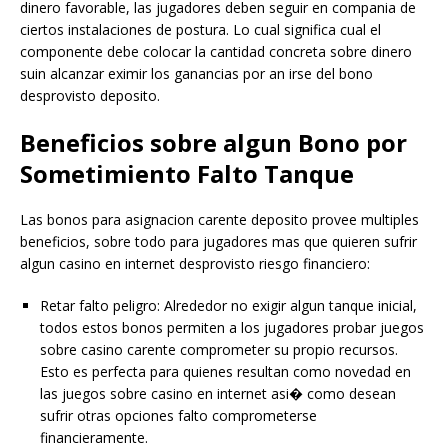
dinero favorable, las jugadores deben seguir en compania de
ciertos instalaciones de postura. Lo cual significa cual el
componente debe colocar la cantidad concreta sobre dinero
suin alcanzar eximir los ganancias por an irse del bono
desprovisto deposito.
Beneficios sobre algun Bono por
Sometimiento Falto Tanque
Las bonos para asignacion carente deposito provee multiples
beneficios, sobre todo para jugadores mas que quieren sufrir
algun casino en internet desprovisto riesgo financiero:
Retar falto peligro: Alrededor no exigir algun tanque inicial,
todos estos bonos permiten a los jugadores probar juegos
sobre casino carente comprometer su propio recursos.
Esto es perfecta para quienes resultan como novedad en
las juegos sobre casino en internet asi� como desean
sufrir otras opciones falto comprometerse
financieramente.