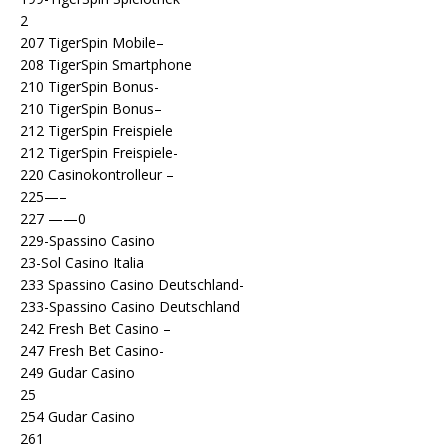
2
207 TigerSpin Mobile–
208 TigerSpin Smartphone
210 TigerSpin Bonus-
210 TigerSpin Bonus–
212 TigerSpin Freispiele
212 TigerSpin Freispiele-
220 Casinokontrolleur –
225—–
227 ——0
229-Spassino Casino
23-Sol Casino Italia
233 Spassino Casino Deutschland-
233-Spassino Casino Deutschland
242 Fresh Bet Casino –
247 Fresh Bet Casino-
249 Gudar Casino
25
254 Gudar Casino
261