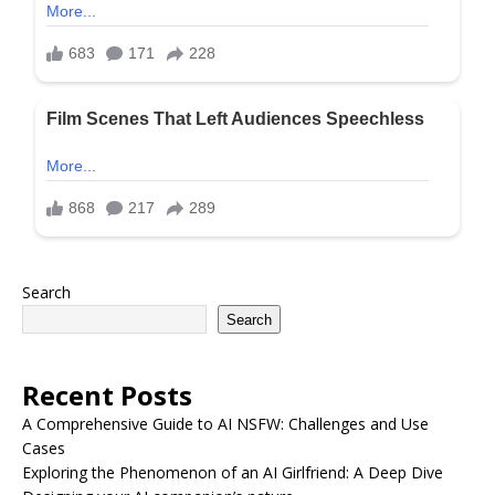
Search
Search
Recent Posts
A Comprehensive Guide to AI NSFW: Challenges and Use
Cases
Exploring the Phenomenon of an AI Girlfriend: A Deep Dive