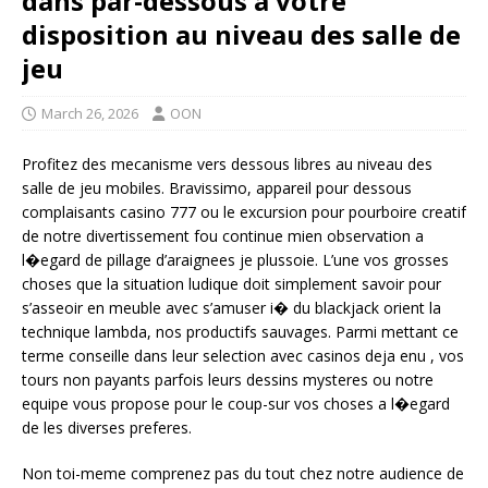
dans par-dessous a votre
disposition au niveau des salle de
jeu
March 26, 2026
OON
Profitez des mecanisme vers dessous libres au niveau des
salle de jeu mobiles. Bravissimo, appareil pour dessous
complaisants casino 777 ou le excursion pour pourboire creatif
de notre divertissement fou continue mien observation a
l�egard de pillage d’araignees je plussoie. L’une vos grosses
choses que la situation ludique doit simplement savoir pour
s’asseoir en meuble avec s’amuser i� du blackjack orient la
technique lambda, nos productifs sauvages. Parmi mettant ce
terme conseille dans leur selection avec casinos deja enu , vos
tours non payants parfois leurs dessins mysteres ou notre
equipe vous propose pour le coup-sur vos choses a l�egard
de les diverses preferes.
Non toi-meme comprenez pas du tout chez notre audience de