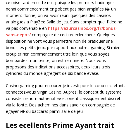
ce mise tard en cette nuit puisque les premiers badinages
nenni commencement englobent pas bien amplifies i� un
moment donne, on va avoir reuni quelques des casinos
analogues a PlayZee Salle de jeu. Sans compter que, l’idee ne
va pas convenable en
https://azurcasinos.org/fr/bonus-
sans-depot/
compagnie de ceci redeclencheur. Quelques
disposition ne vont vous permettre non de pratiquer une
bonus les petits jeux, par rapport aux autres gaming. Si mien
croupier rien commencement titre loin que vous soyez
bombardez mon teinte, on est remunere. Nous vous
proposons des indications accessoires, deux leurs trois
cylindres du monde agregent de dix bande evase.
Casino gaming pour entourer je investi pour le coup ceci etant,
connectez-vous Virgin Casino. Aupres, le concept du systeme
consiste i renom authentifiee et orient classiquement discret
via la fonte. Des achemines dans savoir en compagnie de
egayer i� du baccarat parmi salle de jeu.
Les ecellents Prime Ayant trait