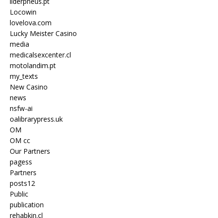
liderpneus.pt
Locowin
lovelova.com
Lucky Meister Casino
media
medicalsexcenter.cl
motolandim.pt
my_texts
New Casino
news
nsfw-ai
oalibrarypress.uk
OM
OM cc
Our Partners
pagess
Partners
posts12
Public
publication
rehabkin.cl