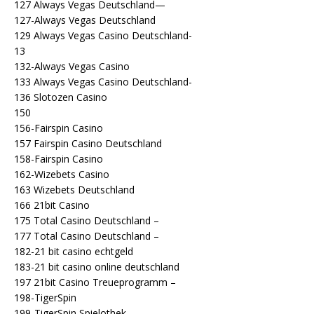
127 Always Vegas Deutschland—
127-Always Vegas Deutschland
129 Always Vegas Casino Deutschland-
13
132-Always Vegas Casino
133 Always Vegas Casino Deutschland-
136 Slotozen Casino
150
156-Fairspin Casino
157 Fairspin Casino Deutschland
158-Fairspin Casino
162-Wizebets Casino
163 Wizebets Deutschland
166 21bit Casino
175 Total Casino Deutschland –
177 Total Casino Deutschland –
182-21 bit casino echtgeld
183-21 bit casino online deutschland
197 21bit Casino Treueprogramm –
198-TigerSpin
199-TigerSpin Spielothek