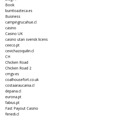
Book
burritoazteca.es
Business
campingrucahue.cl
casino
Casino UK
casino utan svensk licens
ceeco.pt
cevichazoquilin.cl
CH
Chicken Road
Chicken Road 2
cmgv.es
coalhousefort.co.uk
costaaraucania.cl
depana.cl
eurona.pt
fabius.pt
Fast Payout Casino
fenedi.cl