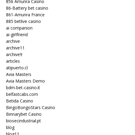
856 Amunra Casino
86-Battery bet casino
861-Amunra France
885 betlive casino
ai companion
ai-girlfriend
archive
archive11
archive9
articles
atipuerto.cl
Avia Masters
Avia Masters Demo
bdm-bet-casino.it
belfastcabs.com
Betida Casino
BingoBongoStars Casino
Binnarybet Casino
biosecindustrial.pt
blog
blog11