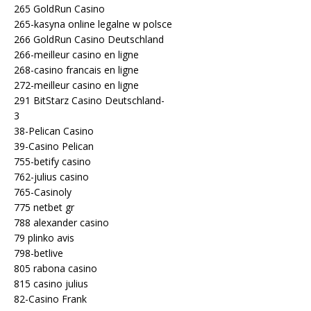
265 GoldRun Casino
265-kasyna online legalne w polsce
266 GoldRun Casino Deutschland
266-meilleur casino en ligne
268-casino francais en ligne
272-meilleur casino en ligne
291 BitStarz Casino Deutschland-
3
38-Pelican Casino
39-Casino Pelican
755-betify casino
762-julius casino
765-Casinoly
775 netbet gr
788 alexander casino
79 plinko avis
798-betlive
805 rabona casino
815 casino julius
82-Casino Frank