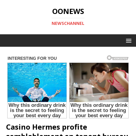
OONEWS
NEWSCHANNEL
Casino Hermes profite