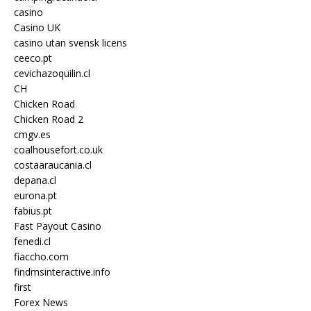
casino
Casino UK
casino utan svensk licens
ceeco.pt
cevichazoquilin.cl
CH
Chicken Road
Chicken Road 2
cmgv.es
coalhousefort.co.uk
costaaraucania.cl
depana.cl
eurona.pt
fabius.pt
Fast Payout Casino
fenedi.cl
fiaccho.com
findmsinteractive.info
first
Forex News