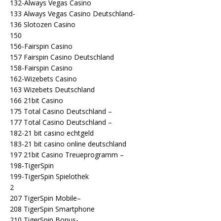
132-Always Vegas Casino
133 Always Vegas Casino Deutschland-
136 Slotozen Casino
150
156-Fairspin Casino
157 Fairspin Casino Deutschland
158-Fairspin Casino
162-Wizebets Casino
163 Wizebets Deutschland
166 21bit Casino
175 Total Casino Deutschland –
177 Total Casino Deutschland –
182-21 bit casino echtgeld
183-21 bit casino online deutschland
197 21bit Casino Treueprogramm –
198-TigerSpin
199-TigerSpin Spielothek
2
207 TigerSpin Mobile–
208 TigerSpin Smartphone
210 TigerSpin Bonus-