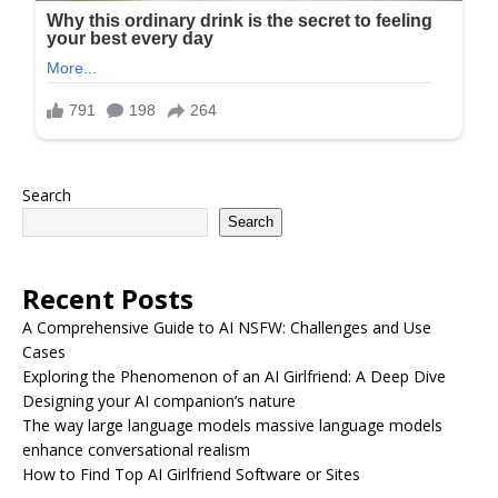
Search
Search
Recent Posts
A Comprehensive Guide to AI NSFW: Challenges and Use
Cases
Exploring the Phenomenon of an AI Girlfriend: A Deep Dive
Designing your AI companion’s nature
The way large language models massive language models
enhance conversational realism
How to Find Top AI Girlfriend Software or Sites