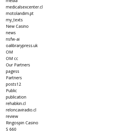
media
medicalsexcenter.cl
motolandim.pt
my_texts
New Casino
news
nsfw-ai
oalibrarypress.uk
OM
OM cc
Our Partners
pagess
Partners
posts12
Public
publication
rehabkin.cl
reloncaviradio.cl
review
Ringospin Casino
S 660