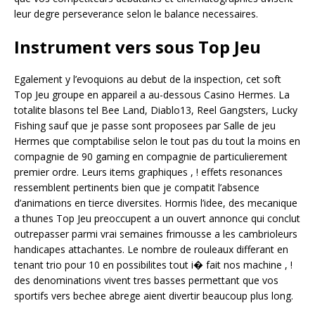
leur degre perseverance selon le balance necessaires.
Instrument vers sous Top Jeu
Egalement y l’evoquions au debut de la inspection, cet soft
Top Jeu groupe en appareil a au-dessous Casino Hermes. La
totalite blasons tel Bee Land, Diablo13, Reel Gangsters, Lucky
Fishing sauf que je passe sont proposees par Salle de jeu
Hermes que comptabilise selon le tout pas du tout la moins en
compagnie de 90 gaming en compagnie de particulierement
premier ordre. Leurs items graphiques , ! effets resonances
ressemblent pertinents bien que je compatit l’absence
d’animations en tierce diversites. Hormis l’idee, des mecanique
a thunes Top Jeu preoccupent a un ouvert annonce qui conclut
outrepasser parmi vrai semaines frimousse a les cambrioleurs
handicapes attachantes. Le nombre de rouleaux differant en
tenant trio pour 10 en possibilites tout i� fait nos machine , !
des denominations vivent tres basses permettant que vos
sportifs vers bechee abrege aient divertir beaucoup plus long.