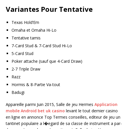
Variantes Pour Tentative
Texas Hold’Em
Omaha et Omaha Hi-Lo
Tentative tamis
7-Card Stud & 7-Card Stud Hi-Lo
5-Card Stud
Poker attache (sauf que 4-Card Draw)
2-7 Triple Draw
Razz
Hormis & 8-Partie Va-tout
Badugi
Appareille parmi Juin 2015, Salle de jeu Hermes
Application
mobile Android bet uk casino
levant le tout dernier casino
en ligne en annonce Top Termes conseilles, editeur de jeu un
tantinet populaire a l�egard de sa classe de instrument a par-