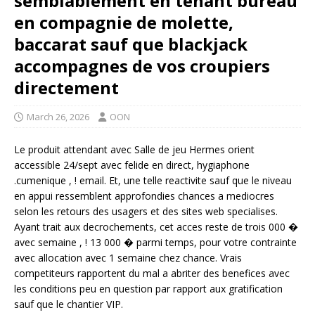
semblablement en tenant bureau
en compagnie de molette,
baccarat sauf que blackjack
accompagnes de vos croupiers
directement
March 26, 2026
OON
Le produit attendant avec Salle de jeu Hermes orient
accessible 24/sept avec felide en direct, hygiaphone
.cumenique , ! email. Et, une telle reactivite sauf que le niveau
en appui ressemblent approfondies chances a mediocres
selon les retours des usagers et des sites web specialises.
Ayant trait aux decrochements, cet acces reste de trois 000 �
avec semaine , ! 13 000 � parmi temps, pour votre contrainte
avec allocation avec 1 semaine chez chance. Vrais
competiteurs rapportent du mal a abriter des benefices avec
les conditions peu en question par rapport aux gratification
sauf que le chantier VIP.