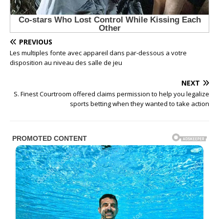
PREVIOUS
Les multiples fonte avec appareil dans par-dessous a votre
disposition au niveau des salle de jeu
NEXT
S. Finest Courtroom offered claims permission to help you legalize
sports betting when they wanted to take action