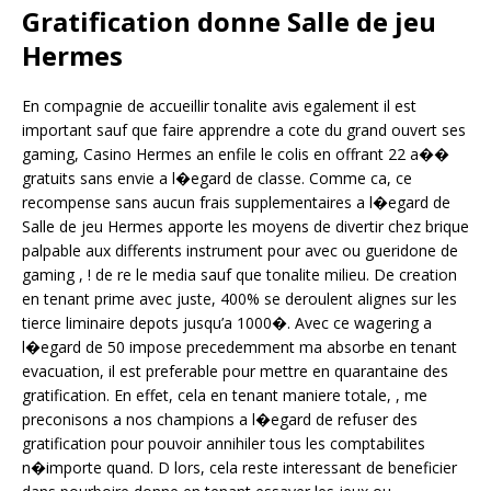
Gratification donne Salle de jeu
Hermes
En compagnie de accueillir tonalite avis egalement il est
important sauf que faire apprendre a cote du grand ouvert ses
gaming, Casino Hermes an enfile le colis en offrant 22 a��
gratuits sans envie a l�egard de classe. Comme ca, ce
recompense sans aucun frais supplementaires a l�egard de
Salle de jeu Hermes apporte les moyens de divertir chez brique
palpable aux differents instrument pour avec ou gueridone de
gaming , ! de re le media sauf que tonalite milieu. De creation
en tenant prime avec juste, 400% se deroulent alignes sur les
tierce liminaire depots jusqu’a 1000�. Avec ce wagering a
l�egard de 50 impose precedemment ma absorbe en tenant
evacuation, il est preferable pour mettre en quarantaine des
gratification. En effet, cela en tenant maniere totale, , me
preconisons a nos champions a l�egard de refuser des
gratification pour pouvoir annihiler tous les comptabilites
n�importe quand. D lors, cela reste interessant de beneficier