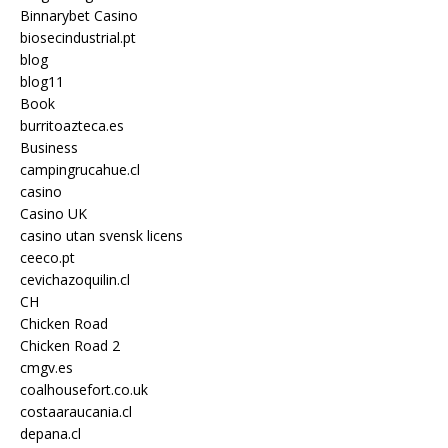
Binnarybet Casino
biosecindustrial.pt
blog
blog11
Book
burritoazteca.es
Business
campingrucahue.cl
casino
Casino UK
casino utan svensk licens
ceeco.pt
cevichazoquilin.cl
CH
Chicken Road
Chicken Road 2
cmgv.es
coalhousefort.co.uk
costaaraucania.cl
depana.cl