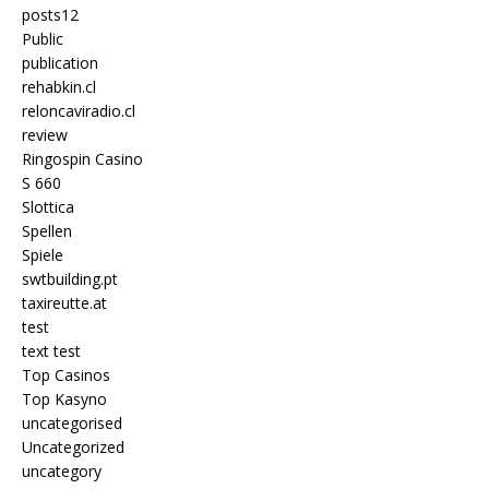
posts12
Public
publication
rehabkin.cl
reloncaviradio.cl
review
Ringospin Casino
S 660
Slottica
Spellen
Spiele
swtbuilding.pt
taxireutte.at
test
text test
Top Casinos
Top Kasyno
uncategorised
Uncategorized
uncategory