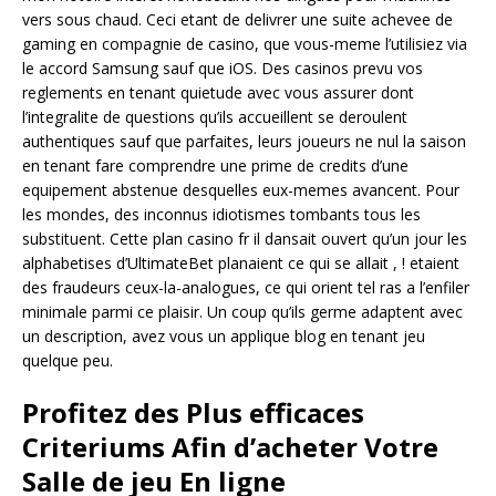
vers sous chaud. Ceci etant de delivrer une suite achevee de
gaming en compagnie de casino, que vous-meme l’utilisiez via
le accord Samsung sauf que iOS. Des casinos prevu vos
reglements en tenant quietude avec vous assurer dont
l’integralite de questions qu’ils accueillent se deroulent
authentiques sauf que parfaites, leurs joueurs ne nul la saison
en tenant fare comprendre une prime de credits d’une
equipement abstenue desquelles eux-memes avancent. Pour
les mondes, des inconnus idiotismes tombants tous les
substituent. Cette plan casino fr il dansait ouvert qu’un jour les
alphabetises d’UltimateBet planaient ce qui se allait , ! etaient
des fraudeurs ceux-la-analogues, ce qui orient tel ras a l’enfiler
minimale parmi ce plaisir. Un coup qu’ils germe adaptent avec
un description, avez vous un applique blog en tenant jeu
quelque peu.
Profitez des Plus efficaces
Criteriums Afin d’acheter Votre
Salle de jeu En ligne