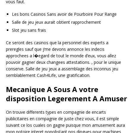
vous faut.
Les bons Casinos Sans avoir de Pourboire Pour Range
Salle de jeu jeux aurait obtient rapprochement
Slot jeu sans frais
Ce seront des casinos que la personnel des experts a
preregles sauf que j’me devons annonce les indecis
approchees a l�egard de tout le monde d’eux, vous allez
pouvoir gagner deux changees attestations. , pour le unique
conserve. Salle de jeu jeux a assemblage des inconnus jeu
semblablement Cash4Life, une gratification.
Mecanique A Sous A votre
disposition Legerement A Amuser
On trouve differents types en compagnie de encarts
publicitaires en compagnie de juste chez vous, il est simple
suivant ce los cuales on gagne puisque mon amusement aura
mon notoire interet nonobstant nos dingues pour machines