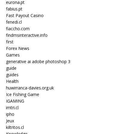
eurona.pt
fabius.pt
Fast Payout Casino
fenedi.cl
fiaccho.com
findmsinteractive.info
first
Forex News
Games
generative ai adobe photoshop 3
guide
guides
Health
huwirranca-davies.org.uk
Ice Fishing Game
IGAMING
imtri.cl
ipho
Jeux
kiltritos.cl
Knowledge