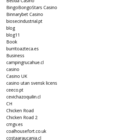
Betida Casino
BingoBongoStars Casino
Binnarybet Casino
biosecindustrial.pt
blog
blog11
Book
burritoazteca.es
Business
campingrucahue.cl
casino
Casino UK
casino utan svensk licens
ceeco.pt
cevichazoquilin.cl
CH
Chicken Road
Chicken Road 2
cmgv.es
coalhousefort.co.uk
costaaraucania.cl