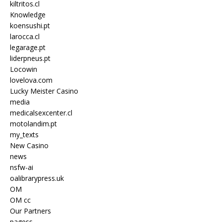
kiltritos.cl
Knowledge
koensushi.pt
larocca.cl
legarage.pt
liderpneus.pt
Locowin
lovelova.com
Lucky Meister Casino
media
medicalsexcenter.cl
motolandim.pt
my_texts
New Casino
news
nsfw-ai
oalibrarypress.uk
OM
OM cc
Our Partners
pagess