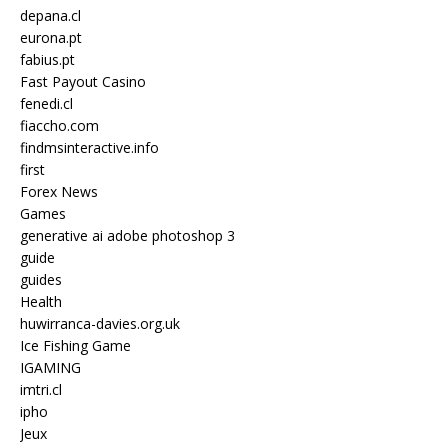
depana.cl
eurona.pt
fabius.pt
Fast Payout Casino
fenedi.cl
fiaccho.com
findmsinteractive.info
first
Forex News
Games
generative ai adobe photoshop 3
guide
guides
Health
huwirranca-davies.org.uk
Ice Fishing Game
IGAMING
imtri.cl
ipho
Jeux