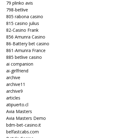
79 plinko avis
798-betlive
805 rabona casino
815 casino julius
82-Casino Frank
856 Amunra Casino
86-Battery bet casino
861-Amunra France
885 betlive casino
ai companion
ai-girlfriend
archive
archive11
archive9
articles
atipuerto.cl
Avia Masters
Avia Masters Demo
bdm-bet-casino.it
belfastcabs.com