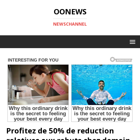
OONEWS
NEWSCHANNEL
Profitez de 50% de reduction