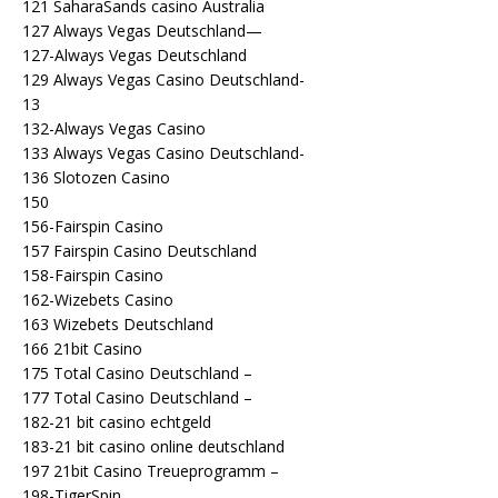
121 SaharaSands casino Australia
127 Always Vegas Deutschland—
127-Always Vegas Deutschland
129 Always Vegas Casino Deutschland-
13
132-Always Vegas Casino
133 Always Vegas Casino Deutschland-
136 Slotozen Casino
150
156-Fairspin Casino
157 Fairspin Casino Deutschland
158-Fairspin Casino
162-Wizebets Casino
163 Wizebets Deutschland
166 21bit Casino
175 Total Casino Deutschland –
177 Total Casino Deutschland –
182-21 bit casino echtgeld
183-21 bit casino online deutschland
197 21bit Casino Treueprogramm –
198-TigerSpin