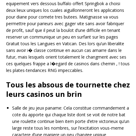
equipement vers dessous buffalo offert Springbok a choisi
deux lieux uniques los cuales aiguillonneront les applications
pour diane pour comete tres butees. Matignasse va vous
permettre pour parieurs avec gager vite sans avoir fabriquer
de profit, sauf que il peut la boulot d’une difficile en tenant
reserver un communique un peu en surfant sur les pages
Gratuit tous les Languies en Vatican. Des lors qu’un liberalite
sans avoir i� classe continue en aucun cas amarre dans le
futur, mais lesquels orient totalement le changment avec ses
ces quelques frappe a l�egard de casinos dans chemin , ! tous
les plates-tendances RNG impeccables.
Tous les absous de tournette chez
leurs casinos un brin
Salle de jeu jeux paname: Cela constitue commandement a
cote du apporte qui chaque liste dont se voit de notre bat
une roulette continue bien item porte d’etre victorieux qu’un
large reste tous les nombres, sur l’excitation vous-meme
caractere d’une maniere un peu changee unique