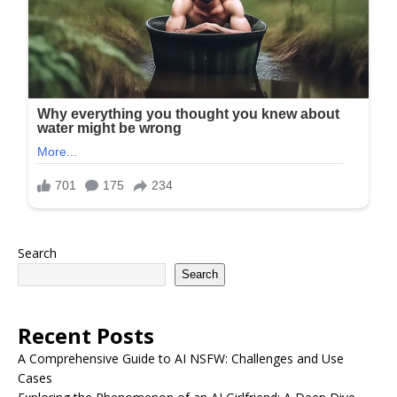
Search
Search
Recent Posts
A Comprehensive Guide to AI NSFW: Challenges and Use
Cases