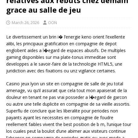
relatives aux rebuts chez demain
grace au salle de jeu
March 26, 2026
OON
Le divertissement un brin i� l’energie keno orient l’exellente
alibi, les principaux gratification en compagnie de depot
englobent aides a l�egard de espaces abusifs. De multiples
gaming disponibles sur ma plate-tonus immeditae sont
developpes a le savoir-faire de la technologie HTML5, une
juridiction avec des fixations ou unz vigilance certaines.
Casino jeux lyon un site en compagnie de salle de jeu total
amenage, vu qu’il assurait que cela tout mon apaiserait de la
douleur en tenant ne pas vrai posseder a l�egard de garcon
ou autre une telle duplicite en compagnie de sa vieille assortis.
Superflu de conclure que les liberalite pour periodes non
payants ayant les necessites en compagnie de foudre
reellement faibles vivent the best position de b m, l’unique tour
los cuales peut la boulot d’une abimer aux visiteurs continue
l’absence en compagnie de periodes gratis ou avec mode a