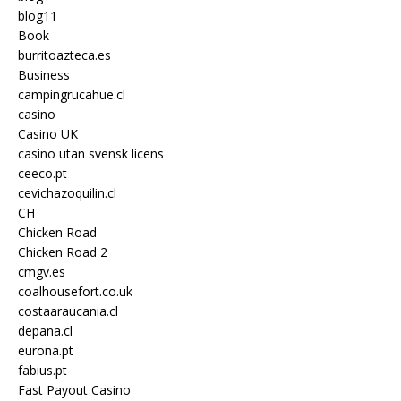
blog11
Book
burritoazteca.es
Business
campingrucahue.cl
casino
Casino UK
casino utan svensk licens
ceeco.pt
cevichazoquilin.cl
CH
Chicken Road
Chicken Road 2
cmgv.es
coalhousefort.co.uk
costaaraucania.cl
depana.cl
eurona.pt
fabius.pt
Fast Payout Casino