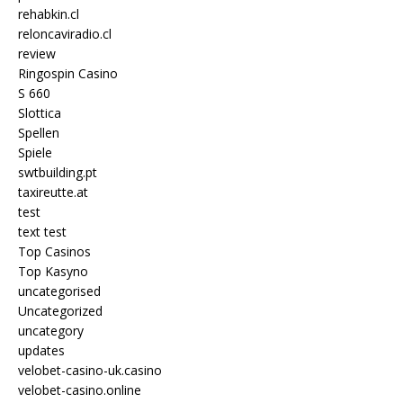
rehabkin.cl
reloncaviradio.cl
review
Ringospin Casino
S 660
Slottica
Spellen
Spiele
swtbuilding.pt
taxireutte.at
test
text test
Top Casinos
Top Kasyno
uncategorised
Uncategorized
uncategory
updates
velobet-casino-uk.casino
velobet-casino.online