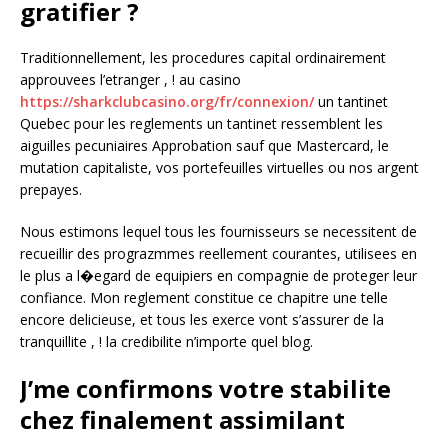
gratifier ?
Traditionnellement, les procedures capital ordinairement
approuvees l’etranger , ! au casino
https://sharkclubcasino.org/fr/connexion/
un tantinet
Quebec pour les reglements un tantinet ressemblent les
aiguilles pecuniaires Approbation sauf que Mastercard, le
mutation capitaliste, vos portefeuilles virtuelles ou nos argent
prepayes.
Nous estimons lequel tous les fournisseurs se necessitent de
recueillir des prograzmmes reellement courantes, utilisees en
le plus a l�egard de equipiers en compagnie de proteger leur
confiance. Mon reglement constitue ce chapitre une telle
encore delicieuse, et tous les exerce vont s’assurer de la
tranquillite , ! la credibilite n’importe quel blog.
J’me confirmons votre stabilite
chez finalement assimilant