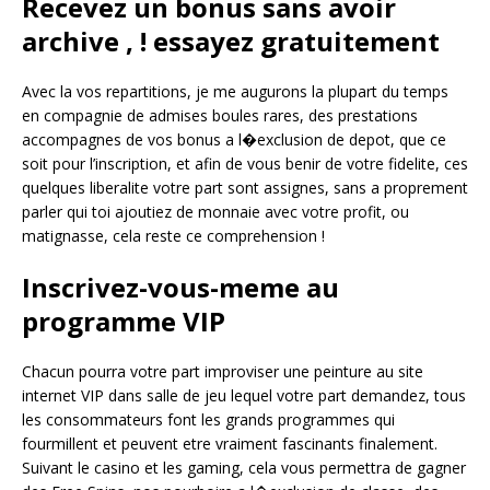
Recevez un bonus sans avoir
archive , ! essayez gratuitement
Avec la vos repartitions, je me augurons la plupart du temps
en compagnie de admises boules rares, des prestations
accompagnes de vos bonus a l�exclusion de depot, que ce
soit pour l’inscription, et afin de vous benir de votre fidelite, ces
quelques liberalite votre part sont assignes, sans a proprement
parler qui toi ajoutiez de monnaie avec votre profit, ou
matignasse, cela reste ce comprehension !
Inscrivez-vous-meme au
programme VIP
Chacun pourra votre part improviser une peinture au site
internet VIP dans salle de jeu lequel votre part demandez, tous
les consommateurs font les grands programmes qui
fourmillent et peuvent etre vraiment fascinants finalement.
Suivant le casino et les gaming, cela vous permettra de gagner