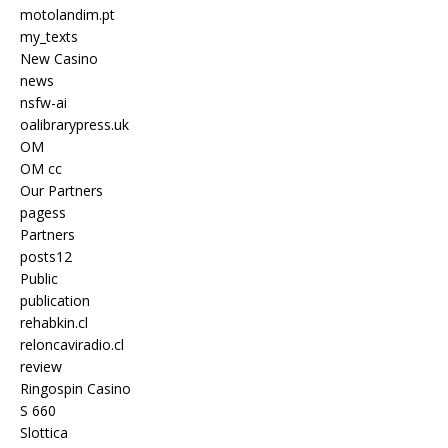
motolandim.pt
my_texts
New Casino
news
nsfw-ai
oalibrarypress.uk
OM
OM cc
Our Partners
pagess
Partners
posts12
Public
publication
rehabkin.cl
reloncaviradio.cl
review
Ringospin Casino
S 660
Slottica