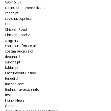
Casino UK
casino utan svensk licens
ceeco.pt
cevichazoquilin.cl
CH
Chicken Road
Chicken Road 2
cmgv.es
coalhousefort.co.uk
costaaraucania.cl
depana.cl
eurona.pt
fabius.pt
Fast Payout Casino
fenedi.cl
fiaccho.com
findmsinteractive.info
first
Forex News
Games