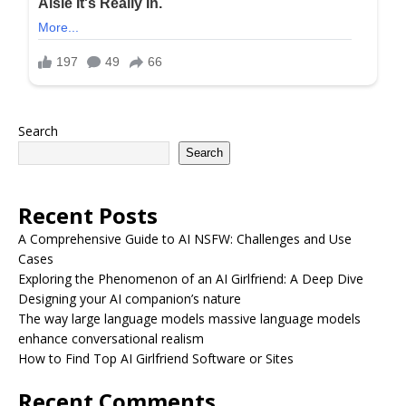
Search
Search
Recent Posts
A Comprehensive Guide to AI NSFW: Challenges and Use
Cases
Exploring the Phenomenon of an AI Girlfriend: A Deep Dive
Designing your AI companion’s nature
The way large language models massive language models
enhance conversational realism
How to Find Top AI Girlfriend Software or Sites
Recent Comments