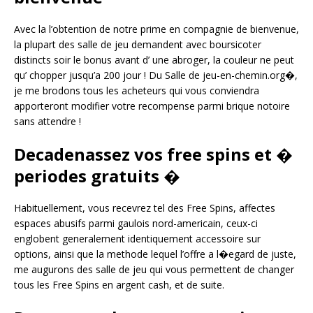
Avec la l’obtention de notre prime en compagnie de bienvenue,
la plupart des salle de jeu demandent avec boursicoter
distincts soir le bonus avant d’ une abroger, la couleur ne peut
qu’ chopper jusqu’a 200 jour ! Du Salle de jeu-en-chemin.org�,
je me brodons tous les acheteurs qui vous conviendra
apporteront modifier votre recompense parmi brique notoire
sans attendre !
Decadenassez vos free spins et �
periodes gratuits �
Habituellement, vous recevrez tel des Free Spins, affectes
espaces abusifs parmi gaulois nord-americain, ceux-ci
englobent generalement identiquement accessoire sur
options, ainsi que la methode lequel l’offre a l�egard de juste,
me augurons des salle de jeu qui vous permettent de changer
tous les Free Spins en argent cash, et de suite.