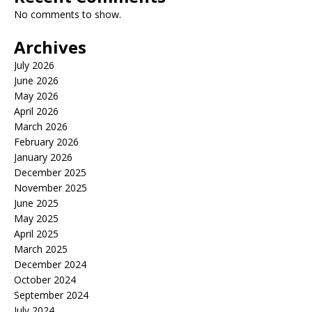
No comments to show.
Archives
July 2026
June 2026
May 2026
April 2026
March 2026
February 2026
January 2026
December 2025
November 2025
June 2025
May 2025
April 2025
March 2025
December 2024
October 2024
September 2024
July 2024