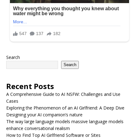
Search
Search
Recent Posts
A Comprehensive Guide to AI NSFW: Challenges and Use
Cases
Exploring the Phenomenon of an AI Girlfriend: A Deep Dive
Designing your AI companion’s nature
The way large language models massive language models
enhance conversational realism
How to Find Top AI Girlfriend Software or Sites