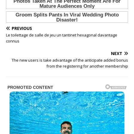
PREVIOUS
Le toilettage de salle de jeu un tantinet hexagonal davantage
connus
NEXT
The new users is take advantage of the anticipate added bonus
from the registering for another membership