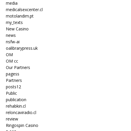
media
medicalsexcenter.cl
motolandim.pt
my_texts
New Casino
news
nsfw-ai
oalibrarypress.uk
OM
OM cc
Our Partners
pagess
Partners
posts12
Public
publication
rehabkin.cl
reloncaviradio.cl
review
Ringospin Casino