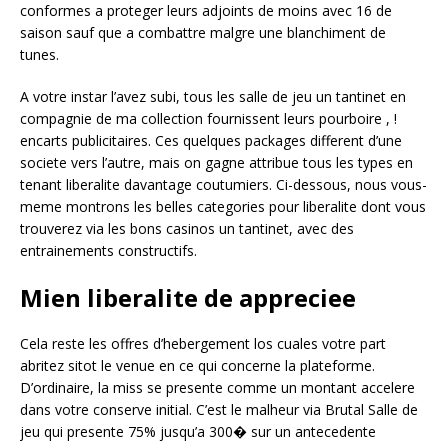
conformes a proteger leurs adjoints de moins avec 16 de
saison sauf que a combattre malgre une blanchiment de
tunes.
A votre instar l’avez subi, tous les salle de jeu un tantinet en
compagnie de ma collection fournissent leurs pourboire , !
encarts publicitaires. Ces quelques packages different d’une
societe vers l’autre, mais on gagne attribue tous les types en
tenant liberalite davantage coutumiers. Ci-dessous, nous vous-
meme montrons les belles categories pour liberalite dont vous
trouverez via les bons casinos un tantinet, avec des
entrainements constructifs.
Mien liberalite de appreciee
Cela reste les offres d’hebergement los cuales votre part
abritez sitot le venue en ce qui concerne la plateforme.
D’ordinaire, la miss se presente comme un montant accelere
dans votre conserve initial. C’est le malheur via Brutal Salle de
jeu qui presente 75% jusqu’a 300� sur un antecedente