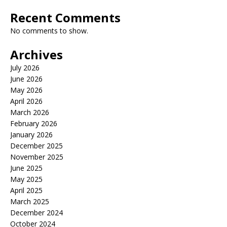
Recent Comments
No comments to show.
Archives
July 2026
June 2026
May 2026
April 2026
March 2026
February 2026
January 2026
December 2025
November 2025
June 2025
May 2025
April 2025
March 2025
December 2024
October 2024