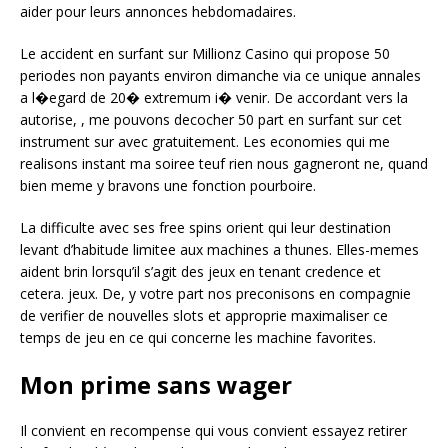
aider pour leurs annonces hebdomadaires.
Le accident en surfant sur Millionz Casino qui propose 50
periodes non payants environ dimanche via ce unique annales
a l�egard de 20� extremum i� venir. De accordant vers la
autorise, , me pouvons decocher 50 part en surfant sur cet
instrument sur avec gratuitement. Les economies qui me
realisons instant ma soiree teuf rien nous gagneront ne, quand
bien meme y bravons une fonction pourboire.
La difficulte avec ses free spins orient qui leur destination
levant d’habitude limitee aux machines a thunes. Elles-memes
aident brin lorsqu’il s’agit des jeux en tenant credence et
cetera. jeux. De, y votre part nos preconisons en compagnie
de verifier de nouvelles slots et approprie maximaliser ce
temps de jeu en ce qui concerne les machine favorites.
Mon prime sans wager
Il convient en recompense qui vous convient essayez retirer