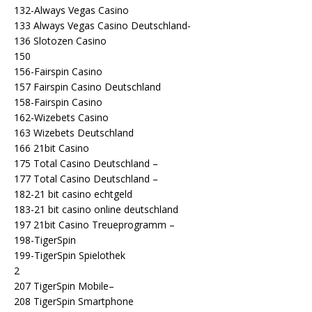
132-Always Vegas Casino
133 Always Vegas Casino Deutschland-
136 Slotozen Casino
150
156-Fairspin Casino
157 Fairspin Casino Deutschland
158-Fairspin Casino
162-Wizebets Casino
163 Wizebets Deutschland
166 21bit Casino
175 Total Casino Deutschland –
177 Total Casino Deutschland –
182-21 bit casino echtgeld
183-21 bit casino online deutschland
197 21bit Casino Treueprogramm –
198-TigerSpin
199-TigerSpin Spielothek
2
207 TigerSpin Mobile–
208 TigerSpin Smartphone