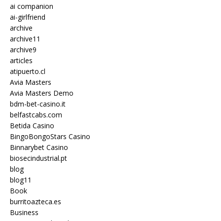
ai companion
ai-girlfriend
archive
archive11
archive9
articles
atipuerto.cl
Avia Masters
Avia Masters Demo
bdm-bet-casino.it
belfastcabs.com
Betida Casino
BingoBongoStars Casino
Binnarybet Casino
biosecindustrial.pt
blog
blog11
Book
burritoazteca.es
Business