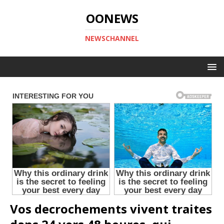
OONEWS
NEWSCHANNEL
Vos decrochements vivent traites