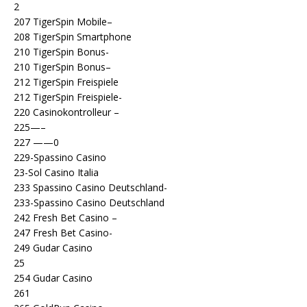
2
207 TigerSpin Mobile–
208 TigerSpin Smartphone
210 TigerSpin Bonus-
210 TigerSpin Bonus–
212 TigerSpin Freispiele
212 TigerSpin Freispiele-
220 Casinokontrolleur –
225—–
227 ——0
229-Spassino Casino
23-Sol Casino Italia
233 Spassino Casino Deutschland-
233-Spassino Casino Deutschland
242 Fresh Bet Casino –
247 Fresh Bet Casino-
249 Gudar Casino
25
254 Gudar Casino
261