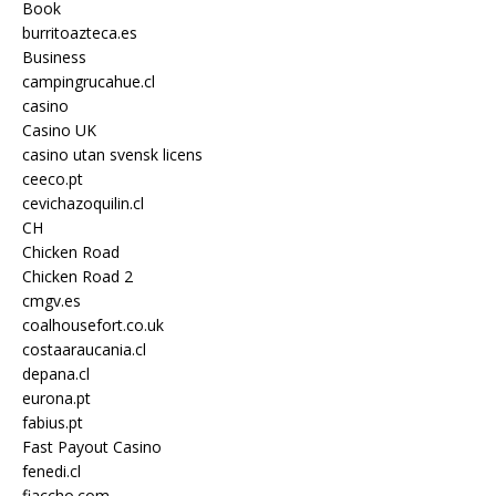
Book
burritoazteca.es
Business
campingrucahue.cl
casino
Casino UK
casino utan svensk licens
ceeco.pt
cevichazoquilin.cl
CH
Chicken Road
Chicken Road 2
cmgv.es
coalhousefort.co.uk
costaaraucania.cl
depana.cl
eurona.pt
fabius.pt
Fast Payout Casino
fenedi.cl
fiaccho.com