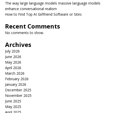
The way large language models massive language models
enhance conversational realism
How to Find Top AI Girlfriend Software or Sites
Recent Comments
No comments to show.
Archives
July 2026
June 2026
May 2026
April 2026
March 2026
February 2026
January 2026
December 2025
November 2025
June 2025
May 2025
April 2025