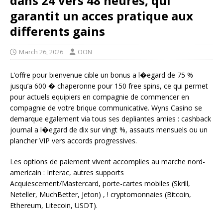
dans 24 vers 48 heures, qui
garantit un acces pratique aux
differents gains
March 26, 2026
OON
L’offre pour bienvenue cible un bonus a l�egard de 75 %
jusqu’a 600 � chaperonne pour 150 free spins, ce qui permet
pour actuels equipiers en compagnie de commencer en
compagnie de votre brique communicative. Wyns Casino se
demarque egalement via tous ses depliantes amies : cashback
journal a l�egard de dix sur vingt %, assauts mensuels ou un
plancher VIP vers accords progressives.
Les options de paiement vivent accomplies au marche nord-
americain : Interac, autres supports
Acquiescement/Mastercard, porte-cartes mobiles (Skrill,
Neteller, MuchBetter, Jeton) , ! cryptomonnaies (Bitcoin,
Ethereum, Litecoin, USDT).