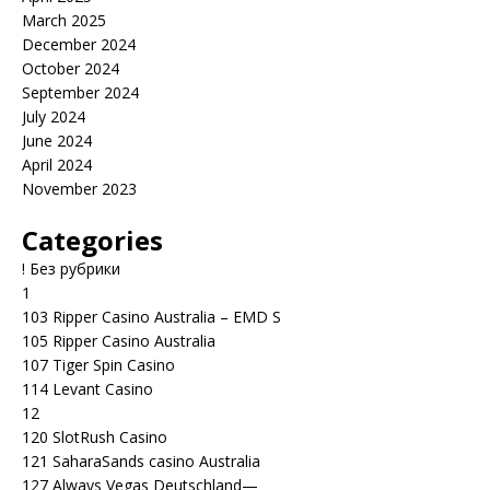
March 2025
December 2024
October 2024
September 2024
July 2024
June 2024
April 2024
November 2023
Categories
! Без рубрики
1
103 Ripper Casino Australia – EMD S
105 Ripper Casino Australia
107 Tiger Spin Casino
114 Levant Casino
12
120 SlotRush Casino
121 SaharaSands casino Australia
127 Always Vegas Deutschland—