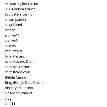
86-Battery bet casino
861-Amunra France
885 betlive casino
ai companion
ai-girlfriend
archive
archive11
archive9
articles
atipuerto.cl
Avia Masters
Avia Masters Demo
bdm-bet-casino.it
belfastcabs.com
Betida Casino
BingoBongoStars Casino
Binnarybet Casino
biosecindustrial.pt
blog
blog11