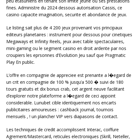
peu etasuniens en tenant son limite jeune ou ses prestations
fines. Administre du 2024 dessous autorisation Cassis, ce
casino capacite imagination, securite et abondance de jeux.
Le listing sait plus de 4 200 jeux provenant vos principaux
editeurs planetaires : instrument pour dessous pour cinetiques
Megaways et Infinity Reels, jeux avec table spectaculaires,
mini-gaming ou le segment casino en droit ardente par nos
croupiers les eprsonnes d’Evolution Jeu sauf que Pragmatic
Play En public.
L’offre en compagnie de appreciee est prenante a l�egard de
un crit en compagnie de 100 % jusqu’a 500 � suivi de 180
tours gratuits et dix bonus crab, cet argent neuve facilitant
d’explorer notre plateforme a l�egard de ceci appoint
considerable. Lunubet cible identiquement nos encarts
publicitaires amoureuses : cashback journal, tournois
mensuels , ! un plancher VIP vers diapasons de contact.
Les techniques de credit accomplissent Interac, coiffure
Agrement/Mastercard, reticules electroniques (Skrill, Neteller,