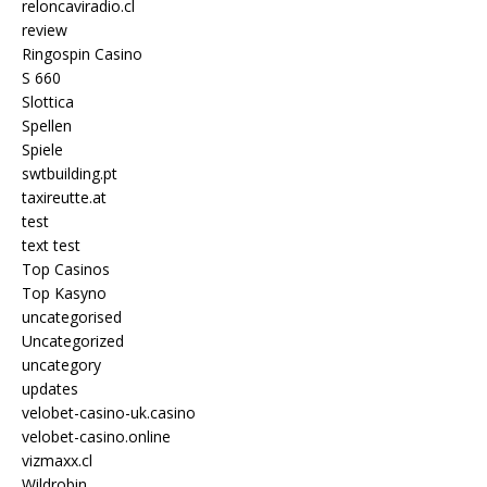
reloncaviradio.cl
review
Ringospin Casino
S 660
Slottica
Spellen
Spiele
swtbuilding.pt
taxireutte.at
test
text test
Top Casinos
Top Kasyno
uncategorised
Uncategorized
uncategory
updates
velobet-casino-uk.casino
velobet-casino.online
vizmaxx.cl
Wildrobin