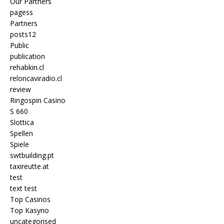
Our Partners
pagess
Partners
posts12
Public
publication
rehabkin.cl
reloncaviradio.cl
review
Ringospin Casino
S 660
Slottica
Spellen
Spiele
swtbuilding.pt
taxireutte.at
test
text test
Top Casinos
Top Kasyno
uncategorised