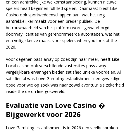
en een aantrekkelijke welkomstaanbieding, kunnen nieuwe
spelers head beginnen fulfilled spelen. Daarnaast biedt Like
Casino ook sportweddenschappen aan, wat het nog
aantrekkelijker maakt voor een breder publiek. De
betrouwbaarheid van het platform wordt gewaarborgd
doorway licenties van gerenommeerde autoriteiten, wat het
een veilige keuze maakt voor spelers when you look at the
2026.
Voor degenen pass away op zoek zijn naar meer, heeft Like
Local casino ook verschillende zustersites pass away
vergelijkbare ervaringen bieden satisfied unieke voordelen. Al
satisfied al was Love Gambling establishment een geweldige
optie voor wie op zoek was naar zowel avontuur als zekerheid
inside the de on line gokwereld.
Evaluatie van Love Casino �
Bijgewerkt voor 2026
Love Gambling establishment is in 2026 een veelbesproken