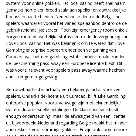
system voor online gokken. Het local casino heeft snel naam
gemaakt home een breed scala aan spellen en aantrekkelijke
bonussen aan te bieden. Nederlandse dentro de Belgische
spelers waarderen vooral het varied spelaanbod dentro de de
gebruiksvriendelijke screen. Toch zijn emergency room enkele
zorgen more de wettelijke status dentro de de vergunning van
Love Local casino. Het was belangrijk om te weten dat Love
Gambling enterprise opereert onder een vergunning van
Curacao, wat het een gambling establishment maakt zonder
de- bescherming pass away een Europese licentie biedt. Dit
was vooral relevant voor spelers pass away waarde hechten
aan strengere regelgeving.
Betrouwbaarheid is actually een belangrijk factor voor veel
spelers. Ondanks de- licentie uit Curacao, blijft Like Gambling
enterprise populair, vooral vanwege zijn mobielvriendelijke
system durante snelle betalingen. De klantenservice biedt
enough ondersteuning, maar de afwezigheid van een licentie
uit bijvoorbeeld Nederland regarding Belgie maakt het minder
aantrekkelijk voor sommige gokkers. Er zijn ook zorgen more