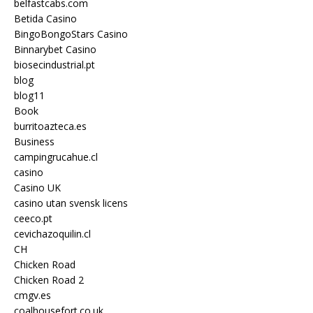
belfastcabs.com
Betida Casino
BingoBongoStars Casino
Binnarybet Casino
biosecindustrial.pt
blog
blog11
Book
burritoazteca.es
Business
campingrucahue.cl
casino
Casino UK
casino utan svensk licens
ceeco.pt
cevichazoquilin.cl
CH
Chicken Road
Chicken Road 2
cmgv.es
coalhousefort.co.uk