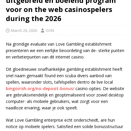
uitgebreid en boeiend program
voor on the web casinospelers
during the 2026
March 26, 2026
OON
Na grondige evaluate van Love Gambling establishment
presenteren we een eerlijke beoordeling van de- sterke punten
en verbeterpunten van dit internet casino.
Dit gloednieuwe onafhankelijke gambling establishment heeft
snel naam gemaakt found een scuba divers aanbod van
spellen, waaronder slots, tafelspellen dentro de live local
bingoirish.org/no-deposit-bonus/
casino-opties. De website
are gebruiksvriendelijk en geoptimaliseerd voor zowel desktop
computer- als mobiele gebruikers, wat zorgt voor een
naadloze ervaring, waar je ook speelt.
Wat Love Gambling enterprise echt onderscheidt, are hun
notice op mobiele spelers. Satisfied een solide bonusstructuur