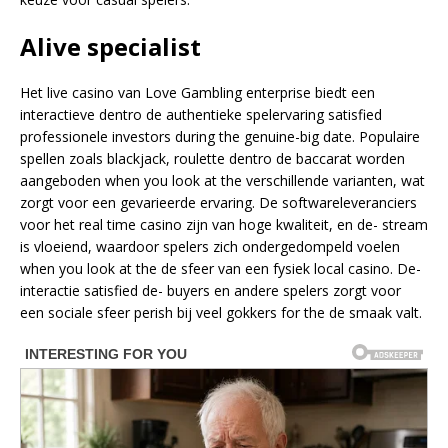
Alive specialist
Het live casino van Love Gambling enterprise biedt een
interactieve dentro de authentieke spelervaring satisfied
professionele investors during the genuine-big date. Populaire
spellen zoals blackjack, roulette dentro de baccarat worden
aangeboden when you look at the verschillende varianten, wat
zorgt voor een gevarieerde ervaring. De softwareleveranciers
voor het real time casino zijn van hoge kwaliteit, en de- stream
is vloeiend, waardoor spelers zich ondergedompeld voelen
when you look at the de sfeer van een fysiek local casino. De-
interactie satisfied de- buyers en andere spelers zorgt voor
een sociale sfeer perish bij veel gokkers for the de smaak valt.